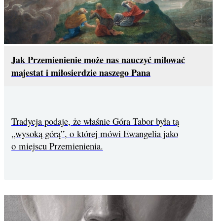
Jak Przemienienie może nas nauczyć miłować
majestat i miłosierdzie naszego Pana
Tradycja podaje, że właśnie Góra Tabor była tą
„wysoką górą”, o której mówi Ewangelia jako
o miejscu Przemienienia.