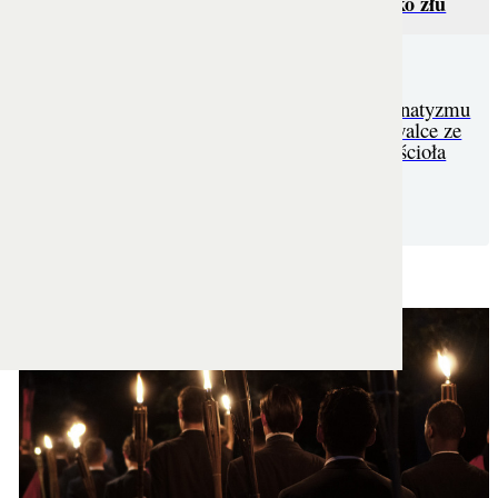
Tak, różaniec jest potężną bronią przeciwko złu
Różaniec nie jest symbolem przemocy ani fanatyzmu
— to duchowa broń wiernych, skuteczna w walce ze
złem, która od wieków kształtuje historię Kościoła
i zmienia losy narodów.