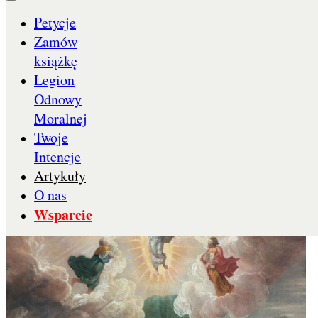
Święty Dominik de Guzman
Petycje
Zamów
książkę
Za zgodą papieża Dominik spędził prawie dziesięć
Legion
lat, głosząc kazania we Francji wraz z niewielką
grupą mężczyzn żyjących zgodnie z regułą św.
Odnowy
Augustyna.
Moralnej
Twoje
Intencje
Artykuły
O nas
Wsparcie