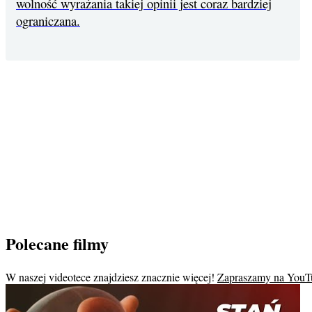
wolność wyrażania takiej opinii jest coraz bardziej
ograniczana.
Polecane filmy
W naszej videotece znajdziesz znacznie więcej!
Zapraszamy na YouT