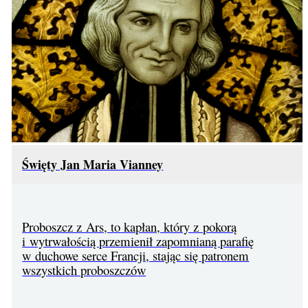
Święty Jan Maria Vianney
Proboszcz z Ars, to kapłan, który z pokorą
i wytrwałością przemienił zapomnianą parafię
w duchowe serce Francji, stając się patronem
wszystkich proboszczów