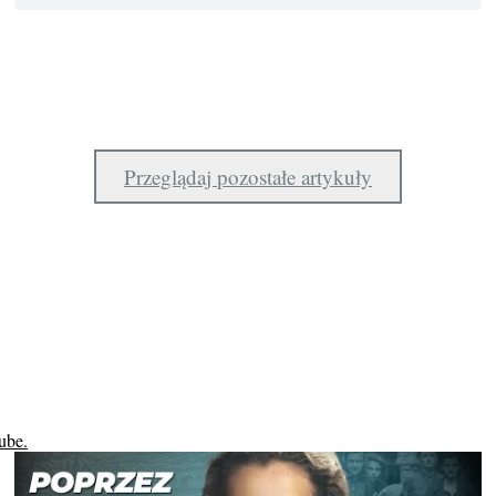
Przeglądaj pozostałe artykuły
ube.