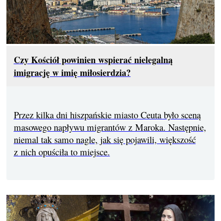
Czy Kościół powinien wspierać nielegalną
imigrację w imię miłosierdzia?
Przez kilka dni hiszpańskie miasto Ceuta było sceną
masowego napływu migrantów z Maroka. Następnie,
niemal tak samo nagle, jak się pojawili, większość
z nich opuściła to miejsce.