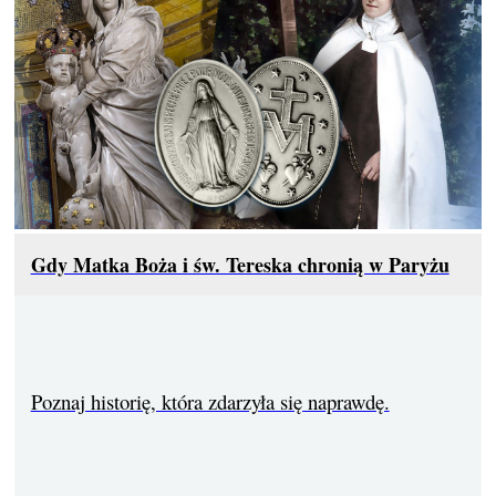
Gdy Matka Boża i św. Tereska chronią w Paryżu
Poznaj historię, która zdarzyła się naprawdę.