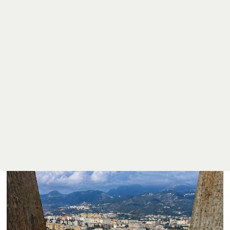
Obrona życia na ulicach Europy – katolickie
karawany w obronie cywilizacji chrześcijańskiej
Młodzi mężczyźni stają na placach z różańcem,
szkarłatno-złotymi sztandarami Tradycji, Rodziny
i Własności, banerami z wezwaniem „Módl się
i działaj, aby powstrzymać grzech aborcji”.