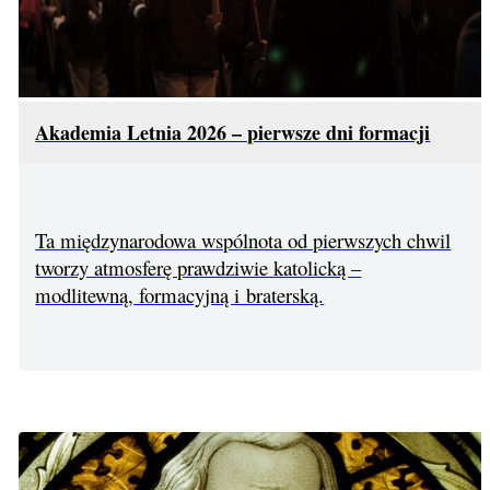
Akademia Letnia 2026 – pierwsze dni formacji
Ta międzynarodowa wspólnota od pierwszych chwil
tworzy atmosferę prawdziwie katolicką –
modlitewną, formacyjną i braterską.