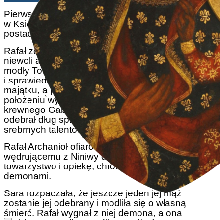
Pierwsza wzmianka o świętym Rafale pojawia się
w Księdze Tobiasza, gdzie występuje pod ludzką
postacią, przybierając pospolite imię Azariasz.
Rafał zostaje wezwany do działania w czasach
niewoli asyryjskiej. Jest to odpowiedź Boga na
modły Tobiasza (Tobita), człowieka pobożnego
i sprawiedliwego, który został pozbawiony
majątku, a przy tym utracił wzrok. W tak trudnym
położeniu wysłał swego syna Tobiasza do
krewnego Gabaela, mieszkającego w Medii, aby
odebrał dług sprzed dwudziestu lat; dziesięć
srebrnych talentów.
Rafał Archanioł ofiarowuje młodemu Tobiaszowi
wędrującemu z Niniwy do Raga w Medii swoje
towarzystwo i opiekę, chroniąc go przed
demonami.
Sara rozpaczała, że jeszcze jeden jej mąż
zostanie jej odebrany i modliła się o własną
śmierć. Rafał wygnał z niej demona, a ona