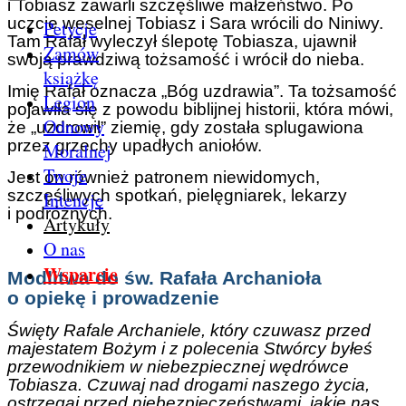
i Tobiasz zawarli szczęśliwe małżeństwo. Po
uczcie weselnej Tobiasz i Sara wrócili do Niniwy.
Petycje
Tam Rafał wyleczył ślepotę Tobiasza, ujawnił
Zamów
swoją prawdziwą tożsamość i wrócił do nieba.
książkę
Imię Rafał oznacza „Bóg uzdrawia”. Ta tożsamość
Legion
pojawiła się z powodu biblijnej historii, która mówi,
Odnowy
że „uzdrowił” ziemię, gdy została splugawiona
przez grzechy upadłych aniołów.
Moralnej
Twoje
Jest on również patronem niewidomych,
szczęśliwych spotkań, pielęgniarek, lekarzy
Intencje
i podróżnych.
Artykuły
O nas
Wsparcie
Modlitwa do św. Rafała Archanioła
o opiekę i prowadzenie
Święty Rafale Archaniele, który czuwasz przed
majestatem Bożym i z polecenia Stwórcy byłeś
przewodnikiem w niebezpiecznej wędrówce
Tobiasza. Czuwaj nad drogami naszego życia,
ostrzegaj przed niebezpieczeństwami, jakie nas