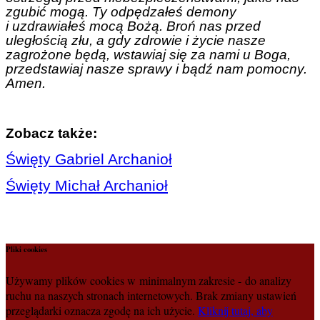
zgubić mogą. Ty odpędzałeś demony
i uzdrawiałeś mocą Bożą. Broń nas przed
uległością złu, a gdy zdrowie i życie nasze
zagrożone będą, wstawiaj się za nami u Boga,
przedstawiaj nasze sprawy i bądź nam pomocny.
Amen.
Zobacz także:
Święty Gabriel Archanioł
Święty Michał Archanioł
Pliki cookies
Używamy plików cookies w minimalnym zakresie - do analizy
ruchu na naszych stronach internetowych. Brak zmiany ustawień
przeglądarki oznacza zgodę na ich użycie.
Kliknij tutaj, aby