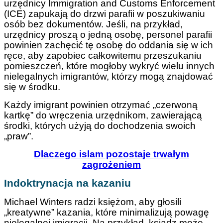
urzędnicy Immigration and Customs Enforcement
(ICE) zapukają do drzwi parafii w poszukiwaniu
osób bez dokumentów. Jeśli, na przykład,
urzędnicy proszą o jedną osobę, personel parafii
powinien zachęcić tę osobę do oddania się w ich
ręce, aby zapobiec całkowitemu przeszukaniu
pomieszczeń, które mogłoby wykryć wielu innych
nielegalnych imigrantów, którzy mogą znajdować
się w środku.
Każdy imigrant powinien otrzymać „czerwoną
kartkę” do wręczenia urzędnikom, zawierającą
środki, których użyją do dochodzenia swoich
„praw”.
Dlaczego islam pozostaje trwałym
zagrożeniem
Indoktrynacja na kazaniu
Michael Winters radzi księżom, aby głosili
„kreatywne” kazania, które minimalizują powagę
nielegalnej imigracji. Na przykład, ksiądz może