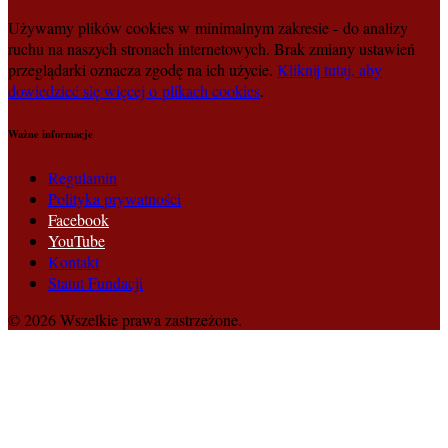
Używamy plików cookies w minimalnym zakresie - do analizy
ruchu na naszych stronach internetowych. Brak zmiany ustawień
przeglądarki oznacza zgodę na ich użycie.
Kliknij tutaj, aby
dowiedzieć się więcej o plikach cookies
.
Ważne informacje
Regulamin
Polityka prywatności
Facebook
YouTube
Kontakt
Statut Fundacji
© 2026 Wszelkie prawa zastrzeżone.