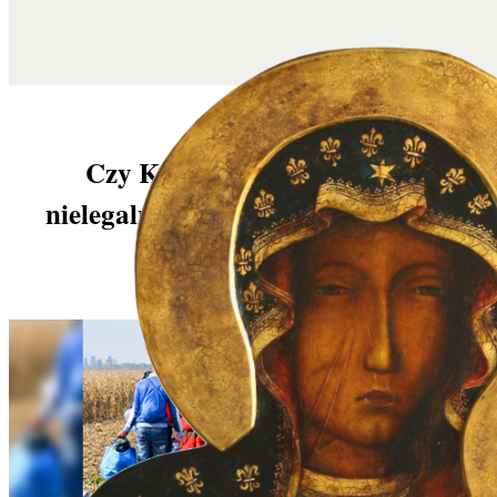
Czy Kościół powinien uczyć
nielegalnych imigrantów unikania
prawa?