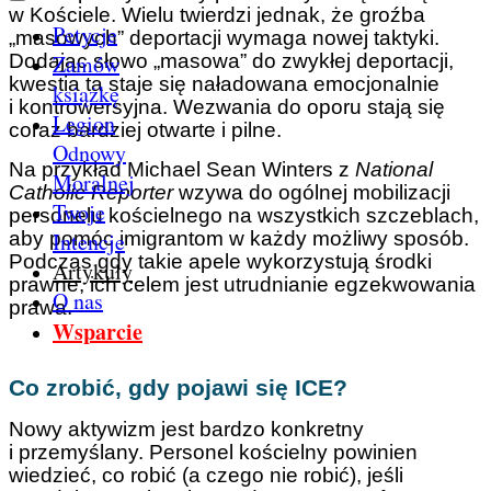
w Kościele. Wielu twierdzi jednak, że groźba
Petycje
„masowych” deportacji wymaga nowej taktyki.
Zamów
Dodając słowo „masowa” do zwykłej deportacji,
kwestia ta staje się naładowana emocjonalnie
książkę
i kontrowersyjna. Wezwania do oporu stają się
Legion
coraz bardziej otwarte i pilne.
Odnowy
Na przykład Michael Sean Winters z
National
Moralnej
Catholic Reporter
wzywa do ogólnej mobilizacji
Twoje
personelu kościelnego na wszystkich szczeblach,
Intencje
aby pomóc imigrantom w każdy możliwy sposób.
Podczas gdy takie apele wykorzystują środki
Artykuły
prawne, ich celem jest utrudnianie egzekwowania
O nas
prawa.
Wsparcie
Co zrobić, gdy pojawi się ICE?
Nowy aktywizm jest bardzo konkretny
i przemyślany. Personel kościelny powinien
wiedzieć, co robić (a czego nie robić), jeśli