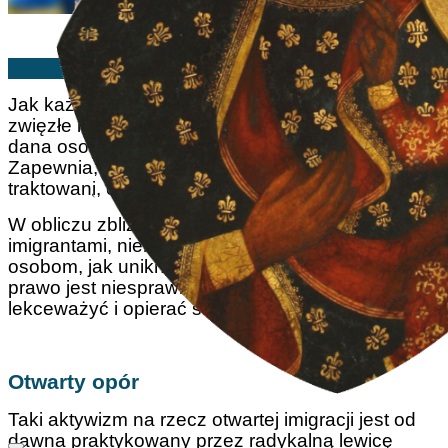
John Horvat II | 25/02/2025
Jak każde prawo, prawo imigracyjne jest bardzo
zwięzłe i konkretne. Określa warunki, na jakich
dana osoba może wjechać i pozostać w Ameryce.
Zapewnia, że wszyscy ludzie są odpowiednio
traktowani, co minimalizuje niesprawiedliwość.
W obliczu zbliżającej się rozprawy z nielegalnymi
imigrantami, niektórzy katolicy doradzają tym
osobom, jak uniknąć deportacji. Insynuuje się, że
prawo jest niesprawiedliwe i dlatego można je
lekceważyć i opierać się mu.
Otwarty opór
Taki aktywizm na rzecz otwartej imigracji jest od
dawna praktykowany przez radykalną lewicę