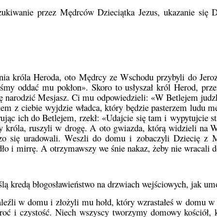
ukiwanie przez Mędrców Dzieciątka Jezus, ukazanie się Dz
nia króla Heroda, oto Mędrcy ze Wschodu przybyli do Jerozo
my oddać mu pokłon». Skoro to usłyszał król Herod, przera
ę narodzić Mesjasz. Ci mu odpowiedzieli: «W Betlejem judzki
owiem z ciebie wyjdzie władca, który będzie pasterzem ludu
ując ich do Betlejem, rzekł: «Udajcie się tam i wypytujcie s
króla, ruszyli w drogę. A oto gwiazda, którą widzieli na Ws
dzo się uradowali. Weszli do domu i zobaczyli Dziecię z 
dło i mirrę. A otrzymawszy we śnie nakaz, żeby nie wracali d
lą kredą błogosławieństwo na drzwiach wejściowych, jak um
aleźli w domu i złożyli mu hołd, który wzrastałeś w domu w
oć i czystość. Niech wszyscy tworzymy domowy kościół, kt