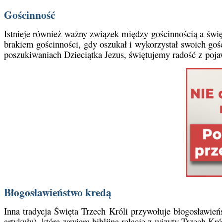
Gościnność
Istnieje również ważny związek między gościnnością a świ
brakiem gościnności, gdy oszukał i wykorzystał swoich goś
poszukiwaniach Dzieciątka Jezus, świętujemy radość z poja
Błogosławieństwo kredą
Inna tradycja Święta Trzech Króli przywołuje błogosławie
artykułu), która zawiera biblijną relację z wizyty Trzech Kr