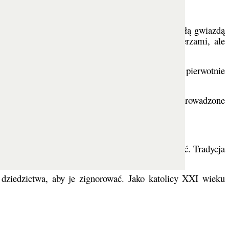
i na miejsce Jego narodzin podążając za niezwykłą gwiazdą
 żłóbka nowonarodzonego Jezusa wraz z pasterzami, ale
 Bożym Narodzeniu.
cze zanim zaczęto je obchodzić w Rzymie, było pierwotnie
rudnia) w Kościele rzymskim. Święto zostało wprowadzone
ę naszego Pana całemu światu.
om, którzy przybyli ze Wschodu, aby Go adorować. Tradycja
ifania jest afirmacją powszechnego zbawienia.
i dziedzictwa, aby je zignorować. Jako katolicy XXI wieku