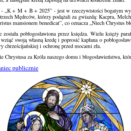
 - „K + M + B + 2025” - jest w rzeczywistości bogatym wyra
a trzech Mędrców, którzy podążali za gwiazdą: Kacpra, Melch
istus mansionem benedicat”, co oznacza „Niech Chrystus bło
e została pobłogosławiona przez księdza. Wielu księży paraf
żesz wziąć swoją własną kredę i poprosić kapłana o pobłogosł
ry chrześcijańskiej i ochronę przed mocami zła.
e Chrystusa za Króla naszego domu i błogosławieństwa, które
iec publicznie