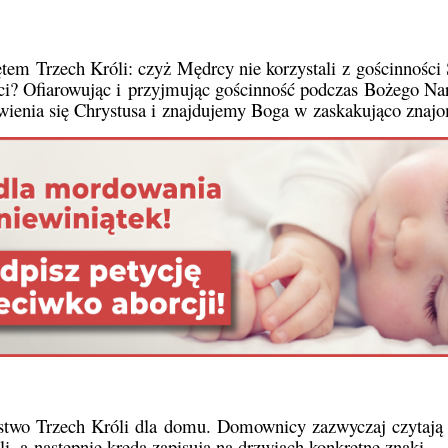
ętem Trzech Króli: czyż Mędrcy nie korzystali z gościnności
ci? Ofiarowując i przyjmując gościnność podczas Bożego Nar
wienia się Chrystusa i znajdujemy Boga w zaskakująco znajo
ństwo Trzech Króli dla domu. Domownicy zazwyczaj czytają k
óli, a następnie kredą zapisują na drzwiach konkretne znaki.