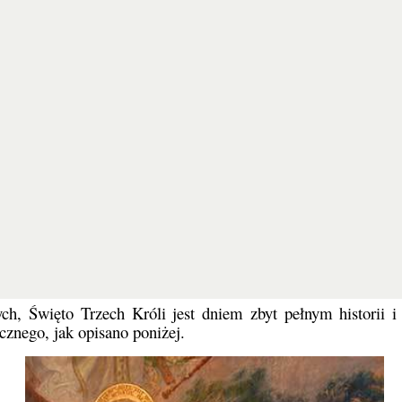
ienie się Jezusa trzem Mędrcom (lub Królom), którzy przybyl
ących w noc Bożego Narodzenia i gromadzących się wokół
niej, dlatego Święto Trzech Króli obchodzone jest 12 dni po
ę na Wschodzie i w niektórych kościołach zachodnich, jesz
 święto, było ono odpowiednikiem Bożego Narodzenia (25 g
upełnieniem oraz ukoronowaniem czasu Bożego Narodzenia.
słowa
epiphaneia
. Kościół świętuje w tym dniu objawienie si
em, reprezentującym rasę żydowską, zostaje objawiony Mędrc
n; prowadzą oni za sobą wszystkie narody ziemi, a zatem Ep
ych, Święto Trzech Króli jest dniem zbyt pełnym historii 
znego, jak opisano poniżej.