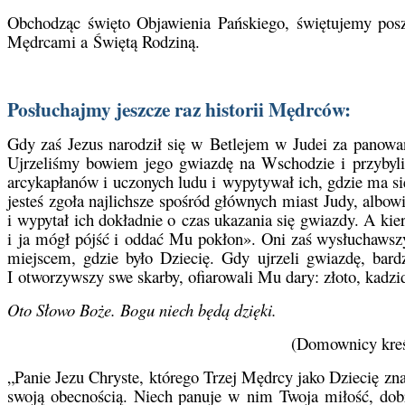
Obchodząc święto Objawienia Pańskiego, świętujemy posz
Mędrcami a Świętą Rodziną.
Posłuchajmy jeszcze raz historii Mędrców:
Gdy zaś Jezus narodził się w Betlejem w Judei za panowa
Ujrzeliśmy bowiem jego gwiazdę na Wschodzie i przybyliś
arcykapłanów i uczonych ludu i wypytywał ich, gdzie ma si
jesteś zgoła najlichsze spośród głównych miast Judy, alb
i wypytał ich dokładnie o czas ukazania się gwiazdy. A kier
i ja mógł pójść i oddać Mu pokłon». Oni zaś wysłuchawszy 
miejscem, gdzie było Dziecię. Gdy ujrzeli gwiazdę, bar
I otworzywszy swe skarby, ofiarowali Mu dary: złoto, kadzi
Oto Słowo Boże. Bogu niech będą dzięki.
(Domownicy kreś
„Panie Jezu Chryste, którego Trzej Mędrcy jako Dziecię zn
swoją obecnością. Niech panuje w nim Twoja miłość, dobr