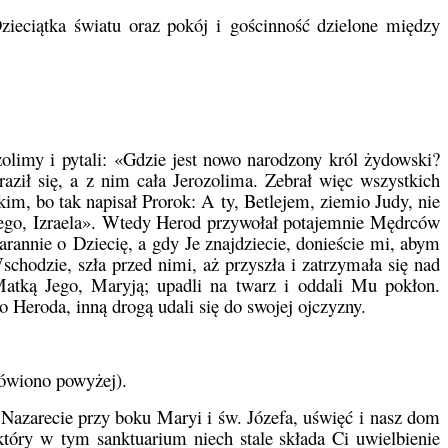
ieciątka światu oraz pokój i gościnność dzielone między
limy i pytali: «Gdzie jest nowo narodzony król żydowski?
ził się, a z nim cała Jerozolima. Zebrał więc wszystkich
m, bo tak napisał Prorok: A ty, Betlejem, ziemio Judy, nie
 mego, Izraela». Wtedy Herod przywołał potajemnie Mędrców
tarannie o Dziecię, a gdy Je znajdziecie, donieście mi, abym
chodzie, szła przed nimi, aż przyszła i zatrzymała się nad
Matką Jego, Maryją; upadli na twarz i oddali Mu pokłon.
o Heroda, inną drogą udali się do swojej ojczyzny.
ówiono powyżej).
 Nazarecie przy boku Maryi i św. Józefa, uświęć i nasz dom
óry w tym sanktuarium niech stale składa Ci uwielbienie