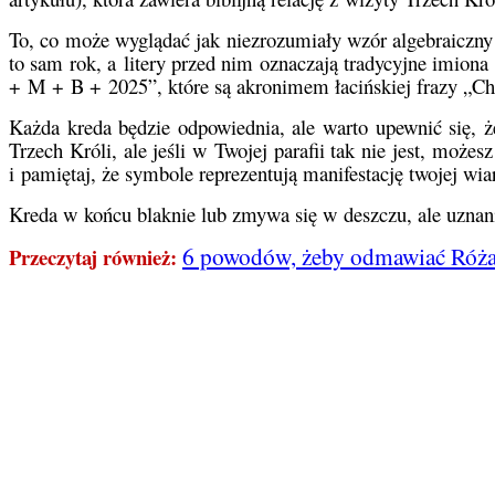
To, co może wyglądać jak niezrozumiały wzór algebraiczny
to sam rok, a litery przed nim oznaczają tradycyjne imion
+ M + B + 2025”, które są akronimem łacińskiej frazy „Chr
Każda kreda będzie odpowiednia, ale warto upewnić się, ż
Trzech Króli, ale jeśli w Twojej parafii tak nie jest, mo
i pamiętaj, że symbole reprezentują manifestację twojej wia
Kreda w końcu blaknie lub zmywa się w deszczu, ale uznani
6 powodów, żeby odmawiać Różan
Przeczytaj również: