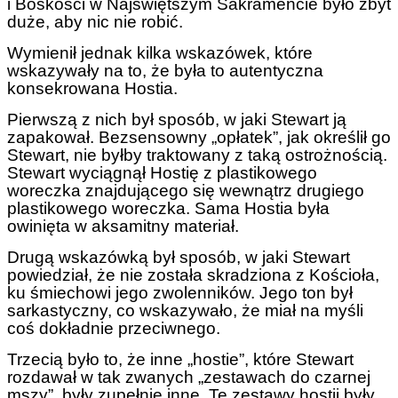
i Boskości w Najświętszym Sakramencie było zbyt
duże, aby nic nie robić.
Wymienił jednak kilka wskazówek, które
wskazywały na to, że była to autentyczna
konsekrowana Hostia.
Pierwszą z nich był sposób, w jaki Stewart ją
zapakował. Bezsensowny „opłatek”, jak określił go
Stewart, nie byłby traktowany z taką ostrożnością.
Stewart wyciągnął Hostię z plastikowego
woreczka znajdującego się wewnątrz drugiego
plastikowego woreczka. Sama Hostia była
owinięta w aksamitny materiał.
Drugą wskazówką był sposób, w jaki Stewart
powiedział, że nie została skradziona z Kościoła,
ku śmiechowi jego zwolenników. Jego ton był
sarkastyczny, co wskazywało, że miał na myśli
coś dokładnie przeciwnego.
Trzecią było to, że inne „hostie”, które Stewart
rozdawał w tak zwanych „zestawach do czarnej
mszy”, były zupełnie inne. Te zestawy hostii były