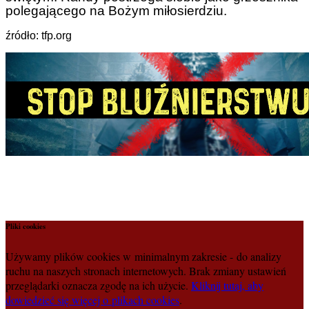
polegającego na Bożym miłosierdziu.
źródło: tfp.org
Pliki cookies
Używamy plików cookies w minimalnym zakresie - do analizy
ruchu na naszych stronach internetowych. Brak zmiany ustawień
przeglądarki oznacza zgodę na ich użycie.
Kliknij tutaj, aby
dowiedzieć się więcej o plikach cookies
.