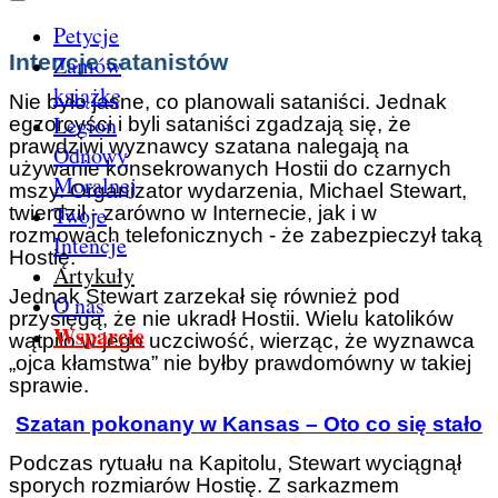
Petycje
Intencje satanistów
Zamów
książkę
Nie było jasne, co planowali sataniści. Jednak
Legion
egzorcyści i byli sataniści zgadzają się, że
prawdziwi wyznawcy szatana nalegają na
Odnowy
używanie konsekrowanych Hostii do czarnych
Moralnej
mszy. Organizator wydarzenia, Michael Stewart,
Twoje
twierdził - zarówno w Internecie, jak i w
rozmowach telefonicznych - że zabezpieczył taką
Intencje
Hostię.
Artykuły
Jednak Stewart zarzekał się również pod
O nas
przysięgą, że nie ukradł Hostii. Wielu katolików
Wsparcie
wątpiło w jego uczciwość, wierząc, że wyznawca
„ojca kłamstwa” nie byłby prawdomówny w takiej
sprawie.
Szatan pokonany w Kansas – Oto co się stało
Podczas rytuału na Kapitolu, Stewart wyciągnął
sporych rozmiarów Hostię. Z sarkazmem