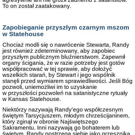
To on został zaatakowany.
Zapobieganie przyszłym czarnym mszom
w Statehouse
Chociaż modli się o nawrócenie Stewarta, Randy
jest również zdeterminowany, aby zapobiec
przyszłym publicznym bluźnierstwom. Zapewnił
organy ścigania, że w razie potrzeby jest gotów
współpracować w tej sprawie, aby dołożyć
wszelkich starań, by Stewart i jego wspólnik
stanęli przed wymiarem sprawiedliwości. Jeśli Bóg
pozwoli, uniemożliwi im to uzyskanie
w przyszłości pozwoleń na satanistyczne rytuały
w Kansas Statehouse.
Niektórzy nazywają Randy'ego współczesnym
świętym Tarsycjuszem, młodym chrześcijaninem,
który zginął w obronie Najświętszego
Sakramentu. Inni nazywają go bohaterem lub
świętym. Randy postrzega siebie jako grzesznika