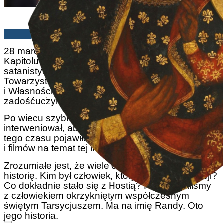
Rex Teodosio | 07/04/2025
28 marca setki osób zebrały się na terenie
Kapitolu w Kansas, aby zaprotestować przeciwko
satanistycznej czarnej mszy. Amerykańskie
Towarzystwo Obrony Tradycji, Rodziny
i Własności (TFP) zorganizowało wiec
zadośćuczynienia i protestu.
Po wiecu szybko rozeszła się wiadomość, że ktoś
interweniował, aby zapobiec profanacji Hostii. Od
tego czasu pojawiło się wiele artykułów, zdjęć
i filmów na temat tej interwencji.
Zrozumiałe jest, że wiele osób chce poznać całą
historię. Kim był człowiek, który wkroczył do akcji?
Co dokładnie stało się z Hostią? Rozmawialiśmy
z człowiekiem okrzykniętym współczesnym
świętym Tarsycjuszem. Ma na imię Randy. Oto
jego historia.