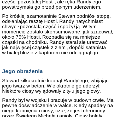
części pozostałej Hostii, ale ręka Randy'ego
powstrzymała go przed pełnym uderzeniem.
Po krótkiej szamotaninie Stewart podniósł stopę,
odsłaniając resztę Hostii. Randy natychmiast
chwycił pozostałą część i spożył ją. W tym
momencie zostało skonsumowane, jak szacował,
około 75% Hostii. Rozpadła się na mniejsze
cząstki na chodniku. Randy starał się uratować
jak najwięcej cząstek z ziemi, dopóki satanista
w białej bluzie z kapturem nie odciągnął go.
Jego obrażenia
Stewart kilkakrotnie kopnął Randy'ego, wbijając
jego twarz w beton. Wielokrotnie go uderzył.
Niektóre ciosy wylądowały z tyłu jego głowy.
Randy był w wojsku i pracuje w budownictwie. Ma
pewne doświadczenie w walce. Kiedy spadały na
niego kopnięcia i ciosy, czuł, że jest chroniony
przez Świętego Michała i anioły. Ciosy bolały