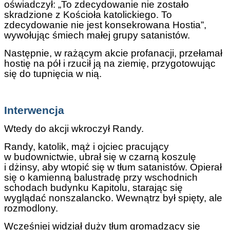
oświadczył: „To zdecydowanie nie zostało
skradzione z Kościoła katolickiego. To
zdecydowanie nie jest konsekrowana Hostia”,
wywołując śmiech małej grupy satanistów.
Następnie, w rażącym akcie profanacji, przełamał
hostię na pół i rzucił ją na ziemię, przygotowując
się do tupnięcia w nią.
Interwencja
Wtedy do akcji wkroczył Randy.
Randy, katolik, mąż i ojciec pracujący
w budownictwie, ubrał się w czarną koszulę
i dżinsy, aby wtopić się w tłum satanistów. Opierał
się o kamienną balustradę przy wschodnich
schodach budynku Kapitolu, starając się
wyglądać nonszalancko. Wewnątrz był spięty, ale
rozmodlony.
Wcześniej widział duży tłum gromadzący się