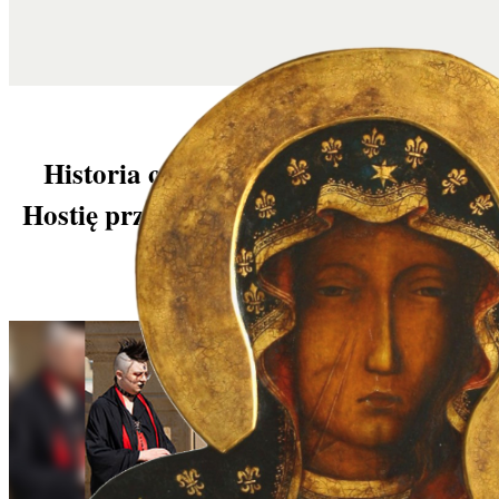
Historia człowieka, który uratował
Hostię przed satanistycznym rytuałem
w Topece