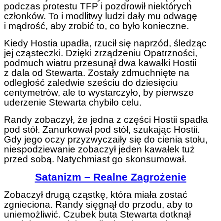
podczas protestu TFP i pozdrowił niektórych
członków. To i modlitwy ludzi dały mu odwagę
i mądrość, aby zrobić to, co było konieczne.
Kiedy Hostia upadła, rzucił się naprzód, śledząc
jej cząsteczki. Dzięki zrządzeniu Opatrzności,
podmuch wiatru przesunął dwa kawałki Hostii
z dala od Stewarta. Zostały zdmuchnięte na
odległość zaledwie sześciu do dziesięciu
centymetrów, ale to wystarczyło, by pierwsze
uderzenie Stewarta chybiło celu.
Randy zobaczył, że jedna z części Hostii spadła
pod stół. Zanurkował pod stół, szukając Hostii.
Gdy jego oczy przyzwyczaiły się do cienia stołu,
niespodziewanie zobaczył jeden kawałek tuż
przed sobą. Natychmiast go skonsumował.
Satanizm – Realne Zagrożenie
Zobaczył drugą cząstkę, która miała zostać
zgnieciona. Randy sięgnął do przodu, aby to
uniemożliwić. Czubek buta Stewarta dotknął