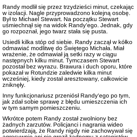
Randy modlił się przez trzydzieści minut, czekając
w izolacji. Nagle przyprowadzono kolejną osobę.
Był to Michael Stewart. Na początku Stewart
uśmiechnął się na widok Randy'ego. Jednak, gdy
go rozpoznał, jego twarz stała się pusta.
Usiedli kilka stóp od siebie. Randy zaczął w kółko
odmawiać modlitwę do Świętego Michała. Miał
wrażenie, że odmawiał ją setki razy w ciągu
następnych kilku minut. Tymczasem Stewart
pozostał bez wyrazu. Brawura i duch oporu, które
pokazał w Rotundzie zaledwie kilka minut
wcześniej, kiedy został aresztowany, całkowicie
zniknęły.
Inny funkcjonariusz przeniósł Randy'ego po tym,
jak zdał sobie sprawę z błędu umieszczenia ich
w tym samym pomieszczeniu.
Wkrótce potem Randy został zwolniony bez
żadnych zarzutów. Policjanci i nagrania wideo
potwierdzają, że Randy nigdy nie zachowywał się
agresywnie ani nie groził żadnemu z satanistów.