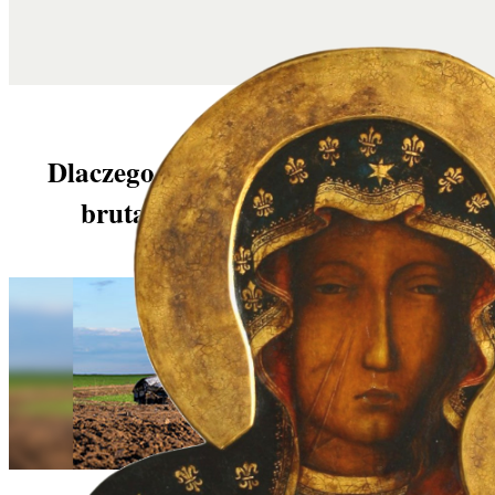
Dlaczego media traktują łagodnie
brutalnych eko-aktywistów?