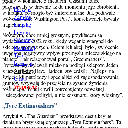
pękały w kontakcie z metalem. Czasami kolce
pozostawały w drewnie aż do momentu jego obrobienia
Petycje
w tartaku, co mogło być śmiercionośne. Jak podawało
Zamów
wówczas „The Washington Post”, konsekwencje bywały
książkę
tragiczne.
Legion
Nowszym, choć mniej groźnym, przykładem są
Odnowy
wydarzenia z 2022 roku, kiedy weganie wtargnęli do
sklepów spożywczych. Celem ich akcji było „zwrócenie
Moralnej
uwagi na negatywny wpływ przemysłu mleczarskiego na
Twoje
planetę”, jak relacjonował portal „Greenmatters”.
Intencje
Protestujący wylewali mleko na podłogi sklepów. Jeden
Artykuły
z uczestników, Dave Hadden, stwierdził: „Najlepsi na
świecie klimatolodzy i specjaliści od zagospodarowania
O nas
gruntów wzywają do przejścia na system żywienia
Wsparcie
roślinnego. W tej chwili potrzebujemy odważnej
i zdecydowanej polityki, a nie koszmaru, który widzimy”.
„Tyre Extinguishers”
Artykuł w „The Guardian” przedstawia destrukcyjne
działania brytyjskiej organizacji „Tyre Extinguishers”. Ta
luźno zrzeszona grupa zachęca ludzi do „podejmowania