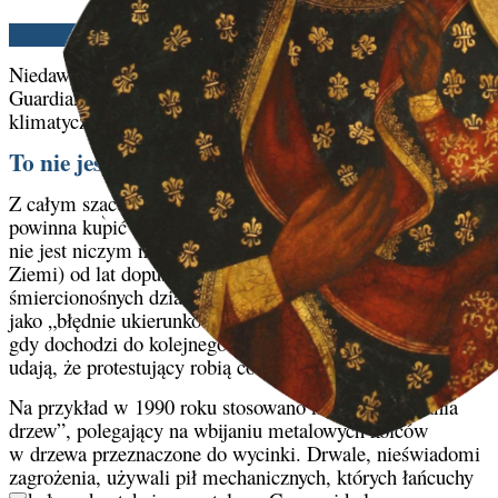
Edwin Benson | 03/04/2025
Niedawny artykuł w skrajnie lewicowym brytyjskim „The
Guardian” głosi: „'Nowa faza': dlaczego aktywiści
klimatyczni przechodzą od protestów do sabotażu”.
To nie jest nowe zjawisko
Z całym szacunkiem dla „The Guardian”, ale ta gazeta
powinna kupić sobie
chyba
nowy kalendarz. Eko-terroryzm
nie jest niczym nowym. „Friends of the Earth” (Przyjaciele
Ziemi) od lat dopuszczają się brutalnych, a nawet
śmiercionośnych działań, które często są bagatelizowane
jako „błędnie ukierunkowane protesty”. Za każdym razem,
gdy dochodzi do kolejnego aktu przemocy, główne media
udają, że protestujący robią coś zupełnie nowego.
Na przykład w 1990 roku stosowano metodę „nabijania
drzew”, polegający na wbijaniu metalowych kolców
w drzewa przeznaczone do wycinki. Drwale, nieświadomi
zagrożenia, używali pił mechanicznych, których łańcuchy