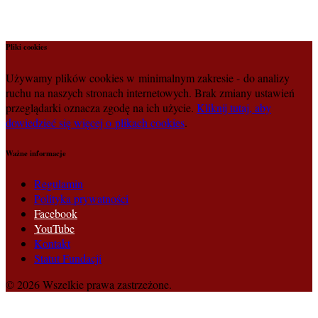
Pliki cookies
Używamy plików cookies w minimalnym zakresie - do analizy
ruchu na naszych stronach internetowych. Brak zmiany ustawień
przeglądarki oznacza zgodę na ich użycie.
Kliknij tutaj, aby
dowiedzieć się więcej o plikach cookies
.
Ważne informacje
Regulamin
Polityka prywatności
Facebook
YouTube
Kontakt
Statut Fundacji
© 2026 Wszelkie prawa zastrzeżone.