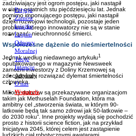
zadziwiający jest ogrom postępu, jaki nastąpił
Petycje
w ciągu ostatnich stu pięćdziesięciu lat. Jednak
pomimo imponującego postępu, jaki nastąpił
Zamów
dzięki rozwojowi technologii, pozostaje jeden
książkę
problem, którego innowatorzy nie są w stanie
Legion
rozwiązać: nieuchronność śmierci.
Odnowy
Współczesne dążenie do nieśmiertelności
Moralnej
1
Jednak według niedawnego artykułu
Twoje
opublikowanego w magazynie Newsweek
Intencje
zamożni inwestorzy z Doliny Krzemowej są
Artykuły
zdecydowani rozwiązać dylemat śmiertelności
człowieka.
O nas
Wsparcie
Miliony dolarów są przekazywane organizacjom
takim jak Methuselah Foundation, która ma
ambitny cel „stworzenia świata, w którym 90-
latkowie będą tak samo zdrowi jak 50-latkowie –
do 2030 roku”. Inne projekty wydają się pochodzić
prosto z historii science fiction, jak na przykład
Inicjatywa 2045, której celem jest zastąpienie
ludzkich ciał robotycznymi awatarami.