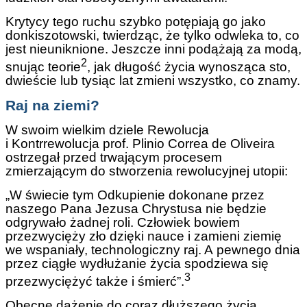
Krytycy tego ruchu szybko potępiają go jako
donkiszotowski, twierdząc, że tylko odwleka to, co
jest nieuniknione. Jeszcze inni podążają za modą,
2
snując teorie
, jak długość życia wynosząca sto,
dwieście lub tysiąc lat zmieni wszystko, co znamy.
Raj na ziemi?
W swoim wielkim dziele Rewolucja
i Kontrrewolucja prof. Plinio Correa de Oliveira
ostrzegał przed trwającym procesem
zmierzającym do stworzenia rewolucyjnej utopii:
„W świecie tym Odkupienie dokonane przez
naszego Pana Jezusa Chrystusa nie będzie
odgrywało żadnej roli. Człowiek bowiem
przezwycięży zło dzięki nauce i zamieni ziemię
we wspaniały, technologiczny raj. A pewnego dnia
przez ciągłe wydłużanie życia spodziewa się
3
przezwyciężyć także i śmierć”.
Obecne dążenie do coraz dłuższego życia