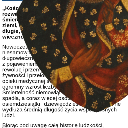
„Kościół od zawsze zalecał ludziom
rozważanie czterech rzeczy ostatecznych:
śmierci, sądu, nieba i piekła. Nasze życie na
ziemi, niezależnie od tego, czy jest krótkie, czy
długie, decyduje o tym, jak spędzimy
wieczność”.
Nowoczesne technologie przyczyniły się do
niesamowitego postępu w zakresie
długowieczności przeciętnego człowieka. Wraz
z pojawieniem się silnika parowego podczas
rewolucji przemysłowej, postępy w transporcie
żywności i przełomowe osiągnięcia w dziedzinie
opieki medycznej spowodowały z czasem
ogromny wzrost liczby ludności na całym świecie.
Śmiertelność niemowląt i dzieci gwałtownie
spadła, a coraz więcej osób dożywa obecnie
osiemdziesiątki i dziewięćdziesiątki, co znacznie
wydłuża średnią długość życia współczesnych
ludzi.
Biorąc pod uwagę całą historię ludzkości,