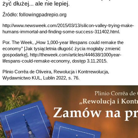
żyć dłużej... ale nie lepiej.
Źródło: followingpadrepio.org
http://www.newsweek.com/2015/03/13/silicon-valley-trying-make-
humans-immortal-and-finding-some-success-311402.html.
Por. The Week, „How 1,000-year lifespans could remake the
economy” [Jak tysiącletnia długość życia mogłaby zmienić
gospodarkę], http://theweek.com/articles/444638/1000year-
lifespans-could-remake-economy, dostęp 3.11.2015.
Plinio Corrêa de Oliveira, Rewolucja i Kontrrewolucja,
Wydawnictwo KUL, Lublin 2022, s. 76.