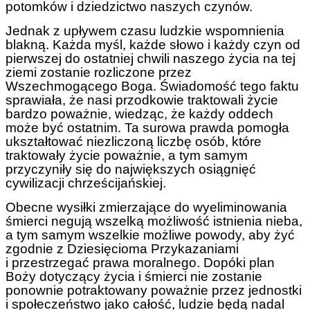
potomków i dziedzictwo naszych czynów.
Jednak z upływem czasu ludzkie wspomnienia
blakną. Każda myśl, każde słowo i każdy czyn od
pierwszej do ostatniej chwili naszego życia na tej
ziemi zostanie rozliczone przez
Wszechmogącego Boga. Świadomość tego faktu
sprawiała, że nasi przodkowie traktowali życie
bardzo poważnie, wiedząc, że każdy oddech
może być ostatnim. Ta surowa prawda pomogła
ukształtować niezliczoną liczbę osób, które
traktowały życie poważnie, a tym samym
przyczyniły się do największych osiągnięć
cywilizacji chrześcijańskiej.
Obecne wysiłki zmierzające do wyeliminowania
śmierci negują wszelką możliwość istnienia nieba,
a tym samym wszelkie możliwe powody, aby żyć
zgodnie z Dziesięcioma Przykazaniami
i przestrzegać prawa moralnego. Dopóki plan
Boży dotyczący życia i śmierci nie zostanie
ponownie potraktowany poważnie przez jednostki
i społeczeństwo jako całość, ludzie będą nadal