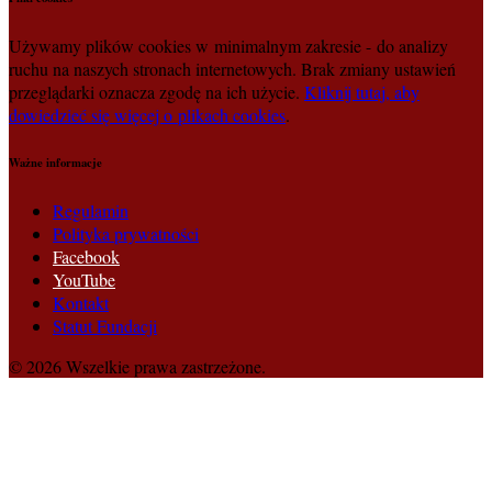
Używamy plików cookies w minimalnym zakresie - do analizy
ruchu na naszych stronach internetowych. Brak zmiany ustawień
przeglądarki oznacza zgodę na ich użycie.
Kliknij tutaj, aby
dowiedzieć się więcej o plikach cookies
.
Ważne informacje
Regulamin
Polityka prywatności
Facebook
YouTube
Kontakt
Statut Fundacji
© 2026 Wszelkie prawa zastrzeżone.