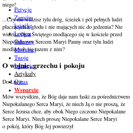
niego!
Petycje
Zamów
...Czy nie widzisz tylu dróg, ścieżek i pól pełnych ludzi
książkę
płaczących z głodu i nie mających nic do jedzenia? Nie
Legion
widzisz Ojca Świętego modlącego się w kościele przed
Odnowy
Niepokalanym Sercem Maryi Panny oraz tylu ludzi
modlących się razem z nim?
Moralnej
Twoje
O wojnie, grzechu i pokoju
Intencje
Artykuły
O nas
Do Łucji:
Wsparcie
Mów wszystkim, że Bóg daje nam łaski za pośrednictwem
Niepokalanego Serca Maryi, że niech Ją o nie proszą, że
Serce Jezusa chce, aby obok Niego czczono Niepokalane
Serce Maryi. Niech proszę Niepokalane Serce Maryi
o pokój, który Bóg Jej powierzył