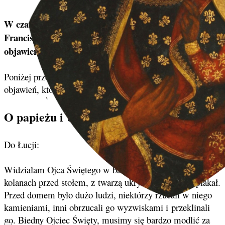
W czasie objawień i tuż po nich, pastuszkowie
Franciszek i Hiacynta Marto mieli wiele prywatnych
objawień – zwłaszcza Hiacynta.
Poniżej przedstawiamy kilka fragmentów najważniejszych
objawień, które otrzymała Hiacynta.
O papieżu i uciśnionych narodach
Do Łucji:
Widziałam Ojca Świętego w bardzo dużym domu, na
kolanach przed stołem, z twarzą ukrytą w dłoniach, płakał.
Przed domem było dużo ludzi, niektórzy rzucali w niego
kamieniami, inni obrzucali go wyzwiskami i przeklinali
go. Biedny Ojciec Święty, musimy się bardzo modlić za