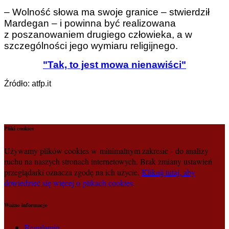
– Wolność słowa ma swoje granice – stwierdził
Mardegan – i powinna być realizowana
z poszanowaniem drugiego człowieka, a w
szczególności jego wymiaru religijnego.
"Tak, to jest mowa nienawiści"
Źródło: atfp.it
Pliki cookies
Używamy plików cookies w minimalnym zakresie - do analizy
ruchu na naszych stronach internetowych. Brak zmiany ustawień
przeglądarki oznacza zgodę na ich użycie.
Kliknij tutaj, aby
dowiedzieć się więcej o plikach cookies
.
Ważne informacje
Regulamin