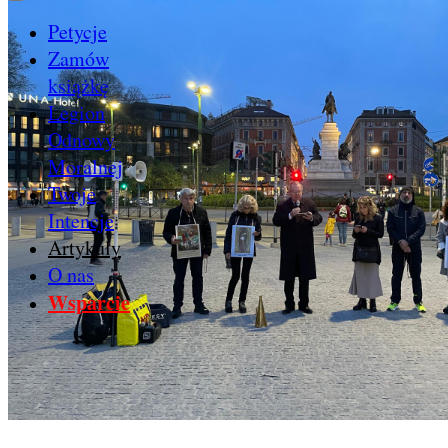
Petycje
Zamów
książkę
Legion
Odnowy
Moralnej
Twoje
Intencje
Artykuły
O nas
Wsparcie