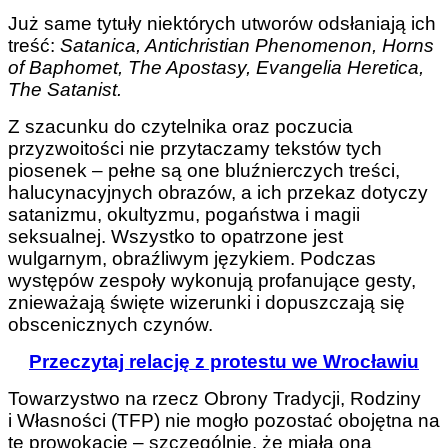
Już same tytuły niektórych utworów odsłaniają ich
treść:
Satanica, Antichristian Phenomenon, Horns
of Baphomet, The Apostasy, Evangelia Heretica,
The Satanist.
Z szacunku do czytelnika oraz poczucia
przyzwoitości nie przytaczamy tekstów tych
piosenek – pełne są one bluźnierczych treści,
halucynacyjnych obrazów, a ich przekaz dotyczy
satanizmu, okultyzmu, pogaństwa i magii
seksualnej. Wszystko to opatrzone jest
wulgarnym, obraźliwym językiem. Podczas
występów zespoły wykonują profanujące gesty,
znieważają święte wizerunki i dopuszczają się
obscenicznych czynów.
Przeczytaj relację z protestu we Wrocławiu
Towarzystwo na rzecz Obrony Tradycji, Rodziny
i Własności (TFP) nie mogło pozostać obojętna na
tę prowokację – szczególnie, że miała ona