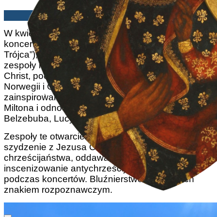
ATFP | 29/04/2025
W kwietniu odbyła się europejska trasa
koncertowa The Unholy Trinity („Nieświęta
Trójca”), w której udział wzięły trzy satanistyczne
zespoły rockowe: Behemoth, Satyricon i Rotting
Christ, pochodzące odpowiednio z Polski,
Norwegii i Grecji. Nazwa trasy została
zainspirowana poematem Raj utracony Johna
Miltona i odnosi się do trzech demonów:
Belzebuba, Lucyfera i Astarotha.
Zespoły te otwarcie stawiają sobie za cel
szydzenie z Jezusa Chrystusa i całego
chrześcijaństwa, oddawanie czci Szatanowi oraz
inscenizowanie antychrześcijańskich rytuałów
podczas koncertów. Bluźnierstwo stało się ich
znakiem rozpoznawczym.