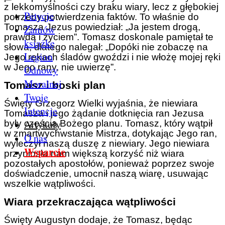
z lekkomyślności czy braku wiary, lecz z głębokiej
Petycje
potrzeby potwierdzenia faktów. To właśnie do
Tomasza Jezus powiedział: „Ja jestem drogą,
Zamów
prawdą i życiem”. Tomasz doskonale pamiętał te
książkę
słowa, dlatego nalegał: „Dopóki nie zobaczę na
Legion
Jego rękach śladów gwoździ i nie włożę mojej ręki
w Jego rany, nie uwierzę”.
Odnowy
Moralnej
Tomasz i boski plan
Twoje
Święty Grzegorz Wielki wyjaśnia, że niewiara
Intencje
Tomasza i jego żądanie dotknięcia ran Jezusa
Artykuły
były częścią Bożego planu. Tomasz, który wątpił
w zmartwychwstanie Mistrza, dotykając Jego ran,
O nas
wyleczył naszą duszę z niewiary. Jego niewiara
Wsparcie
przyniosła nam większą korzyść niż wiara
pozostałych apostołów, ponieważ poprzez swoje
doświadczenie, umocnił naszą wiarę, usuwając
wszelkie wątpliwości.
Wiara przekraczająca wątpliwości
Święty Augustyn dodaje, że Tomasz, będąc