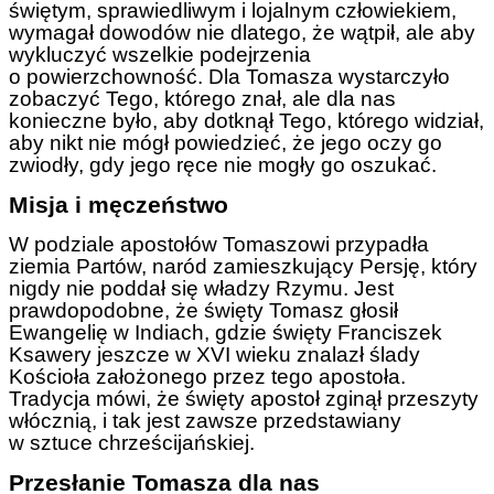
świętym, sprawiedliwym i lojalnym człowiekiem,
wymagał dowodów nie dlatego, że wątpił, ale aby
wykluczyć wszelkie podejrzenia
o powierzchowność. Dla Tomasza wystarczyło
zobaczyć Tego, którego znał, ale dla nas
konieczne było, aby dotknął Tego, którego widział,
aby nikt nie mógł powiedzieć, że jego oczy go
zwiodły, gdy jego ręce nie mogły go oszukać.
Misja i męczeństwo
W podziale apostołów Tomaszowi przypadła
ziemia Partów, naród zamieszkujący Persję, który
nigdy nie poddał się władzy Rzymu. Jest
prawdopodobne, że święty Tomasz głosił
Ewangelię w Indiach, gdzie święty Franciszek
Ksawery jeszcze w XVI wieku znalazł ślady
Kościoła założonego przez tego apostoła.
Tradycja mówi, że święty apostoł zginął przeszyty
włócznią, i tak jest zawsze przedstawiany
w sztuce chrześcijańskiej.
Przesłanie Tomasza dla nas