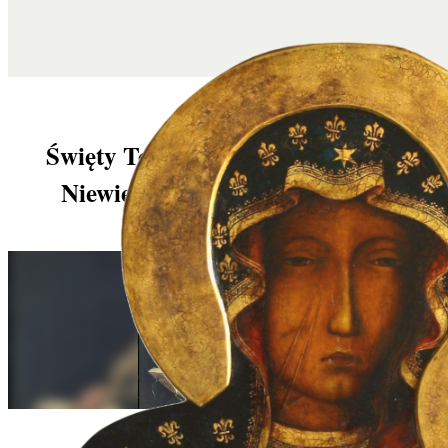
Święty Tomasz Apostoł – Apostoł
Niewierny czy Apostoł Wiary?