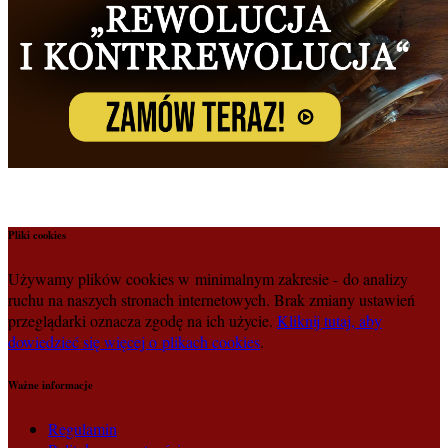
Pliki cookies
Używamy plików cookies w minimalnym zakresie - do analizy
ruchu na naszych stronach internetowych. Brak zmiany ustawień
przeglądarki oznacza zgodę na ich użycie.
Kliknij tutaj, aby
dowiedzieć się więcej o plikach cookies
.
Ważne informacje
Regulamin