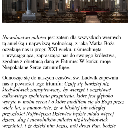
Niewolnictwo miłości
jest zatem dla wszystkich wiernych
tą anielską i najwyższą wolnością, z jaką Matka Boża
oczekuje nas u progu XXI wieku, uśmiechnięta
i przyciągająca, zapraszając nas do swojego królestwa,
zgodnie z obietnicą daną w Fatimie: W końcu moje
Niepokalane Serce zatriumfuje«.
Odnosząc się do naszych czasów, św. Ludwik zapewnia
nas o pewności tego triumfu:
Czuję się bardziej niż
kiedykolwiek zainspirowany, by wierzyć i oczekiwać
całkowitego spełnienia pragnienia, które jest głęboko
wyryte w moim sercu i o które modliłem się do Boga przez
wiele lat, a mianowicie, że w bliskiej lub odległej
przyszłości Najświętsza Dziewica będzie miała więcej
dzieci, sług i niewolników miłości niż kiedykolwiek
wcześniej, i że dzięki nim Jezus, mój drogi Pan, będzie