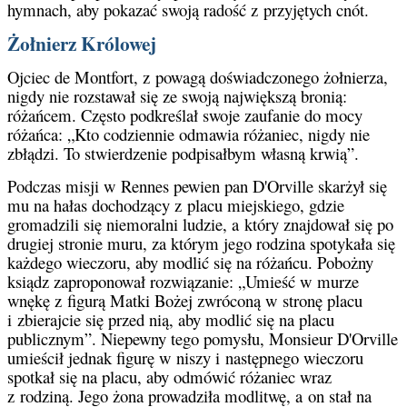
hymnach, aby pokazać swoją radość z przyjętych cnót.
Żołnierz Królowej
Ojciec de Montfort, z powagą doświadczonego żołnierza,
nigdy nie rozstawał się ze swoją największą bronią:
różańcem. Często podkreślał swoje zaufanie do mocy
różańca: „Kto codziennie odmawia różaniec, nigdy nie
zbłądzi. To stwierdzenie podpisałbym własną krwią”.
Podczas misji w Rennes pewien pan D'Orville skarżył się
mu na hałas dochodzący z placu miejskiego, gdzie
gromadzili się niemoralni ludzie, a który znajdował się po
drugiej stronie muru, za którym jego rodzina spotykała się
każdego wieczoru, aby modlić się na różańcu. Pobożny
ksiądz zaproponował rozwiązanie: „Umieść w murze
wnękę z figurą Matki Bożej zwróconą w stronę placu
i zbierajcie się przed nią, aby modlić się na placu
publicznym”. Niepewny tego pomysłu, Monsieur D'Orville
umieścił jednak figurę w niszy i następnego wieczoru
spotkał się na placu, aby odmówić różaniec wraz
z rodziną. Jego żona prowadziła modlitwę, a on stał na