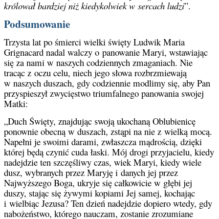
królował bardziej niż kiedykolwiek w sercach ludzi
”.
Podsumowanie
Trzysta lat po śmierci wielki święty Ludwik Maria
Grignacard nadal walczy o panowanie Maryi, wstawiając
się za nami w naszych codziennych zmaganiach. Nie
tracąc z oczu celu, niech jego słowa rozbrzmiewają
w naszych duszach, gdy codziennie modlimy się, aby Pan
przyspieszył zwycięstwo triumfalnego panowania swojej
Matki:
„Duch Święty, znajdując swoją ukochaną Oblubienicę
ponownie obecną w duszach, zstąpi na nie z wielką mocą.
Napełni je swoimi darami, zwłaszcza mądrością, dzięki
której będą czynić cuda łaski. Mój drogi przyjacielu, kiedy
nadejdzie ten szczęśliwy czas, wiek Maryi, kiedy wiele
dusz, wybranych przez Maryję i danych jej przez
Najwyższego Boga, ukryje się całkowicie w głębi jej
duszy, stając się żywymi kopiami Jej samej, kochając
i wielbiąc Jezusa? Ten dzień nadejdzie dopiero wtedy, gdy
nabożeństwo, którego nauczam, zostanie zrozumiane