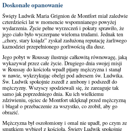
Doskonałe opanowanie
Święty Ludwik Maria Grignion de Montfort miał zaledwie
czterdzieści lat w momencie wspomnianego powyżej
wydarzenia. Życie pełne wyrzeczeń i pokuty sprawiło, że
jego ciało było wyczerpane wieloma trudami. Jednak ten
„chory, stary ksiądz” zyskał zasłużoną reputację żarliwego
kaznodziei przepełnionego gorliwością dla dusz.
Jego pobyt w Roussay ilustruje całkowitą równowagę, jaką
wykazywał przez całe życie. Drugiego dnia swojej misji
w Roussay do kościoła wpadł pijany mężczyzna i stanął
w nawie, wykrzykując obelgi pod adresem św. Ludwika.
Św. Ludwik spokojnie zszedł z ambony i podszedł do
mężczyzny. Wszyscy spodziewali się, że zareaguje tak
samo jak poprzedniego dnia. Ku ich wielkiemu
zdziwieniu, ojciec de Montfort uklęknął przed mężczyzną
i błagał o przebaczenie za wszystko, co zrobił, aby go
obrazić.
Mężczyzna był oszołomiony i omal nie upadł, po czym ze
smutkiem wybiegł z kościoła. Święty Ludwik spokojnie