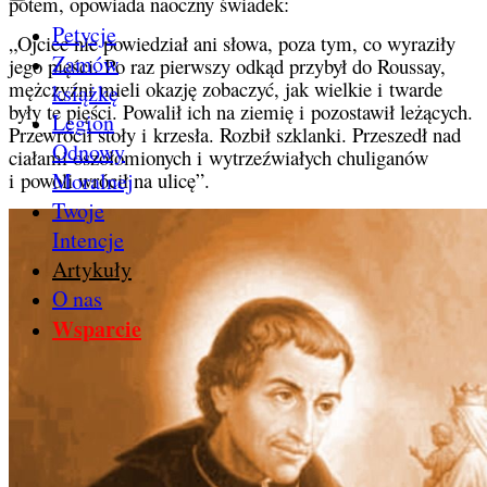
potem, opowiada naoczny świadek:
Petycje
„Ojciec nie powiedział ani słowa, poza tym, co wyraziły
Zamów
jego pięści. Po raz pierwszy odkąd przybył do Roussay,
mężczyźni mieli okazję zobaczyć, jak wielkie i twarde
książkę
były te pięści. Powalił ich na ziemię i pozostawił leżących.
Legion
Przewrócił stoły i krzesła. Rozbił szklanki. Przeszedł nad
Odnowy
ciałami oszołomionych i wytrzeźwiałych chuliganów
Moralnej
i powoli wrócił na ulicę”.
Twoje
Intencje
Artykuły
O nas
Wsparcie