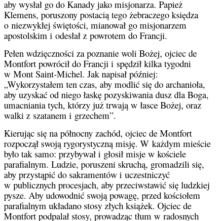
aby wysłał go do Kanady jako misjonarza. Papież
Klemens, poruszony postacią tego żebraczego księdza
o niezwykłej świętości, mianował go misjonarzem
apostolskim i odesłał z powrotem do Francji.
Pełen wdzięczności za poznanie woli Bożej, ojciec de
Montfort powrócił do Francji i spędził kilka tygodni
w Mont Saint-Michel. Jak napisał później:
„Wykorzystałem ten czas, aby modlić się do archanioła,
aby uzyskać od niego łaskę pozyskiwania dusz dla Boga,
umacniania tych, którzy już trwają w łasce Bożej, oraz
walki z szatanem i grzechem”.
Kierując się na północny zachód, ojciec de Montfort
rozpoczął swoją rygorystyczną misję. W każdym mieście
było tak samo: przybywał i głosił misje w kościele
parafialnym. Ludzie, poruszeni skruchą, gromadzili się,
aby przystąpić do sakramentów i uczestniczyć
w publicznych procesjach, aby przeciwstawić się ludzkiej
pysze. Aby udowodnić swoją powagę, przed kościołem
parafialnym układano stosy złych książek. Ojciec de
Montfort podpalał stosy, prowadząc tłum w radosnych