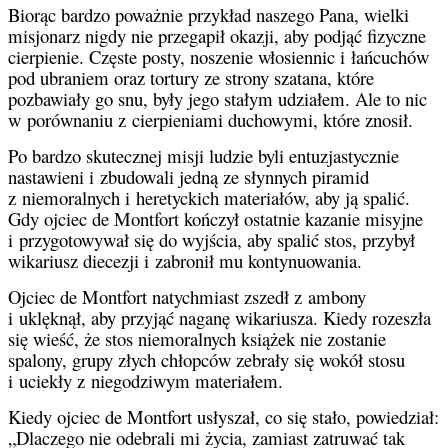
Biorąc bardzo poważnie przykład naszego Pana, wielki
misjonarz nigdy nie przegapił okazji, aby podjąć fizyczne
cierpienie. Częste posty, noszenie włosiennic i łańcuchów
pod ubraniem oraz tortury ze strony szatana, które
pozbawiały go snu, były jego stałym udziałem. Ale to nic
w porównaniu z cierpieniami duchowymi, które znosił.
Po bardzo skutecznej misji ludzie byli entuzjastycznie
nastawieni i zbudowali jedną ze słynnych piramid
z niemoralnych i heretyckich materiałów, aby ją spalić.
Gdy ojciec de Montfort kończył ostatnie kazanie misyjne
i przygotowywał się do wyjścia, aby spalić stos, przybył
wikariusz diecezji i zabronił mu kontynuowania.
Ojciec de Montfort natychmiast zszedł z ambony
i uklęknął, aby przyjąć naganę wikariusza. Kiedy rozeszła
się wieść, że stos niemoralnych książek nie zostanie
spalony, grupy złych chłopców zebrały się wokół stosu
i uciekły z niegodziwym materiałem.
Kiedy ojciec de Montfort usłyszał, co się stało, powiedział:
„Dlaczego nie odebrali mi życia, zamiast zatruwać tak