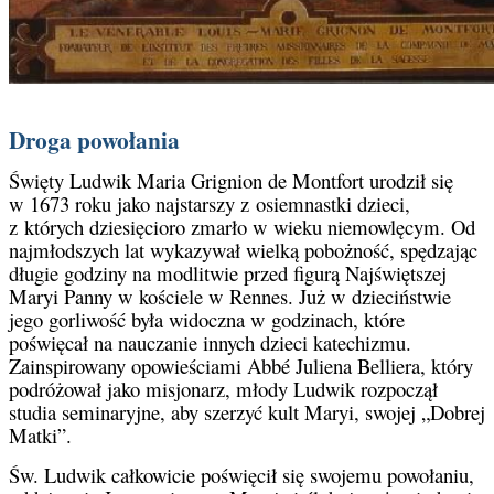
Droga powołania
Święty Ludwik Maria Grignion de Montfort urodził się
w 1673 roku jako najstarszy z osiemnastki dzieci,
z których dziesięcioro zmarło w wieku niemowlęcym. Od
najmłodszych lat wykazywał wielką pobożność, spędzając
długie godziny na modlitwie przed figurą Najświętszej
Maryi Panny w kościele w Rennes. Już w dzieciństwie
jego gorliwość była widoczna w godzinach, które
poświęcał na nauczanie innych dzieci katechizmu.
Zainspirowany opowieściami Abbé Juliena Belliera, który
podróżował jako misjonarz, młody Ludwik rozpoczął
studia seminaryjne, aby szerzyć kult Maryi, swojej „Dobrej
Matki”.
Św. Ludwik całkowicie poświęcił się swojemu powołaniu,