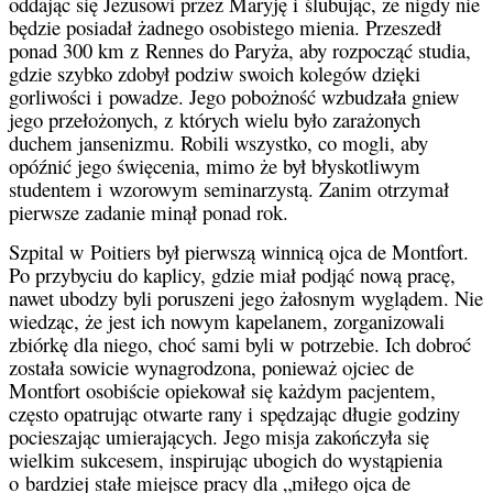
oddając się Jezusowi przez Maryję i ślubując, że nigdy nie
będzie posiadał żadnego osobistego mienia. Przeszedł
ponad 300 km z Rennes do Paryża, aby rozpocząć studia,
gdzie szybko zdobył podziw swoich kolegów dzięki
gorliwości i powadze. Jego pobożność wzbudzała gniew
jego przełożonych, z których wielu było zarażonych
duchem jansenizmu. Robili wszystko, co mogli, aby
opóźnić jego święcenia, mimo że był błyskotliwym
studentem i wzorowym seminarzystą. Zanim otrzymał
pierwsze zadanie minął ponad rok.
Szpital w Poitiers był pierwszą winnicą ojca de Montfort.
Po przybyciu do kaplicy, gdzie miał podjąć nową pracę,
nawet ubodzy byli poruszeni jego żałosnym wyglądem. Nie
wiedząc, że jest ich nowym kapelanem, zorganizowali
zbiórkę dla niego, choć sami byli w potrzebie. Ich dobroć
została sowicie wynagrodzona, ponieważ ojciec de
Montfort osobiście opiekował się każdym pacjentem,
często opatrując otwarte rany i spędzając długie godziny
pocieszając umierających. Jego misja zakończyła się
wielkim sukcesem, inspirując ubogich do wystąpienia
o bardziej stałe miejsce pracy dla „miłego ojca de