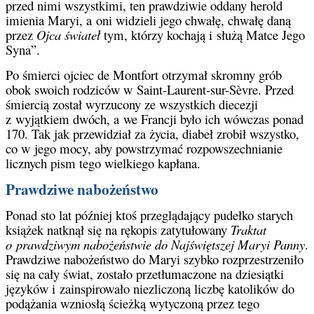
przed nimi wszystkimi, ten prawdziwie oddany herold
imienia Maryi, a oni widzieli jego chwałę, chwałę daną
przez
Ojca świateł
tym, którzy kochają i służą Matce Jego
Syna”.
Po śmierci ojciec de Montfort otrzymał skromny grób
obok swoich rodziców w Saint-Laurent-sur-Sèvre. Przed
śmiercią został wyrzucony ze wszystkich diecezji
z wyjątkiem dwóch, a we Francji było ich wówczas ponad
170. Tak jak przewidział za życia, diabeł zrobił wszystko,
co w jego mocy, aby powstrzymać rozpowszechnianie
licznych pism tego wielkiego kapłana.
Prawdziwe nabożeństwo
Ponad sto lat później ktoś przeglądający pudełko starych
książek natknął się na rękopis zatytułowany
Traktat
o prawdziwym nabożeństwie do Najświętszej Maryi Panny
.
Prawdziwe nabożeństwo do Maryi szybko rozprzestrzeniło
się na cały świat, zostało przetłumaczone na dziesiątki
języków i zainspirowało niezliczoną liczbę katolików do
podążania wzniosłą ścieżką wytyczoną przez tego