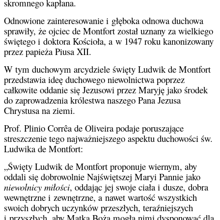
skromnego kapłana.
Odnowione zainteresowanie i głęboka odnowa duchowa
sprawiły, że ojciec de Montfort został uznany za wielkiego
świętego i doktora Kościoła, a w 1947 roku kanonizowany
przez papieża Piusa XII.
W tym duchowym arcydziele święty Ludwik de Montfort
przedstawia ideę duchowego niewolnictwa poprzez
całkowite oddanie się Jezusowi przez Maryję jako środek
do zaprowadzenia królestwa naszego Pana Jezusa
Chrystusa na ziemi.
Prof. Plinio Corrêa de Oliveira podaje poruszające
streszczenie tego najważniejszego aspektu duchowości św.
Ludwika de Montfort:
„Święty Ludwik de Montfort proponuje wiernym, aby
oddali się dobrowolnie Najświętszej Maryi Pannie jako
niewolnicy miłości
, oddając jej swoje ciała i dusze, dobra
wewnętrzne i zewnętrzne, a nawet wartość wszystkich
swoich dobrych uczynków przeszłych, teraźniejszych
i przyszłych, aby Matka Boża mogła nimi dysponować dla