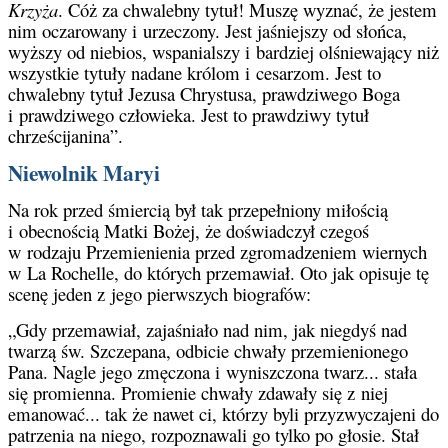
Krzyża
. Cóż za chwalebny tytuł! Muszę wyznać, że jestem
nim oczarowany i urzeczony. Jest jaśniejszy od słońca,
wyższy od niebios, wspanialszy i bardziej olśniewający niż
wszystkie tytuły nadane królom i cesarzom. Jest to
chwalebny tytuł Jezusa Chrystusa, prawdziwego Boga
i prawdziwego człowieka. Jest to prawdziwy tytuł
chrześcijanina”.
Niewolnik Maryi
Na rok przed śmiercią był tak przepełniony miłością
i obecnością Matki Bożej, że doświadczył czegoś
w rodzaju Przemienienia przed zgromadzeniem wiernych
w La Rochelle, do których przemawiał. Oto jak opisuje tę
scenę jeden z jego pierwszych biografów:
„Gdy przemawiał, zajaśniało nad nim, jak niegdyś nad
twarzą św. Szczepana, odbicie chwały przemienionego
Pana. Nagle jego zmęczona i wyniszczona twarz... stała
się promienna. Promienie chwały zdawały się z niej
emanować... tak że nawet ci, którzy byli przyzwyczajeni do
patrzenia na niego, rozpoznawali go tylko po głosie. Stał