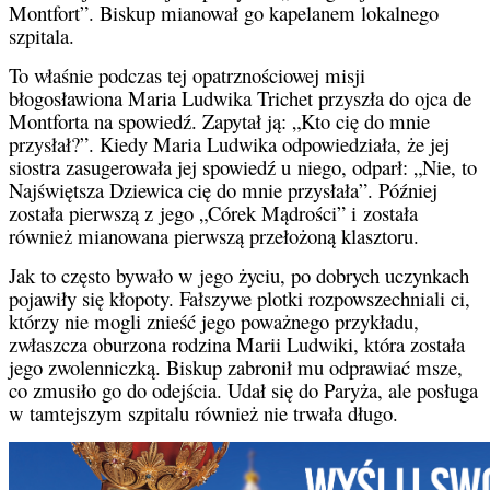
Montfort”. Biskup mianował go kapelanem lokalnego
szpitala.
To właśnie podczas tej opatrznościowej misji
błogosławiona Maria Ludwika Trichet przyszła do ojca de
Montforta na spowiedź. Zapytał ją: „Kto cię do mnie
przysłał?”. Kiedy Maria Ludwika odpowiedziała, że jej
siostra zasugerowała jej spowiedź u niego, odparł: „Nie, to
Najświętsza Dziewica cię do mnie przysłała”. Później
została pierwszą z jego „Córek Mądrości” i została
również mianowana pierwszą przełożoną klasztoru.
Jak to często bywało w jego życiu, po dobrych uczynkach
pojawiły się kłopoty. Fałszywe plotki rozpowszechniali ci,
którzy nie mogli znieść jego poważnego przykładu,
zwłaszcza oburzona rodzina Marii Ludwiki, która została
jego zwolenniczką. Biskup zabronił mu odprawiać msze,
co zmusiło go do odejścia. Udał się do Paryża, ale posługa
w tamtejszym szpitalu również nie trwała długo.