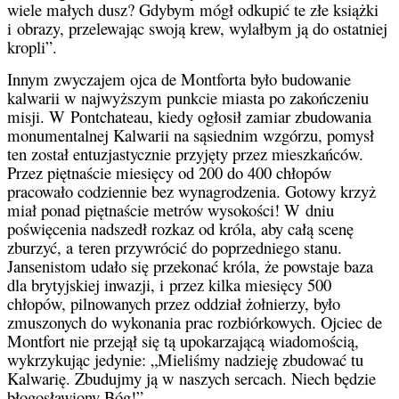
wiele małych dusz? Gdybym mógł odkupić te złe książki
i obrazy, przelewając swoją krew, wylałbym ją do ostatniej
kropli”.
Innym zwyczajem ojca de Montforta było budowanie
kalwarii w najwyższym punkcie miasta po zakończeniu
misji. W Pontchateau, kiedy ogłosił zamiar zbudowania
monumentalnej Kalwarii na sąsiednim wzgórzu, pomysł
ten został entuzjastycznie przyjęty przez mieszkańców.
Przez piętnaście miesięcy od 200 do 400 chłopów
pracowało codziennie bez wynagrodzenia. Gotowy krzyż
miał ponad piętnaście metrów wysokości! W dniu
poświęcenia nadszedł rozkaz od króla, aby całą scenę
zburzyć, a teren przywrócić do poprzedniego stanu.
Jansenistom udało się przekonać króla, że powstaje baza
dla brytyjskiej inwazji, i przez kilka miesięcy 500
chłopów, pilnowanych przez oddział żołnierzy, było
zmuszonych do wykonania prac rozbiórkowych. Ojciec de
Montfort nie przejął się tą upokarzającą wiadomością,
wykrzykując jedynie: „Mieliśmy nadzieję zbudować tu
Kalwarię. Zbudujmy ją w naszych sercach. Niech będzie
błogosławiony Bóg!”.