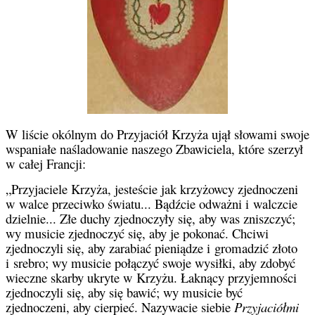
W liście okólnym do Przyjaciół Krzyża ujął słowami swoje
wspaniałe naśladowanie naszego Zbawiciela, które szerzył
w całej Francji:
„Przyjaciele Krzyża, jesteście jak krzyżowcy zjednoczeni
w walce przeciwko światu... Bądźcie odważni i walczcie
dzielnie... Złe duchy zjednoczyły się, aby was zniszczyć;
wy musicie zjednoczyć się, aby je pokonać. Chciwi
zjednoczyli się, aby zarabiać pieniądze i gromadzić złoto
i srebro; wy musicie połączyć swoje wysiłki, aby zdobyć
wieczne skarby ukryte w Krzyżu. Łaknący przyjemności
zjednoczyli się, aby się bawić; wy musicie być
zjednoczeni, aby cierpieć. Nazywacie siebie
Przyjaciółmi