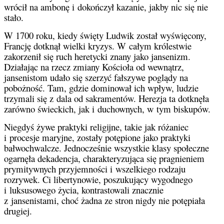
wrócił na ambonę i dokończył kazanie, jakby nic się nie
stało.
W 1700 roku, kiedy święty Ludwik został wyświęcony,
Francję dotknął wielki kryzys. W całym królestwie
zakorzenił się ruch heretycki znany jako jansenizm.
Działając na rzecz zmiany Kościoła od wewnątrz,
jansenistom udało się szerzyć fałszywe poglądy na
pobożność. Tam, gdzie dominował ich wpływ, ludzie
trzymali się z dala od sakramentów. Herezja ta dotknęła
zarówno świeckich, jak i duchownych, w tym biskupów.
Niegdyś żywe praktyki religijne, takie jak różaniec
i procesje maryjne, zostały potępione jako praktyki
bałwochwalcze. Jednocześnie wszystkie klasy społeczne
ogarnęła dekadencja, charakteryzująca się pragnieniem
prymitywnych przyjemności i wszelkiego rodzaju
rozrywek. Ci libertynowie, poszukujący wygodnego
i luksusowego życia, kontrastowali znacznie
z jansenistami, choć żadna ze stron nigdy nie potępiała
drugiej.