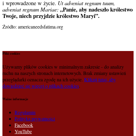
i wprowadzone w życie.
Ut adveniat regnum tuum,
„Panie, aby nadeszło królestwo
adveniat regnum Mariae:
Twoje, niech przyjdzie królestwo Maryi”.
Źródło: americaneedsfatima.org
Pliki cookies
Używamy plików cookies w minimalnym zakresie - do analizy
ruchu na naszych stronach internetowych. Brak zmiany ustawień
przeglądarki oznacza zgodę na ich użycie.
Kliknij tutaj, aby
dowiedzieć się więcej o plikach cookies
.
Ważne informacje
Regulamin
Polityka prywatności
Facebook
YouTube