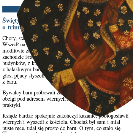
Ben Broussard | 28/04/2025
Święty Ludwik de Montfort i nasza walka
o triumf Maryi
Chory, stary kapłan przybył do Roussay, aby głosić misję.
Wszedł na ambonę w kościele parafialnym i po krótkiej
modlitwie zaczął przemawiać. To małe miasteczko na
zachodzie Francji składało się z kilku zrujnowanych
budynków, z których najbardziej rzucał się w oczy kościół
z hałaśliwym barem tuż obok. Gdy kaznodzieja podniósł
głos, pijacy słyszeli kazanie, a parafianie hałas dochodzący
z baru.
Bywalcy baru próbowali zakłócić kazanie, wykrzykując
obelgi pod adresem wiernych i wyśmiewając ich za ich
praktyki.
Ksiądz bardzo spokojnie zakończył kazanie, pobłogosławił
wiernych i wyszedł z kościoła. Chociaż był sam i miał
puste ręce, udał się prosto do baru. O tym, co stało się