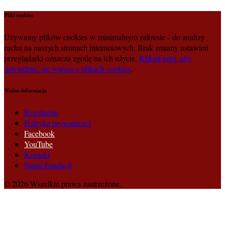
Pliki cookies
Używamy plików cookies w minimalnym zakresie - do analizy
ruchu na naszych stronach internetowych. Brak zmiany ustawień
przeglądarki oznacza zgodę na ich użycie.
Kliknij tutaj, aby
dowiedzieć się więcej o plikach cookies
.
Ważne informacje
Regulamin
Polityka prywatności
Facebook
YouTube
Kontakt
Statut Fundacji
© 2026 Wszelkie prawa zastrzeżone.