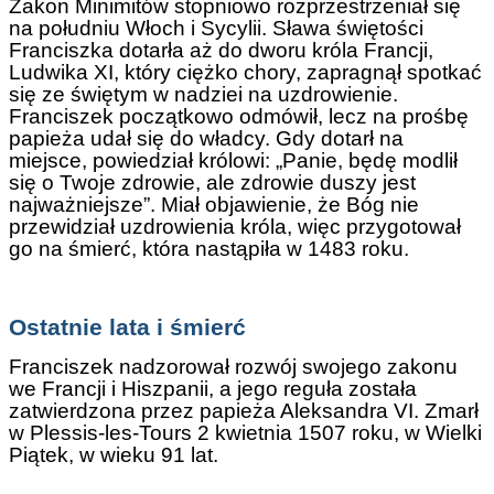
Zakon Minimitów stopniowo rozprzestrzeniał się
na południu Włoch i Sycylii. Sława świętości
Franciszka dotarła aż do dworu króla Francji,
Ludwika XI, który ciężko chory, zapragnął spotkać
się ze świętym w nadziei na uzdrowienie.
Franciszek początkowo odmówił, lecz na prośbę
papieża udał się do władcy. Gdy dotarł na
miejsce, powiedział królowi: „Panie, będę modlił
się o Twoje zdrowie, ale zdrowie duszy jest
najważniejsze”. Miał objawienie, że Bóg nie
przewidział uzdrowienia króla, więc przygotował
go na śmierć, która nastąpiła w 1483 roku.
Ostatnie lata i śmierć
Franciszek nadzorował rozwój swojego zakonu
we Francji i Hiszpanii, a jego reguła została
zatwierdzona przez papieża Aleksandra VI. Zmarł
w Plessis-les-Tours 2 kwietnia 1507 roku, w Wielki
Piątek, w wieku 91 lat.