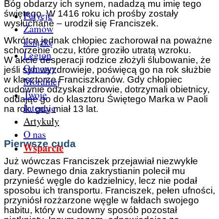
Bóg obdarzy ich synem, nadadzą mu imię tego
świętego. W 1416 roku ich prośby zostały
Petycje
wysłuchane – urodził się Franciszek.
Zamów
książkę
Wkrótce jednak chłopiec zachorował na poważne
schorzenie oczu, które groziło utratą wzroku.
Legion
W akcie desperacji rodzice złożyli ślubowanie, że
Odnowy
jeśli syn wyzdrowieje, poświęcą go na rok służbie
w klasztorze Franciszkanów. Gdy chłopiec
Moralnej
cudownie odzyskał zdrowie, dotrzymali obietnicy,
Twoje
oddając go do klasztoru Świętego Marka w Paoli
Intencje
na rok, gdy miał 13 lat.
Artykuły
O nas
Pierwsze cuda
Wsparcie
Już wówczas Franciszek przejawiał niezwykłe
dary. Pewnego dnia zakrystianin polecił mu
przynieść węgle do kadzielnicy, lecz nie podał
sposobu ich transportu. Franciszek, pełen ufności,
przyniósł rozżarzone węgle w fałdach swojego
habitu, który w cudowny sposób pozostał