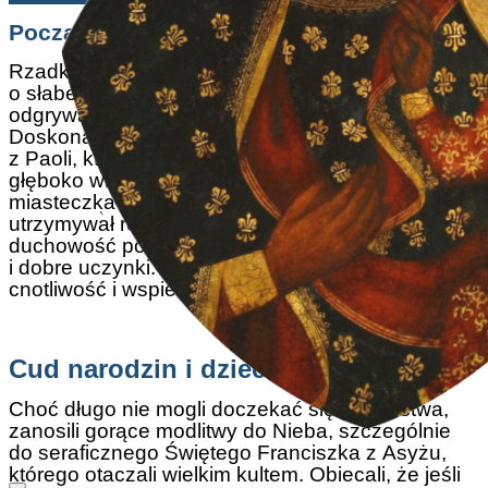
Początki i pobożne wychowanie
Rzadko zdarza się, by święty wyrósł w domu
o słabej wierze, gdyż to właśnie przykład rodziców
odgrywa kluczową rolę w kształtowaniu dzieci.
Doskonale widać to w życiu Świętego Franciszka
z Paoli, którego rodzice byli skromnymi, lecz
głęboko wierzącymi rolnikami z niewielkiego
miasteczka Paola w Kalabrii. Jego ojciec, Jakub,
utrzymywał rodzinę z pracy na roli i pielęgnował
duchowość poprzez modlitwę, post, pokutę
i dobre uczynki. Matka, Wienna, podzielała jego
cnotliwość i wspierała go w praktykach religijnych.
Cud narodzin i dzieciństwo
Choć długo nie mogli doczekać się potomstwa,
zanosili gorące modlitwy do Nieba, szczególnie
do seraficznego Świętego Franciszka z Asyżu,
którego otaczali wielkim kultem. Obiecali, że jeśli