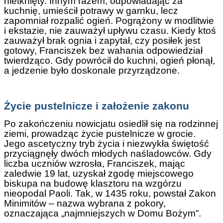
nietknięty. Innym razem, odpowiadając za
kuchnię, umieścił potrawy w garnku, lecz
zapomniał rozpalić ogień. Pogrążony w modlitwie
i ekstazie, nie zauważył upływu czasu. Kiedy ktoś
zauważył brak ognia i zapytał, czy posiłek jest
gotowy, Franciszek bez wahania odpowiedział
twierdząco. Gdy powrócił do kuchni, ogień płonął,
a jedzenie było doskonale przyrządzone.
Życie pustelnicze i założenie zakonu
Po zakończeniu nowicjatu osiedlił się na rodzinnej
ziemi, prowadząc życie pustelnicze w grocie.
Jego ascetyczny tryb życia i niezwykła świętość
przyciągnęły dwóch młodych naśladowców. Gdy
liczba uczniów wzrosła, Franciszek, mając
zaledwie 19 lat, uzyskał zgodę miejscowego
biskupa na budowę klasztoru na wzgórzu
nieopodal Paoli. Tak, w 1435 roku, powstał Zakon
Minimitów – nazwa wybrana z pokory,
oznaczająca „najmniejszych w Domu Bożym”.