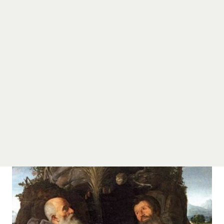
e od Memfis w Egipcie. Zamożni rodzice Antoniego zmarli
i znacznego majątku.
sem, po zapewnieniu siostrze wsparcia i wychowania, rozdał
 podłodze, jedząc chleb i pijąc wodę. Diabeł dopuszczał się 
przyjaciele. Antoni wyszedł zwycięsko ze wszystkich tych pró
się ze swojej samotni w pobliżu rodzinnej wioski do miejsca 
rzadko widując ludzi, z wyjątkiem jednego, który co jakiś cza
m, że spędzał czas nie tylko na modlitwie i medytacji, ale t