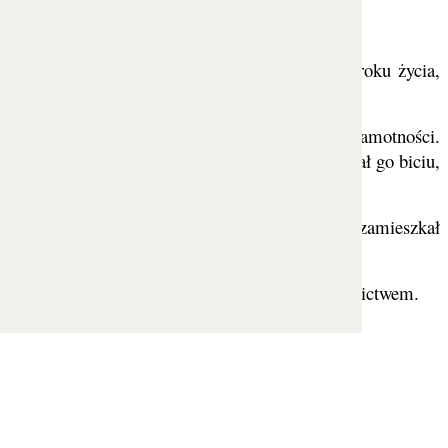
 przed ukończeniem przez niego dwudziestego roku życia,
 swój majątek ubogim i wycofał się do życia w samotności.
poważnych ataków wobec niego. Pewnego razu poddał go biciu,
b.
po drugiej stronie wschodniej odnogi Nilu, gdzie zamieszkał
s przynosił mu chleb.
akże na robieniu mat. Zajmował się również ogrodnictwem.