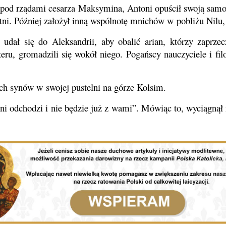
e pod rządami cesarza Maksymina, Antoni opuścił swoją sam
tni. Później założył inną wspólnotę mnichów w pobliżu Nilu, 
udał się do Aleksandrii, aby obalić arian, którzy zaprzec
eru, gromadzili się wokół niego. Pogańscy nauczyciele i fil
h synów w swojej pustelni na górze Kolsim.
oni odchodzi i nie będzie już z wami”. Mówiąc to, wyciągnął 