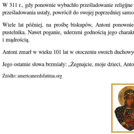
W 311 r., gdy ponownie wybuchło prześladowanie religijn
prześladowania ustały, powrócił do swojej poprzedniej samo
Wiele lat później, na prośbę biskupów, Antoni ponownie 
pustelnika. Nawet poganie, uderzeni godnością jego charakt
i mądrością.
Antoni zmarł w wieku 101 lat w otoczeniu swoich duchowyc
Jego ostatnie słowa brzmiały: „Żegnajcie, moje dzieci, Ant
Źródło: americaneedsfatima.org