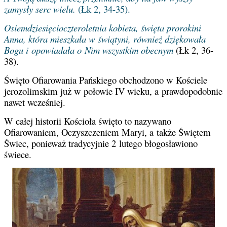
zamysły serc wielu.
(Łk 2, 34-35).
Osiemdziesięcioczteroletnia kobieta, święta prorokini
Anna, która mieszkała w świątyni, również dziękowała
Bogu i opowiadała o Nim wszystkim obecnym
(Łk 2, 36-
38).
Święto Ofiarowania Pańskiego obchodzono w Kościele
jerozolimskim już w połowie IV wieku, a prawdopodobnie
nawet wcześniej.
W całej historii Kościoła święto to nazywano
Ofiarowaniem, Oczyszczeniem Maryi, a także Świętem
Świec, ponieważ tradycyjnie 2 lutego błogosławiono
świece.