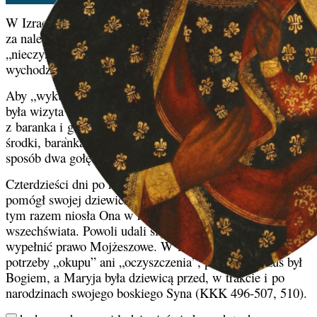
W Izraelu prawo Mojżesza uznawało pierworodnego syna
za należącego do Boga. To samo prawo uznawało matkę za
„nieczystą” po porodzie. Przez czterdzieści dni nie mogła
wychodzić z domu ani dotykać niczego świętego.
Aby „wykupić” dziecko i „oczyścić” matkę, konieczna
była wizyta w świątyni, podczas której składano ofiarę
z baranka i gołębia. Jeśli rodzina miała ograniczone
środki, baranka można było zamienić na gołębia. W ten
sposób dwa gołębie wystarczały, aby wypełnić nakaz.
Czterdzieści dni po narodzinach Jezusa św. Józef ponownie
pomógł swojej dziewiczej Żonie wsiąść na osła, tyle że
tym razem niosła Ona w ramionach Stwórcę
wszechświata. Powoli udali się do Jerozolimy, aby
wypełnić prawo Mojżeszowe. W ich przypadku nie było
potrzeby „okupu” ani „oczyszczenia”, ponieważ Jezus był
Bogiem, a Maryja była dziewicą przed, w trakcie i po
narodzinach swojego boskiego Syna (KKK 496-507, 510).