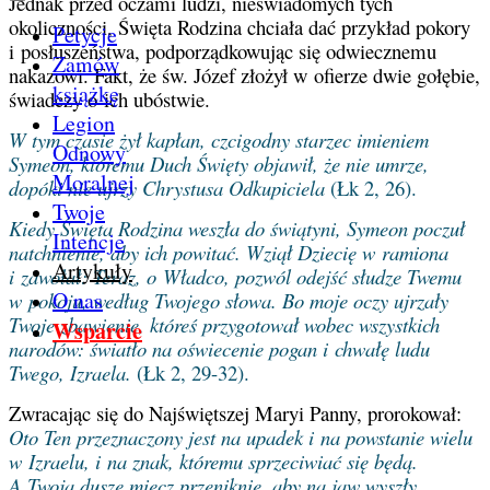
Jednak przed oczami ludzi, nieświadomych tych
okoliczności, Święta Rodzina chciała dać przykład pokory
Petycje
i posłuszeństwa, podporządkowując się odwiecznemu
Zamów
nakazowi. Fakt, że św. Józef złożył w ofierze dwie gołębie,
książkę
świadczy o ich ubóstwie.
Legion
W tym czasie żył kapłan, czcigodny starzec imieniem
Odnowy
Symeon, któremu Duch Święty objawił, że nie umrze,
Moralnej
dopóki nie ujrzy Chrystusa Odkupiciela
(Łk 2, 26).
Twoje
Kiedy Święta Rodzina weszła do świątyni, Symeon poczuł
Intencje
natchnienie, aby ich powitać. Wziął Dziecię w ramiona
Artykuły
i zawołał: Teraz, o Władco, pozwól odejść słudze Twemu
O nas
w pokoju, według Twojego słowa. Bo moje oczy ujrzały
Twoje zbawienie, któreś przygotował wobec wszystkich
Wsparcie
narodów: światło na oświecenie pogan i chwałę ludu
Twego, Izraela.
(Łk 2, 29-32).
Zwracając się do Najświętszej Maryi Panny, prorokował:
Oto Ten przeznaczony jest na upadek i na powstanie wielu
w Izraelu, i na znak, któremu sprzeciwiać się będą.
A Twoją duszę miecz przeniknie, aby na jaw wyszły