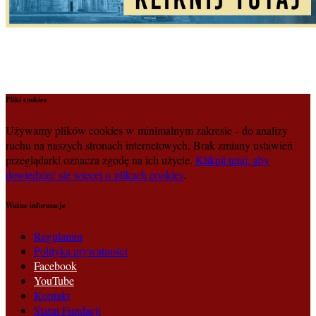
Pliki cookies
Używamy plików cookies w minimalnym zakresie - do analizy
ruchu na naszych stronach internetowych. Brak zmiany ustawień
przeglądarki oznacza zgodę na ich użycie.
Kliknij tutaj, aby
dowiedzieć się więcej o plikach cookies
.
Ważne informacje
Regulamin
Polityka prywatności
Facebook
YouTube
Kontakt
Statut Fundacji