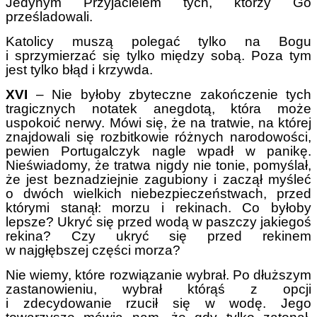
Jedynym Przyjacielem tych, którzy Go
prześladowali.
Katolicy muszą polegać tylko na Bogu
i sprzymierzać się tylko między sobą. Poza tym
jest tylko błąd i krzywda.
XVI
– Nie byłoby zbyteczne zakończenie tych
tragicznych notatek anegdotą, która może
uspokoić nerwy. Mówi się, że na tratwie, na której
znajdowali się rozbitkowie różnych narodowości,
pewien Portugalczyk nagle wpadł w panikę.
Nieświadomy, że tratwa nigdy nie tonie, pomyślał,
że jest beznadziejnie zagubiony i zaczął myśleć
o dwóch wielkich niebezpieczeństwach, przed
którymi stanął: morzu i rekinach. Co byłoby
lepsze? Ukryć się przed wodą w paszczy jakiegoś
rekina? Czy ukryć się przed rekinem
w najgłębszej części morza?
Nie wiemy, które rozwiązanie wybrał. Po dłuższym
zastanowieniu, wybrał którąś z opcji
i zdecydowanie rzucił się w wodę. Jego