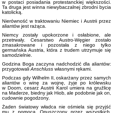
w postaci posiadania protestanckiej większości.
Ta druga jest winna niewybaczalnej zbrodni bycia
katolicką.
Nierówność w traktowaniu Niemiec i Austrii przez
aliantów jest rażąca.
Niemcy zostały upokorzone i osłabione, ale
przetrwały. Cesarstwo Austro-Węgier zostało
zmasakrowane i pozostała z niego tylko
germańska Austria, która z trudem utrzymuje się
samodzielnie.
Godzina Boga zaczyna nadchodzić dla aliantów:
przygotowali
Anschluss
własnymi rękami.
Podczas gdy Wilhelm II, oskarżany przez samych
aliantów o winę za wojnę, żyje po królewsku
w Doorn, cesarz Austrii Karol umiera na gruźlicę
na Maderze, biedny jak Hiob, ale podobnie jak on,
cudownie pogodzony.
Żaden światowy władca nie ośmiela się przyjść
mu z pomocą. Opuszczony przez wszystkich,