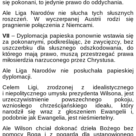
się pokonani, to jedynie prawo do oddychania.
Ale Liga Narodów nie słucha tych słusznych
roszczeń. W wyczerpanej Austrii rodzi się
pragnienie połączenia z Niemcami.
VII
– Dyplomacja papieska ponownie wstawia się
za pokonanymi, podkreślając, że zwycięzcy, bez
uszczerbku dla słusznego odszkodowania, do
którego mają prawo, muszą przestrzegać prawa
miłosierdzia narzuconego przez Chrystusa.
Ale Liga Narodów nie posłuchała papieskiej
dyplomacji.
Celem Ligi, zrodzonej z idealistycznego
i niepolitycznego umysłu prezydenta Wilsona, jest
urzeczywistnienie powszechnego pokoju,
wzniosłego chrześcijańskiego ideału, który
narodził się wraz z głoszeniem Ewangelii i,
podobnie jak Ewangelia, jest nieśmiertelny.
Ale Wilson chciał dokonać dzieła Bożego bez
pomocy Boga i z pogardą dla ustanowionego