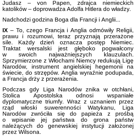
Judasz – von Papen, zdrajca niemieckich
katolików – doprowadza Adolfa Hitlera do władzy.
Nadchodzi godzina Boga dla Francji i Anglii...
IX
– To, czego Francja i Anglia odmówiły Religii,
prawu i rozumowi, teraz przyznają przerażone
sile. Każdy dzień oznacza postęp Niemiec.
Traktat wersalski jest głęboko pogwałcony
w swoich najważniejszych klauzulach.
Sprzymierzone z Włochami Niemcy redukują Ligę
Narodów, instrument angielskiej hegemonii na
świecie, do strzępów. Anglia wyraźnie podupada,
a Francja drży z przerażenia.
Podczas gdy Liga Narodów znika w otchłani,
Stolica Apostolska odnosi wspaniałe
dyplomatyczne triumfy. Wraz z uznaniem przez
rząd włoski suwerenności Watykanu, Liga
Narodów zwróciła się do papieża z prośbą
o wpisanie jej państwa do grona państw
należących do genewskiej instytucji założonej
przez Wilsona.