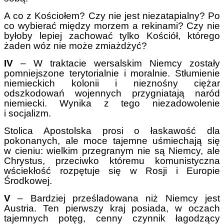
A co z Kościołem? Czy nie jest niezatapialny? Po
co wybierać między morzem a rekinami? Czy nie
byłoby lepiej zachować tylko Kościół, którego
żaden wóz nie może zmiażdżyć?
IV
– W traktacie wersalskim Niemcy zostały
pomniejszone terytorialnie i moralnie. Stłumienie
niemieckich kolonii i nieznośny ciężar
odszkodowań wojennych przygniatają naród
niemiecki. Wynika z tego niezadowolenie
i socjalizm.
Stolica Apostolska prosi o łaskawość dla
pokonanych, ale moce tajemne uśmiechają się
w cieniu: wielkim przegranym nie są Niemcy, ale
Chrystus, przeciwko któremu komunistyczna
wściekłość rozpętuje się w Rosji i Europie
Środkowej.
V
– Bardziej prześladowana niż Niemcy jest
Austria. Ten pierwszy kraj posiada, w oczach
tajemnych potęg, cenny czynnik łagodzący