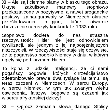
XI
– Ale są i ciemne plamy w blasku tego obrazu.
Ukryte zakulisowe manewry, stopniowo
przekształcone w pozytywne, a nawet aroganckie
postawy, zainaugurowały w Niemczech okrutne
prześladowania religijne, które otwarcie
i bezczelnie naruszyły konkordat z 1933 roku.
Stopniowo dociera do nas straszna
rzeczywistość: Hitler nie jest odnowicielem
cywilizacji, ale jednym z jej najpotężniejszych
niszczycieli. W rzeczywistości staje się oczywiste,
że to pogaństwo podbiło Niemcy w dniu, w którym
ugięły się pod jarzmem Hitlera.
To kpina z ludzkiej inteligencji, że ci sami
pogańscy bogowie, których chrześcijaństwo
zdetronizowało prawie dwa tysiące lat temu, są
teraz czczeni w Niemczech. W sercu Europy,
w sercu Niemiec, w tym tak zwanym wieku
oświecenia, fałszywi bogowie są czczeni jak
w sercu afrykańskiej dziczy!
XII
– Oprócz złamania słowa danego Stolicy