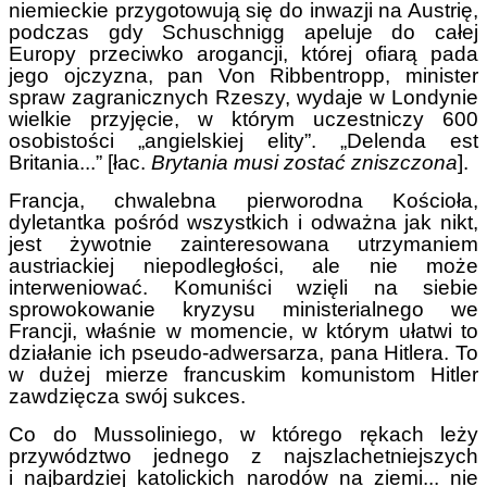
niemieckie przygotowują się do inwazji na Austrię,
podczas gdy Schuschnigg apeluje do całej
Europy przeciwko arogancji, której ofiarą pada
jego ojczyzna, pan Von Ribbentropp, minister
spraw zagranicznych Rzeszy, wydaje w Londynie
wielkie przyjęcie, w którym uczestniczy 600
osobistości „angielskiej elity”. „Delenda est
Britania...” [łac.
Brytania musi zostać zniszczona
].
Francja, chwalebna pierworodna Kościoła,
dyletantka pośród wszystkich i odważna jak nikt,
jest żywotnie zainteresowana utrzymaniem
austriackiej niepodległości, ale nie może
interweniować. Komuniści wzięli na siebie
sprowokowanie kryzysu ministerialnego we
Francji, właśnie w momencie, w którym ułatwi to
działanie ich pseudo-adwersarza, pana Hitlera. To
w dużej mierze francuskim komunistom Hitler
zawdzięcza swój sukces.
Co do Mussoliniego, w którego rękach leży
przywództwo jednego z najszlachetniejszych
i najbardziej katolickich narodów na ziemi... nie