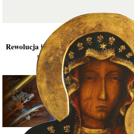
Rewolucja i Kontrrewolucja – książka,
która otwiera oczy