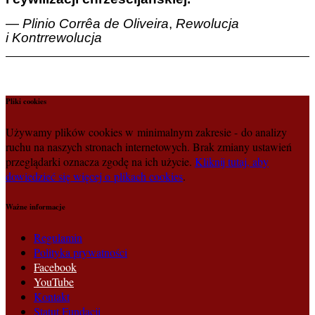
—
Plinio Corrêa de Oliveira
,
Rewolucja
i Kontrrewolucja
Pliki cookies
Używamy plików cookies w minimalnym zakresie - do analizy
ruchu na naszych stronach internetowych. Brak zmiany ustawień
przeglądarki oznacza zgodę na ich użycie.
Kliknij tutaj, aby
dowiedzieć się więcej o plikach cookies
.
Ważne informacje
Regulamin
Polityka prywatności
Facebook
YouTube
Kontakt
Statut Fundacji