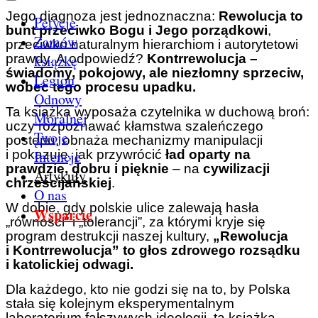
Jego diagnoza jest jednoznaczna:
Rewolucja to
Petycje
bunt przeciwko Bogu i Jego porządkowi
,
Zamów
przeciwko naturalnym hierarchiom i autorytetowi
książkę
prawdy. A odpowiedź?
Kontrrewolucja –
świadomy, pokojowy, ale niezłomny sprzeciw,
Legion
wobec tego procesu upadku.
Odnowy
Ta książka wyposaża czytelnika w duchową broń:
Moralnej
uczy rozpoznawać kłamstwa szaleńczego
Twoje
postępu, obnaża mechanizmy manipulacji
Intencje
i pokazuje, jak przywrócić
ład oparty na
prawdzie, dobru i pięknie
– na
cywilizacji
Artykuły
chrześcijańskiej
.
O nas
W dobie, gdy polskie ulice zalewają hasła
Wsparcie
„równości” i „tolerancji”, za którymi kryje się
program destrukcji naszej kultury,
„Rewolucja
i Kontrrewolucja” to głos zdrowego rozsądku
i katolickiej odwagi.
Dla każdego, kto nie godzi się na to, by Polska
stała się kolejnym eksperymentalnym
laboratorium fałszywych ideologii, ta książka