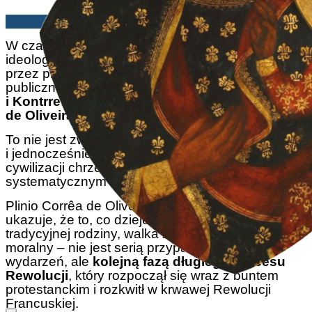
Rafał Topolski | 16/05/2025
W czasach, gdy Polska staje się celem
ideologicznej ofensywy – od ideologii gender,
przez promowanie aborcji, po laicyzację życia
publicznego – książka
„Rewolucja
i Kontrrewolucja”
autorstwa prof.
Plinia Corrêi
de Oliveira
jest lekturą absolutnie konieczną.
To nie jest zwykła książka. To
ostrzeżenie
i jednocześnie
mapa drogowa
, jak bronić naszej
cywilizacji chrześcijańskiej przed jej
systematycznym niszczeniem.
Plinio Corrêa de Oliveira w mistrzowski sposób
ukazuje, że to, co dzieje się dzisiaj – zniszczenie
tradycyjnej rodziny, walka z religią, relatywizm
moralny – nie jest serią przypadkowych
wydarzeń, ale
kolejną fazą długiego procesu
Rewolucji
, który rozpoczął się wraz z buntem
protestanckim i rozkwitł w krwawej Rewolucji
Francuskiej.