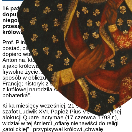
16 października 1793 r. rewolucja francuska
dopuściła się być może swego najbardziej
niegodziwego czynu: po fikcyjnym i z góry
przesądzonym procesie zamordowano
królową Francji, Marię Antoninę.
Prof. Plinio Corrêa de Oliveira, rozważając jej
postać, pisał: „Są dusze, które stają się wielkie
dopiero wtedy, gdy dotknie je nieszczęście. Maria
Antonina, która jako księżniczka była nieudolna,
a jako królowa prowadziła niewybaczalnie
frywolne życie, zmieniła się w zaskakujący
sposób w obliczu wiru krwi i nędzy, który ogarnął
Francję; historyk z szacunkiem potwierdza, że
z królowej narodziła się męczennica, a z lalki –
bohaterka”.
Kilka miesięcy wcześniej, 21 stycznia, szedł na
szafot Ludwik XVI. Papież Pius VI, w pamiętnej
alokucji Quare lacrymae (17 czerwca 1793 r.),
widział w tej śmierci „ofiarę nienawiści do religii
katolickiej” i przypisywał królowi „chwałę