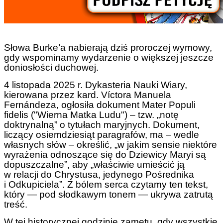
Słowa Burke’a nabierają dziś proroczej wymowy,
gdy wspominamy wydarzenie o większej jeszcze
doniosłości duchowej.
4 listopada 2025 r. Dykasteria Nauki Wiary,
kierowana przez kard. Víctora Manuela
Fernándeza, ogłosiła dokument Mater Populi
fidelis ("Wierna Matka Ludu") – tzw. „notę
doktrynalną” o tytułach maryjnych. Dokument,
liczący osiemdziesiąt paragrafów, ma – wedle
własnych słów – określić, „w jakim sensie niektóre
wyrażenia odnoszące się do Dziewicy Maryi są
dopuszczalne”, aby „właściwie umieścić ją
w relacji do Chrystusa, jedynego Pośrednika
i Odkupiciela”. Z bólem serca czytamy ten tekst,
który — pod słodkawym tonem — ukrywa zatrutą
treść.
W tej historycznej godzinie zamętu, gdy wszystkie