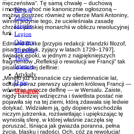
męczeństwa”. Tę samą chwałę – duchową
Petycje
i moralną, choć nie kanonicznie ogłoszoną –
można dostrzec również w ofierze Marii Antoniny,
Zamów
winnej jedynie tego, że ucieleśniała zasadę
książkę
chrześcijańskiej monarchii w obliczu rewolucyjnej
Legion
furii.
Odnowy
Edmund Burke [przypis redakcji: irlandzki filozof,
Moralnej
pisarz i polityk, żyjący w latach 1729–1797],
świadek epoki, w jednym z najpiękniejszych
Twoje
fragmentów „Refleksji o rewolucji we Francji” tak
Intencje
pisał o młodej delfinie:
Artykuły
„Minęło już szesnaście czy siedemnaście lat,
O nas
odkąd po raz pierwszy ujrzałem królową Francji —
Wsparcie
wówczas jeszcze delfinę — w Wersalu. Zaiste,
nigdy bardziej wdzięczna i świetlista postać nie
pojawiła się na tej ziemi, którą zdawała się ledwie
dotykać. Widziałem ją, gdy dopiero wschodziła
niczym jutrzenka, rozświetlając i upiększając tę
wyniosłą sferę, w której właśnie zaczęła się
poruszać, lśniąca jak gwiazda poranna, pełna
życia, blasku i radości. Och, cóż za rewolucja!