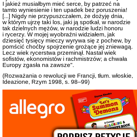
I jakież musiałbym mieć serce, by patrzeć na
tamto wyniesienie i ten upadek bez poruszenia!
[...] Nigdy nie przypuszczałem, że dożyję dnia,
w którym ujrzę taki los, jaki ją spotkał, w narodzie
tak dzielnych mężów, w narodzie ludzi honoru
i rycerzy. W mojej wyobraźni widziałem, jak
dziesięć tysięcy mieczy wyrywa się z pochew, by
pomścić choćby spojrzenie grożące jej zniewagą.
Lecz wiek rycerstwa przeminął. Nastał wiek
sofistów, ekonomistów i rachmistrzów; a chwała
Europy zgasła na zawsze".
(Rozważania o rewolucji we Francji, tłum. włoskie,
Ideazione, Rzym 1998, s. 98–99)