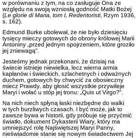
w porównaniu z tym, na co zasługuje Ona ze
względu na swoją wzniosłą godność Matki Bożej
(
Le glorie di Maria, tom I, Redentoristi
, Rzym 1936,
s. 162).
Edmund Burke ubolewał, że nie było dziesięciu
tysięcy mieczy gotowych do obrony królowej Marii
Antoniny „przed jednym spojrzeniem, które groziło
jej zniewagą”.
Jesteśmy jednak przekonani, że dzisiaj na
świecie istnieje niewielka, lecz wierna armia
kapłanów i świeckich, szlachetnych i odważnych
duchem, gotowych by chwycić za obosieczny
miecz Prawdy, aby głosić wszystkie przywileje
Maryi i wołać u stóp jej tronu: „Quis ut Virgo?”.
Na nich niech spłyną łaski niezbędne do walki
w tych burzliwych czasach. I być może, jak to
zawsze bywa w historii, gdy próbuje się przyćmić
światło, dokument Dykasterii Wiary, który ma
umniejszyć rolę Najświętszej Maryi Panny,
nieświadomie stanie się nowym świadectwem Jej