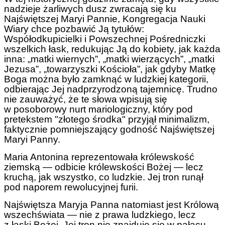
nadzieje żarliwych dusz zwracają się ku
Najświętszej Maryi Pannie, Kongregacja Nauki
Wiary chce pozbawić Ją tytułów:
Współodkupicielki i Powszechnej Pośredniczki
wszelkich łask, redukując Ją do kobiety, jak każda
inna: „matki wiernych”, „matki wierzących”, „matki
Jezusa”, „towarzyszki Kościoła”, jak gdyby Matkę
Boga można było zamknąć w ludzkiej kategorii,
odbierając Jej nadprzyrodzoną tajemnicę. Trudno
nie zauważyć, że te słowa wpisują się
w posoborowy nurt mariologiczny, który pod
pretekstem "złotego środka" przyjął minimalizm,
faktycznie pomniejszający godność Najświętszej
Maryi Panny.
Maria Antonina reprezentowała królewskość
ziemską — odbicie królewskości Bożej — lecz
kruchą, jak wszystko, co ludzkie. Jej tron runął
pod naporem rewolucyjnej furii.
Najświętsza Maryja Panna natomiast jest Królową
wszechświata — nie z prawa ludzkiego, lecz
z łaski Bożej. Jej tron nie znajduje się w pałacu,