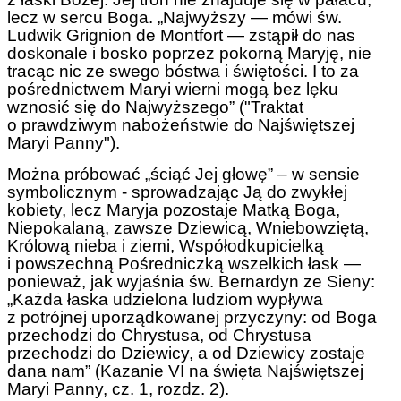
lecz w sercu Boga. „Najwyższy — mówi św.
Ludwik Grignion de Montfort — zstąpił do nas
doskonale i bosko poprzez pokorną Maryję, nie
tracąc nic ze swego bóstwa i świętości. I to za
pośrednictwem Maryi wierni mogą bez lęku
wznosić się do Najwyższego” ("Traktat
o prawdziwym nabożeństwie do Najświętszej
Maryi Panny").
Można próbować „ściąć Jej głowę” – w sensie
symbolicznym - sprowadzając Ją do zwykłej
kobiety, lecz Maryja pozostaje Matką Boga,
Niepokalaną, zawsze Dziewicą, Wniebowziętą,
Królową nieba i ziemi, Współodkupicielką
i powszechną Pośredniczką wszelkich łask —
ponieważ, jak wyjaśnia św. Bernardyn ze Sieny:
„Każda łaska udzielona ludziom wypływa
z potrójnej uporządkowanej przyczyny: od Boga
przechodzi do Chrystusa, od Chrystusa
przechodzi do Dziewicy, a od Dziewicy zostaje
dana nam” (Kazanie VI na święta Najświętszej
Maryi Panny, cz. 1, rozdz. 2).