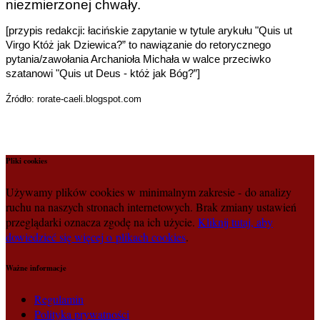
niezmierzonej chwały.
[przypis redakcji: łacińskie zapytanie w tytule arykułu "Quis ut
Virgo Któż jak Dziewica?” to nawiązanie do retorycznego
pytania/zawołania Archanioła Michała w walce przeciwko
szatanowi "Quis ut Deus - któż jak Bóg?”]
Źródło: rorate-caeli.blogspot.com
Pliki cookies
Używamy plików cookies w minimalnym zakresie - do analizy
ruchu na naszych stronach internetowych. Brak zmiany ustawień
przeglądarki oznacza zgodę na ich użycie.
Kliknij tutaj, aby
dowiedzieć się więcej o plikach cookies
.
Ważne informacje
Regulamin
Polityka prywatności