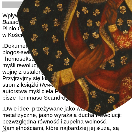
Redakcja | 15/03/2024
Wpływowy włoski portal katolicki
La Nuova
Bussola Quotidiana
powołuje się na główne dzieło
Plinio Corrêa de Oliveiry, by opisać obecny kryzys
w Kościele.
„Dokument
Fiducia supplicans
,
który legitymizuje
błogosławieństwa par nieregularnych
i homoseksualnych, nosi w sobie pewne cechy
myśli rewolucyjnej, to znaczy tej, która prowadzi
wojnę z ustalonym przez Boga porządkiem.
Przyjrzyjmy się kilku z tych cech, cytując kilka
stron z książki
Rewolucja i Kontrrewolucja
(1959)
autorstwa myśliciela Plinio Corrêa de Oliveiry” –
pisze Tommaso Scandroglio.
„Dwie idee, przeżywane jako wartości
metafizyczne, jasno wyrażają ducha Rewolucji:
bezwzględna równość i zupełna wolność.
Namiętnościami, które najbardziej jej służą, są