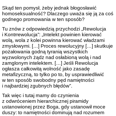
Skąd ten pomysł, żeby jednak błogosławić
homoseksualność? Dlaczego uważa się ją za coś
godnego promowania w ten sposób?
Tu znów z odpowiedzią przychodzi „Rewolucja
i Kontrrewolucja”: „Intelekt powinien kierować
wolą, wola z kolei powinna kierować władzami
zmysłowymi. […] Proces rewolucyjny […] skutkuje
pożałowania godną tyranią wszystkich
wyzwolonych żądz nad osłabioną wolą i nad
zamglonym intelektem. […] Jeśli Rewolucja
ogłasza całkowitą wolność jako zasadę
metafizyczną, to tylko po to, by usprawiedliwić
w ten sposób swobodny pęd namiętności
i najbardziej zgubnych błędów”.
Tak więc i tutaj mamy do czynienia
z odwróceniem hierarchicznej piramidy
ustanowionej przez Boga, gdy ustanowił moce
duszy: to namiętności dominują nad rozumem