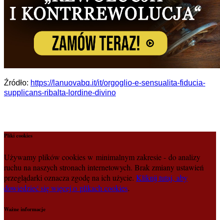
Źródło:
https://lanuovabq.it/it/orgoglio-e-sensualita-fiducia-
supplicans-ribalta-lordine-divino
Pliki cookies
Używamy plików cookies w minimalnym zakresie - do analizy
ruchu na naszych stronach internetowych. Brak zmiany ustawień
przeglądarki oznacza zgodę na ich użycie.
Kliknij tutaj, aby
dowiedzieć się więcej o plikach cookies
.
Ważne informacje