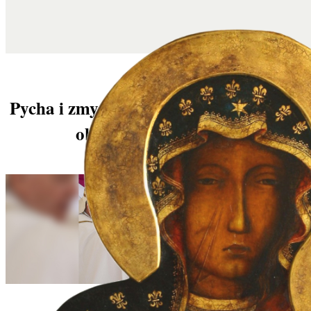
Pycha i zmysłowość, Fiducia supplicans
obala boski porządek