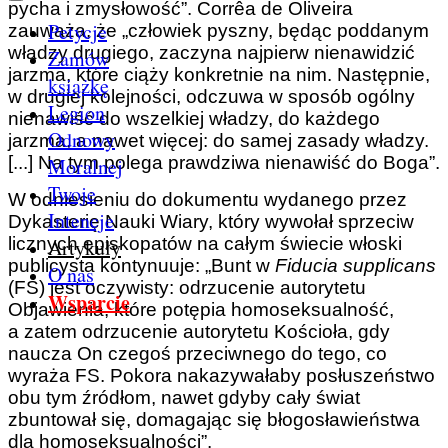
pycha i zmysłowość”. Corrêa de Oliveira
Petycje
zauważa, że „człowiek pyszny, będąc poddanym
władzy drugiego, zaczyna najpierw nienawidzić
Zamów
jarzma, które ciąży konkretnie na nim. Następnie,
książkę
w drugiej kolejności, odczuwa w sposób ogólny
Legion
nienawiść do wszelkiej władzy, do każdego
Odnowy
jarzma, a nawet więcej: do samej zasady władzy.
[...] Na tym polega prawdziwa nienawiść do Boga”.
Moralnej
Twoje
W odniesieniu do dokumentu wydanego przez
Intencje
Dykasterię Nauki Wiary, który wywołał sprzeciw
licznych episkopatów na całym świecie włoski
Artykuły
publicysta kontynuuje: „Bunt w
Fiducia supplicans
O nas
(FS) jest oczywisty: odrzucenie autorytetu
Wsparcie
Objawienia, które potępia homoseksualność,
a zatem odrzucenie autorytetu Kościoła, gdy
naucza On czegoś przeciwnego do tego, co
wyraża FS. Pokora nakazywałaby posłuszeństwo
obu tym źródłom, nawet gdyby cały świat
zbuntował się, domagając się błogosławieństwa
dla homoseksualności”.