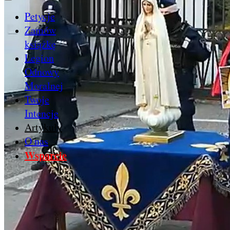
Petycje
Zamów
książkę
Legion
Odnowy
Moralnej
Twoje
Intencje
Artykuły
O nas
Wsparcie