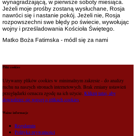
wynagradzającą, w pierwsze soboty miesiąca.
Jeżeli moje prośby zostaną wysłuchane, Rosja
nawróci się i nastanie pokój. Jeżeli nie, Rosja
rozpowszechni swe błędy po świecie, wywołując
wojny i prześladowania Kościoła Świętego.
Matko Boża Fatimska - módl się za nami
Pliki cookies
Używamy plików cookies w minimalnym zakresie - do analizy
ruchu na naszych stronach internetowych. Brak zmiany ustawień
przeglądarki oznacza zgodę na ich użycie.
Kliknij tutaj, aby
dowiedzieć się więcej o plikach cookies
.
Ważne informacje
Regulamin
Polityka prywatności