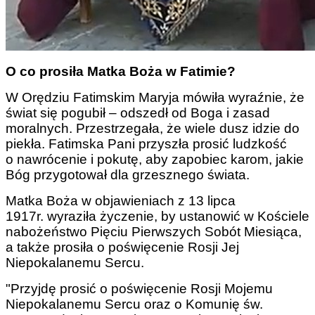
O co prosiła Matka Boża w Fatimie?
W Orędziu Fatimskim Maryja mówiła wyraźnie, że
świat się pogubił – odszedł od Boga i zasad
moralnych. Przestrzegała, że wiele dusz idzie do
piekła. Fatimska Pani przyszła prosić ludzkość
o nawrócenie i pokutę, aby zapobiec karom, jakie
Bóg przygotował dla grzesznego świata.
Matka Boża w objawieniach z 13 lipca
1917r. wyraziła życzenie, by ustanowić w Kościele
nabożeństwo Pięciu Pierwszych Sobót Miesiąca,
a także prosiła o poświęcenie Rosji Jej
Niepokalanemu Sercu.
"Przyjdę prosić o poświęcenie Rosji Mojemu
Niepokalanemu Sercu oraz o Komunię św.