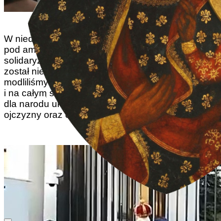
W niedzielę 27.02.2022 modliliśmy się publicznie
pod ambasadą Rosji w Warszawie, aby
solidaryzować się z narodem ukraińskim, który
został niesprawiedliwie zaatakowany. Wspólnie
modliliśmy się za pokój na wschodzie, w Polsce
i na całym świecie. Modliliśmy się o wytrwałość
dla narodu ukraińskiego który dzielnie broni swojej
ojczyzny oraz o nawrócenie Rosji.