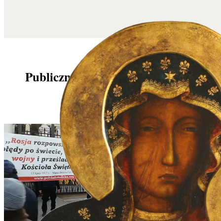
Publiczny różaniec pod rosyjską
ambasadą.