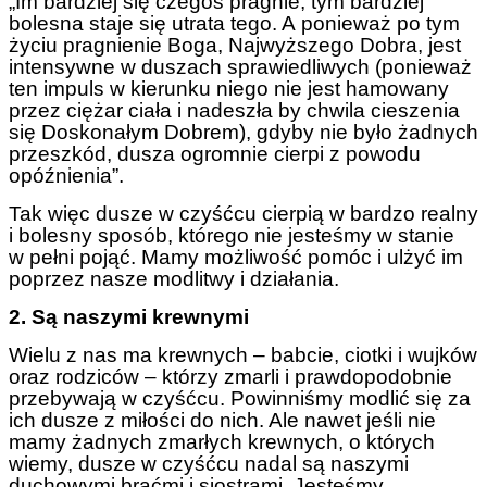
„Im bardziej się czegoś pragnie, tym bardziej
bolesna staje się utrata tego. A ponieważ po tym
życiu pragnienie Boga, Najwyższego Dobra, jest
intensywne w duszach sprawiedliwych (ponieważ
ten impuls w kierunku niego nie jest hamowany
przez ciężar ciała i nadeszła by chwila cieszenia
się Doskonałym Dobrem), gdyby nie było żadnych
przeszkód, dusza ogromnie cierpi z powodu
opóźnienia”.
Tak więc dusze w czyśćcu cierpią w bardzo realny
i bolesny sposób, którego nie jesteśmy w stanie
w pełni pojąć. Mamy możliwość pomóc i ulżyć im
poprzez nasze modlitwy i działania.
2. Są naszymi krewnymi
Wielu z nas ma krewnych – babcie, ciotki i wujków
oraz rodziców – którzy zmarli i prawdopodobnie
przebywają w czyśćcu. Powinniśmy modlić się za
ich dusze z miłości do nich. Ale nawet jeśli nie
mamy żadnych zmarłych krewnych, o których
wiemy, dusze w czyśćcu nadal są naszymi
duchowymi braćmi i siostrami. Jesteśmy