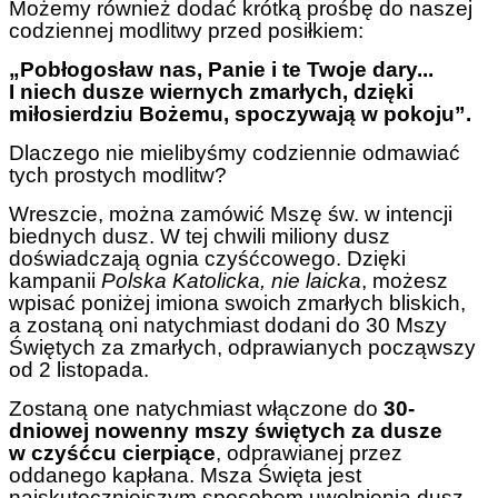
Możemy również dodać krótką prośbę do naszej
codziennej modlitwy przed posiłkiem:
„Pobłogosław nas, Panie i te Twoje dary...
I niech dusze wiernych zmarłych, dzięki
miłosierdziu Bożemu, spoczywają w pokoju”.
Dlaczego nie mielibyśmy codziennie odmawiać
tych prostych modlitw?
Wreszcie, można zamówić Mszę św. w intencji
biednych dusz. W tej chwili miliony dusz
doświadczają ognia czyśćcowego. Dzięki
kampanii
Polska Katolicka, nie laicka
, możesz
wpisać poniżej imiona swoich zmarłych bliskich,
a zostaną oni natychmiast dodani do 30 Mszy
Świętych za zmarłych, odprawianych począwszy
od 2 listopada.
Zostaną one natychmiast włączone do
30-
dniowej nowenny mszy świętych za dusze
w czyśćcu cierpiące
, odprawianej przez
oddanego kapłana. Msza Święta jest
najskuteczniejszym sposobem uwolnienia dusz