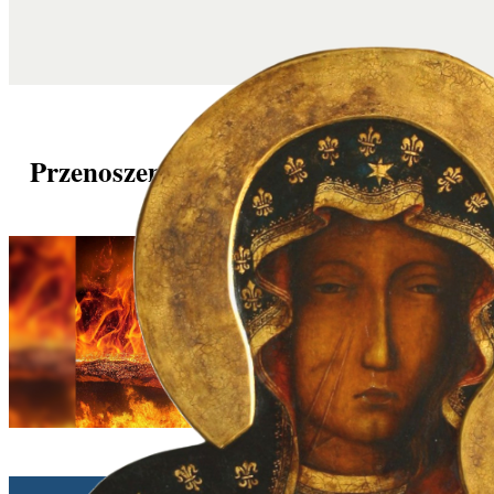
Przenoszenie dusz z czyśćca do nieba
ANF | 31/10/2025