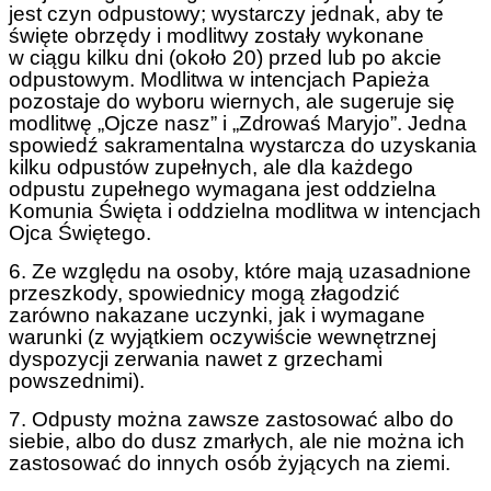
jest czyn odpustowy; wystarczy jednak, aby te
święte obrzędy i modlitwy zostały wykonane
w ciągu kilku dni (około 20) przed lub po akcie
odpustowym. Modlitwa w intencjach Papieża
pozostaje do wyboru wiernych, ale sugeruje się
modlitwę „Ojcze nasz” i „Zdrowaś Maryjo”. Jedna
spowiedź sakramentalna wystarcza do uzyskania
kilku odpustów zupełnych, ale dla każdego
odpustu zupełnego wymagana jest oddzielna
Komunia Święta i oddzielna modlitwa w intencjach
Ojca Świętego.
6. Ze względu na osoby, które mają uzasadnione
przeszkody, spowiednicy mogą złagodzić
zarówno nakazane uczynki, jak i wymagane
warunki (z wyjątkiem oczywiście wewnętrznej
dyspozycji zerwania nawet z grzechami
powszednimi).
7. Odpusty można zawsze zastosować albo do
siebie, albo do dusz zmarłych, ale nie można ich
zastosować do innych osób żyjących na ziemi.