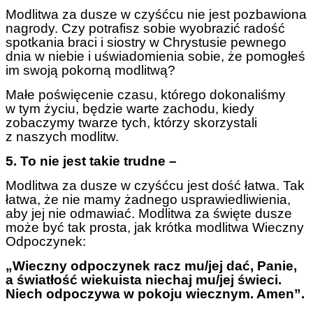
Modlitwa za dusze w czyśćcu nie jest pozbawiona
nagrody. Czy potrafisz sobie wyobrazić radość
spotkania braci i siostry w Chrystusie pewnego
dnia w niebie i uświadomienia sobie, że pomogłeś
im swoją pokorną modlitwą?
Małe poświęcenie czasu, którego dokonaliśmy
w tym życiu, będzie warte zachodu, kiedy
zobaczymy twarze tych, którzy skorzystali
z naszych modlitw.
5. To nie jest takie trudne –
Modlitwa za dusze w czyśćcu jest dość łatwa. Tak
łatwa, że nie mamy żadnego usprawiedliwienia,
aby jej nie odmawiać. Modlitwa za święte dusze
może być tak prosta, jak krótka modlitwa Wieczny
Odpoczynek:
„Wieczny odpoczynek racz mu/jej dać, Panie,
a światłość wiekuista niechaj mu/jej świeci.
Niech odpoczywa w pokoju wiecznym. Amen”.