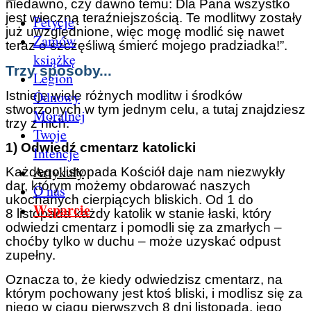
niedawno, czy dawno temu: Dla Pana wszystko
jest wieczną teraźniejszością. Te modlitwy zostały
Petycje
już uwzględnione, więc mogę modlić się nawet
Zamów
teraz o szczęśliwą śmierć mojego pradziadka!”.
książkę
Trzy sposoby...
Legion
Odnowy
Istnieje wiele różnych modlitw i środków
stworzonych w tym jednym celu, a tutaj znajdziesz
Moralnej
trzy z nich:
Twoje
1) Odwiedź cmentarz katolicki
Intencje
Artykuły
Każdego listopada Kościół daje nam niezwykły
dar, którym możemy obdarować naszych
O nas
ukochanych cierpiących bliskich. Od 1 do
Wsparcie
8 listopada każdy katolik w stanie łaski, który
odwiedzi cmentarz i pomodli się za zmarłych –
choćby tylko w duchu – może uzyskać odpust
zupełny.
Oznacza to, że kiedy odwiedzisz cmentarz, na
którym pochowany jest ktoś bliski, i modlisz się za
niego w ciągu pierwszych 8 dni listopada, jego