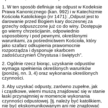
1. W ten sposób definiuje się odpust w Kodeksie
Prawa Kanonicznego (kan. 992) i w Katechizmie
Kościoła Katolickiego (nr 1471): „Odpust jest to
darowanie przed Bogiem kary doczesnej za
grzechy odpuszczone już co do winy. Dostępuje
go wierny chrześcijanin, odpowiednio
usposobiony i pod pewnymi, określonymi
warunkami, za pośrednictwem Kościoła, który
jako szafarz odkupienia prawomocnie
rozporządza i dysponuje skarbcem
zadośćuczynień Chrystusa i świętych”.
2. Ogólnie rzecz biorąc, uzyskanie odpustów
wymaga spełnienia określonych warunków
(poniżej, nn. 3, 4) oraz wykonania określonych
czynności.
3. Aby uzyskać odpusty, zarówno zupełne, jak
i cząstkowe, wierni muszą znajdować się w stanie
łaski przynajmniej w momencie wykonania
czynności odpustowej. [tj. należy być katolikiem,
nie być ekskomunikowanym ani nie znajdować