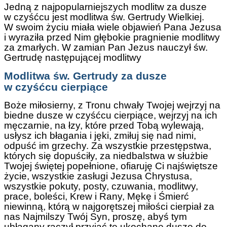
Jedną z najpopularniejszych modlitw za dusze
w czyśćcu jest modlitwa św. Gertrudy Wielkiej.
W swoim życiu miała wiele objawień Pana Jezusa
i wyraziła przed Nim głębokie pragnienie modlitwy
za zmarłych. W zamian Pan Jezus nauczył św.
Gertrudę następującej modlitwy
Modlitwa św. Gertrudy za dusze
w czyśćcu cierpiące
Boże miłosierny, z Tronu chwały Twojej wejrzyj na
biedne dusze w czyśćcu cierpiące, wejrzyj na ich
męczarnie, na łzy, które przed Tobą wylewają,
usłysz ich błagania i jęki, zmiłuj się nad nimi,
odpuść im grzechy. Za wszystkie przestępstwa,
których się dopuściły, za niedbalstwa w służbie
Twojej świętej popełnione, ofiaruję Ci najświętsze
życie, wszystkie zasługi Jezusa Chrystusa,
wszystkie pokuty, posty, czuwania, modlitwy,
prace, boleści, Krew i Rany, Mękę i Śmierć
niewinną, którą w najgorętszej miłości cierpiał za
nas Najmilszy Twój Syn, proszę, abyś tym
ubłagany raczył przyjąć te ukochane dusze do