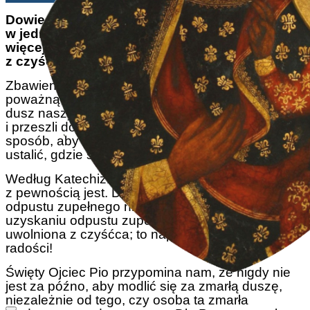
Dowiedz się, jak od 1 do 8 listopada możesz
w jednej chwili pomóc przenieść jedną lub
więcej dusz swoich zmarłych bliskich
z czyśćca do nieba!
Zbawienie duszy ludzkiej jest sprawą bardzo
poważną. Często zastanawiamy się nad losem
dusz naszych bliskich, którzy opuścili ten świat
i przeszli do następnego. Czy istnieje jakiś
sposób, aby dowiedzieć się lub nawet pomóc
ustalić, gdzie spędzą wieczność?
Według Katechizmu Kościoła Katolickiego
z pewnością jest. Dzięki mocy modlitwy uzyskanie
odpustu zupełnego nie jest wcale takie trudne. Po
uzyskaniu odpustu zupełnego dusza zostaje
uwolniona z czyśćca; to naprawdę powód do
radości!
Święty Ojciec Pio przypomina nam, że nigdy nie
jest za późno, aby modlić się za zmarłą duszę,
niezależnie od tego, czy osoba ta zmarła