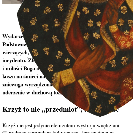
Michał Rogalski | 09/01/2026
Wydarzenia, które rozegrały się w murach Szkoły
Podstawowej w Kielnie, wstrząsnęły sumieniami
wierzących, wykraczając daleko poza ramy szkolnego
incydentu. Zbezczeszczenie Krzyża – znaku zbawienia
i miłości Boga do człowieka – poprzez wrzucenie go do
kosza na śmieci na oczach dzieci, to bezpośrednia
zniewaga wyrządzona samemu Bogu oraz bolesne
uderzenie w duchową tożsamość młodego pokolenia.
Krzyż to nie „przedmiot”, to obecność
Krzyż nie jest jedynie elementem wystroju wnętrz ani
neutralnym symbolem kulturowym. Jest on żywym