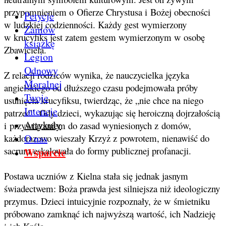
przypomnieniem o Ofierze Chrystusa i Bożej obecności
Petycje
w ludzkiej codzienności. Każdy gest wymierzony
Zamów
w krucyfiks jest zatem gestem wymierzonym w osobę
książkę
Zbawiciela.
Legion
Odnowy
Z relacji rodziców wynika, że nauczycielka języka
Moralnej
angielskiego od dłuższego czasu podejmowała próby
Twoje
usunięcia krucyfiksu, twierdząc, że „nie chce na niego
Intencje
patrzeć”. Gdy dzieci, wykazując się heroiczną dojrzałością
Artykuły
i przywiązaniem do zasad wyniesionych z domów,
O nas
każdorazowo wieszały Krzyż z powrotem, nienawiść do
sacrum eskalowała do formy publicznej profanacji.
Wsparcie
Postawa uczniów z Kielna stała się jednak jasnym
świadectwem: Boża prawda jest silniejsza niż ideologiczny
przymus. Dzieci intuicyjnie rozpoznały, że w śmietniku
próbowano zamknąć ich najwyższą wartość, ich Nadzieję