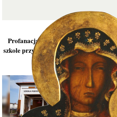
Profanacja w Kielnie: czy w polskiej
szkole przyzwolimy na deptanie Bożego
Majestatu?