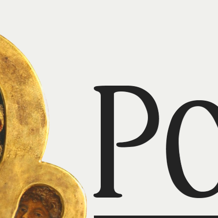
duszom czyśćcowym dojść d