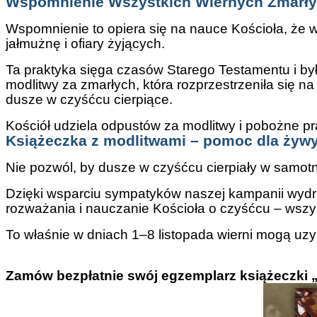
Wspomnienie Wszystkich Wiernych Zmarł
Wspomnienie to opiera się na nauce Kościoła, że w
jałmużnę i ofiary żyjących.
Ta praktyka sięga czasów Starego Testamentu i by
modlitwy za zmarłych, która rozprzestrzeniła się n
dusze w czyśćcu cierpiące.
Kościół udziela odpustów za modlitwy i pobożne pr
Książeczka z modlitwami – pomoc dla żywy
Nie pozwól, by dusze w czyśćcu cierpiały w samot
Dzięki wsparciu sympatyków naszej kampanii wydr
rozważania i nauczanie Kościoła o czyśćcu – wszys
To właśnie w dniach 1–8 listopada wierni mogą uz
Zamów bezpłatnie swój egzemplarz książeczki „