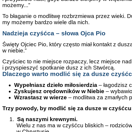
możemy...”
To błaganie o modlitwę rozbrzmiewa przez wieki. Du
my możemy bardzo wiele dla nich.
Nadzieja czyśćca – słowa Ojca Pio
Święty Ojciec Pio, który często miał kontakt z du
w niebie.”
Czyściec to nie miejsce rozpaczy, lecz miejsce na
i przyspieszyć spotkanie dusz z ich Stwórcą.
Dlaczego warto modlić się za dusze czyść
Wypełniasz dzieło miłosierdzia
– łagodzisz c
Zyskujesz orędowników w Niebie
– wybawion
Wzrastasz w wierze
– modlitwa za zmarłych p
Trzy powody, by modlić się za dusze w czyśćcu
1.
Są naszymi krewnymi.
Wielu z nas ma w czyśćcu bliskich – rodziców,
w Chrystusie.