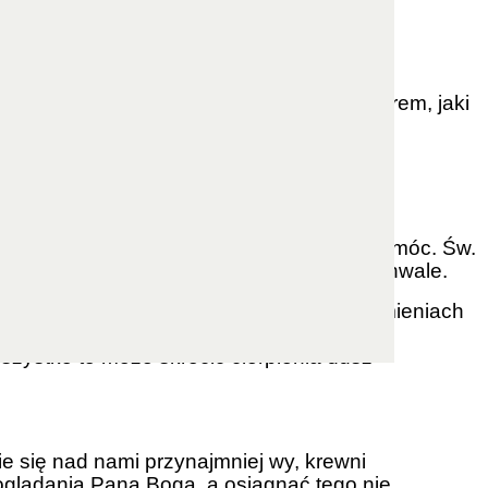
 Twojego miłosierdzia"
tych, którzy odeszli. Ale największym darem, jaki
dusze cierpią, nie mogąc już same sobie pomóc. Św.
nia, zanim dusza stanie przed Bogiem w chwale.
żyli. Weźcie na uwagę ich położenie w płomieniach
szystko to może skrócić cierpienia dusz
e się nad nami przynajmniej wy, krewni
 oglądania Pana Boga, a osiągnąć tego nie