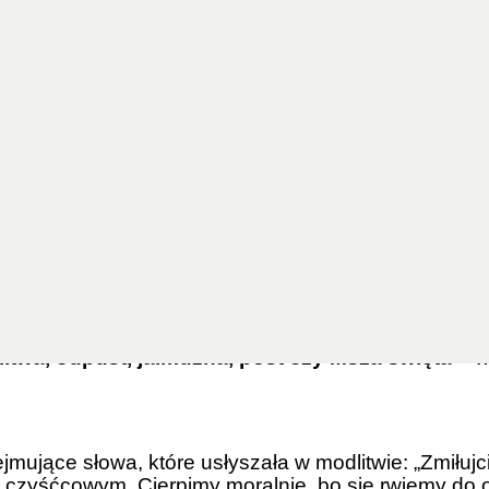
 szczególnie tym, którzy najbardziej potrzebują
h. Zapalamy znicze, odwiedzamy groby, wspominamy 
pki, lecz modlitwa, pokuta i Msza święta.
dla dusz, które wciąż potrzebują oczyszczenia.
i trafia do czyśćca – miejsca oczyszczenia, gdzie 
eliktami grzechu” – winą, która wymaga odpokutowa
mnijcie sobie, co wasi bliscy zrobili dla was, gdy 
itwa, odpust, jałmużna, post czy Msza święta
– w
jące słowa, które usłyszała w modlitwie: „Zmiłujci
niu czyśćcowym. Cierpimy moralnie, bo się rwiemy do