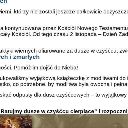
ych
ierni, którzy nie zostali jeszcze całkowicie oczysz
ła kontynuowana przez Kościół Nowego Testamentu. 
a cały Kościół. Od tego czasu 2 listopada – Dzień Za
aktyki wiernych ofiarowane za dusze w czyśćcu, zwła
ch i zmarłych
ności. Pomóż im dojść do Nieba!
ukowaliśmy wyjątkową książeczkę z modlitwami do i
tko, co potrzebne, by modlitwa była owocna i pełna 
yskać odpusty dla dusz czyśćcowych – to wyjątkowy 
Ratujmy dusze w czyśćcu cierpiące” i rozpoczni