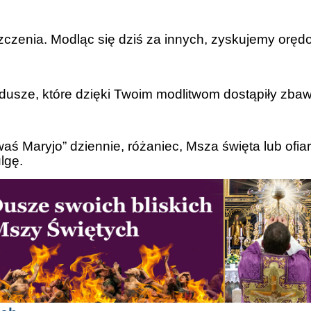
zczenia. Modląc się dziś za innych, zyskujemy orędo
dusze, które dzięki Twoim modlitwom dostąpiły zbaw
aś Maryjo” dziennie, różaniec, Msza święta lub ofi
lgę.