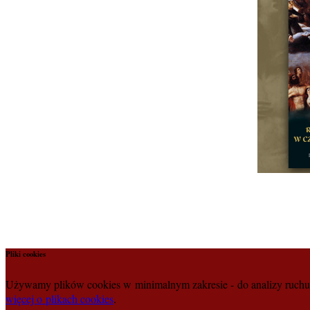
Pliki cookies
Używamy plików cookies w minimalnym zakresie - do analizy ruchu n
więcej o plikach cookies
.