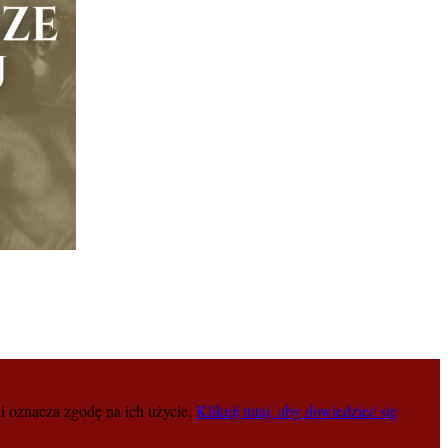
i oznacza zgodę na ich użycie.
Kliknij tutaj, aby dowiedzieć się