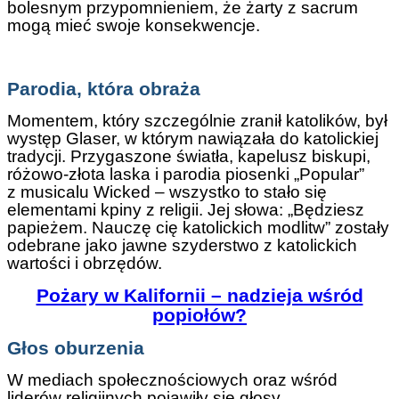
bolesnym przypomnieniem, że żarty z sacrum
mogą mieć swoje konsekwencje.
Parodia, która obraża
Momentem, który szczególnie zranił katolików, był
występ Glaser, w którym nawiązała do katolickiej
tradycji. Przygaszone światła, kapelusz biskupi,
różowo-złota laska i parodia piosenki „Popular”
z musicalu Wicked – wszystko to stało się
elementami kpiny z religii. Jej słowa: „Będziesz
papieżem. Nauczę cię katolickich modlitw” zostały
odebrane jako jawne szyderstwo z katolickich
wartości i obrzędów.
Pożary w Kalifornii – nadzieja wśród
popiołów?
Głos oburzenia
W mediach społecznościowych oraz wśród
liderów religijnych pojawiły się głosy