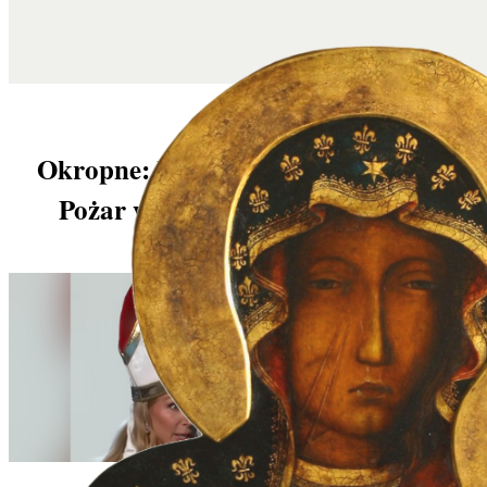
Okropne: bluźniła przeciwko Bogu.
Pożar wybuchł następnego dnia