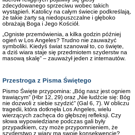
zdecydowanego sprzeciwu wobec takich
wystąpień. Katolicy na całym świecie podkreślają,
że takie żarty są niedopuszczalne i głęboko
obrażają Boga i Jego Kościół.
„Ogniste przemówienia, a kilka godzin później
ogień w Los Angeles? Trudno nie zauważyć
symboliki. Kiedyś świat szanował to, co święte,
a dziś wiara staje się przedmiotem szyderstw na
masową skalę” – zauważył jeden z internautów.
Przestroga z Pisma Świętego
Pismo Święte przypomina: „Bóg nasz jest ogniem
trawiącym” (Hbr 12, 29) oraz „Nie łudźcie się: Bóg
nie dozwoli z siebie szydzić” (Gal 6, 7). W obliczu
tragedii, która dotknęła Los Angeles, wielu
wierzących zachęca do głębszej refleksji. Czy
słowa wypowiedziane podczas gali były
przypadkiem, czy może przypomnieniem, że
szyderstwo z wiary ma swoje konsekwencje?