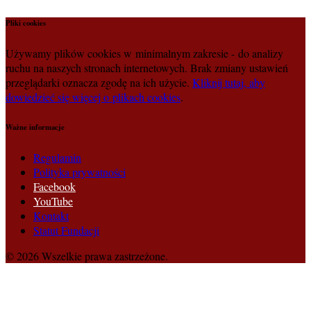
Pliki cookies
Używamy plików cookies w minimalnym zakresie - do analizy
ruchu na naszych stronach internetowych. Brak zmiany ustawień
przeglądarki oznacza zgodę na ich użycie.
Kliknij tutaj, aby
dowiedzieć się więcej o plikach cookies
.
Ważne informacje
Regulamin
Polityka prywatności
Facebook
YouTube
Kontakt
Statut Fundacji
© 2026 Wszelkie prawa zastrzeżone.