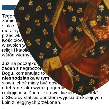
Redakcja | 17/01/2025
Tegoroczna gala Złotych Globów w Beverly Hills,
zamiast zapisać się jako święto kinematografii,
stała się sceną szyderstwa z wiary i zasad
moralnych, co jest poważnym wykroczeniem
przeciwko Bogu, Naszemu Panu i Jego
Kościołowi. Nikki Glaser, prowadząca wieczoru,
w swoich wystąpieniach wielokrotnie kpiła z Boga,
religii i katolickiej tradycji, co wywołało oburzenie
wśród wiernych i nie tylko.
Już na początku gali Glaser zwróciła uwagę, że
żaden z nagrodzonych artystów nie podziękował
Bogu, komentując to słowami:
„Żadna
niespodzianka w tym bezbożnym mieście”
. Jej
słowa, choć miały być dowcipne, zostały
odebrane jako wyraz pogardy dla wiary
i religijności. Żart o „zerowej liczbie wzmianek”
o Stwórcy stał się punktem wyjścia do kolejnych
kpin z religijnych przekonań.