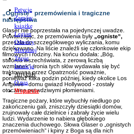
Petycje
„Ogniste” przemówienia i tragiczne
Zamów
następstwa
książkę
Glaser nie poprzestała na pojedynczej uwadze.
Legion
Powtarzając, że przemówienia były
„ogniste”,
Odnowy
przeszła do szczegółowego wyliczania, komu
dziękowano. Na liście znaleźli się członkowie ekip
Moralnej
filmowych i rodziny. Na końcu dodała: „Bóg,
Twoje
stwórca wszechświata, z zerową liczbą
Intencje
wzmianek”. Ironia tych słów wydawała się być
traktowana przez Opatrzność poważnie,
Artykuły
ponieważ kilka godzin później, kiedy okolice Los
O nas
Angeles - domu gwiazd Hollywood - zostały
Wsparcie
otoczone prawdziwymi płomieniami.
Tragiczne pożary, które wybuchły niedługo po
zakończeniu gali, zniszczyły dziesiątki domów,
zrujnowały całe dzielnice i zabrały życie wielu
ludzi. Wydarzenie to nabiera głębokiego
znaczenia duchowego. Słowa Glaser o „ognistych
przemówieniach” i kpiny z Boga są dla nich