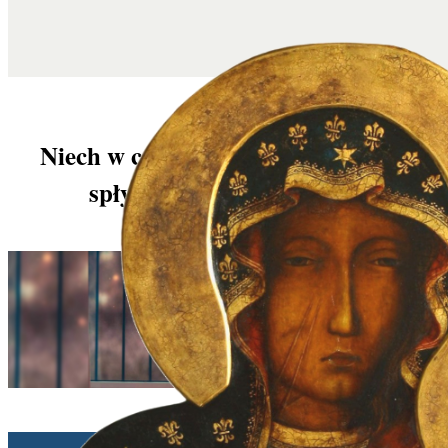
Niech w czasie tego Adwentu łaska
spłynie na grzeszny świat
John Horvat | 29/11/2025