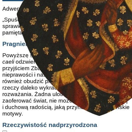
Adwent: z łacińskiego
ad-venio
– „przyjść do”.
„Spuśćcie rosę niebiosa i obłoki niech wyleją
sprawiedliwego. Nie bądź zagniewany, Panie! Nie
pamiętaj dłużej naszych grzechów!”.
Pragnienie boskości
Powyższe słowa adwentowego hymnu
Rorate
caeli
odzwierciedlają tęsknotę Patriarchów za
przyjściem Zbawiciela, który zmaże nasze
nieprawości i nas zbawi. Takie słowa mogą
również obudzić pragnienie cudownych, boskich
rzeczy daleko wykraczających poza ziemskie
rozważania. Żadna ulotna rozkosz, jaką może
zaoferować świat, nie może się równać z głęboką
i duchową radością, jaką przynoszą te niebiańskie
motywy.
Rzeczywistość nadprzyrodzona