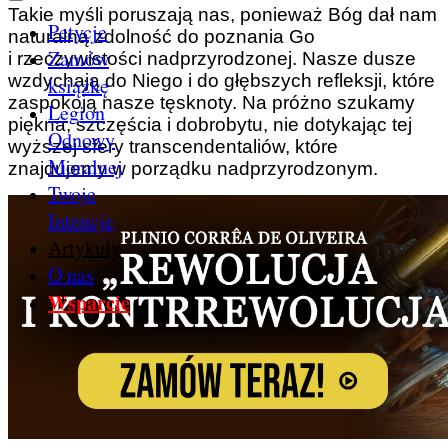
Takie myśli poruszają nas, ponieważ Bóg dał nam
Petycje
naturalną zdolność do poznania Go
Zamów
i rzeczywistości nadprzyrodzonej. Nasze dusze
wzdychają do Niego i do głębszych refleksji, które
książkę
zaspokoją nasze tęsknoty. Na próżno szukamy
Legion
piękna, szczęścia i dobrobytu, nie dotykając tej
Odnowy
wyższej sfery transcendentaliów, które
Moralnej
znajdujemy w porządku nadprzyrodzonym.
Twoje
Intencje
Artykuły
O nas
Wsparcie