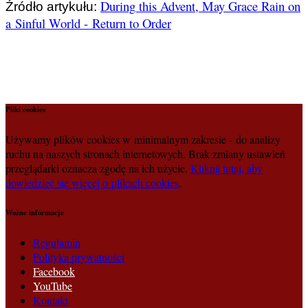
During this Advent, May Grace Rain on
Źródło artykułu:
a Sinful World - Return to Order
Pliki cookies
Używamy plików cookies w minimalnym zakresie - do analizy
ruchu na naszych stronach internetowych. Brak zmiany ustawień
przeglądarki oznacza zgodę na ich użycie.
Kliknij tutaj, aby
dowiedzieć się więcej o plikach cookies
.
Ważne informacje
Regulamin
Polityka prywatności
Facebook
YouTube
Kontakt