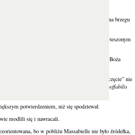
 Soubirous ukazała się piękna, młoda Pani.
ielle. W pewnym momencie Bernadeta została sama na brzegu
iało, z żółtą różą u każdej stopy i różańcem przewieszonym
 miejsce 25 marca, w święto Zwiastowania, Matka Boża
 go nie zapomnieć. W tym czasie „Niepokalane Poczęcie” nie
iepokalanym Poczęciu w konstytucji apostolskiej
Ineffabilis
większym potwierdzeniem, niż się spodziewał.
wie modlili się i nawracali.
ezorientowana, bo w pobliżu Massabielle nie było źródełka,