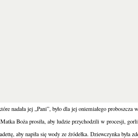
 czternastoletniej, ubogiej dziewczynce o imieniu Bernadetta
ne Abadine szukały drewna na opał w pobliżu groty w Massab
Wkrótce w zapanowała dziwna cisza.
otworze skały młodą i piękną Panią. „Pani” była ubrana na b
rnadetta uklękła przed Panią i zaczęła się modlić.
j dziewczynie. Podczas szesnastego objawienia, które miało
sobie w kółko to dziwne imię, które nadała jej „Pani”, aby
j, 8 grudnia 1854 r., bł. papież Pius IX ogłosił dogmat o N
tóre nadała jej „Pani”, było dla jej oniemiałego proboszcza 
Matka Boża prosiła, aby ludzie przychodzili w procesji, gorli
dettę, aby napiła się wody ze źródełka. Dziewczynka była zd