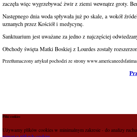
zaczęła więc wygrzebywać żwir z ziemi wewnątrz groty. Berna
Następnego dnia woda spływała już po skale, a wokół źródełka
uznanych przez Kościół i medycynę.
Sanktuarium jest uważane za jedno z najczęściej odwiedzan
Obchody święta Matki Boskiej z Lourdes zostały rozszerzo
Przetłumaczony artykuł pochodzi ze strony www.americaneedsfatima
Prz
Pliki cookies
Używamy plików cookies w minimalnym zakresie - do analizy ruchu n
więcej o plikach cookies
.