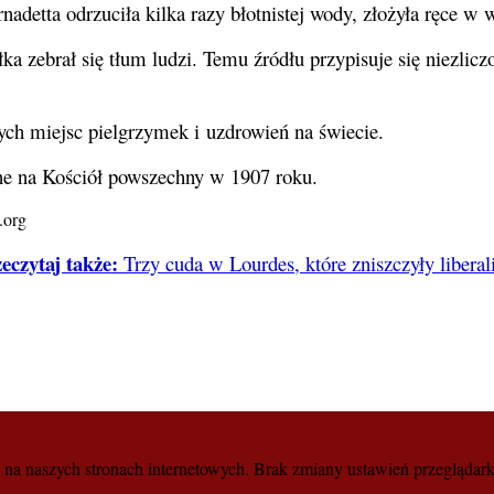
detta odrzuciła kilka razy błotnistej wody, złożyła ręce w w
 zebrał się tłum ludzi. Temu źródłu przypisuje się niezliczon
ych miejsc pielgrzymek i uzdrowień na świecie.
ne na Kościół powszechny w 1907 roku.
.org
eczytaj także:
Trzy cuda w Lourdes, które zniszczyły libera
a naszych stronach internetowych. Brak zmiany ustawień przeglądark