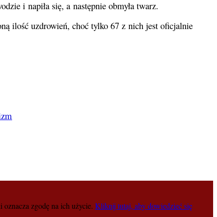
odzie i napiła się, a następnie obmyła twarz.
ą ilość uzdrowień, choć tylko 67 z nich jest oficjalnie
lizm
i oznacza zgodę na ich użycie.
Kliknij tutaj, aby dowiedzieć się