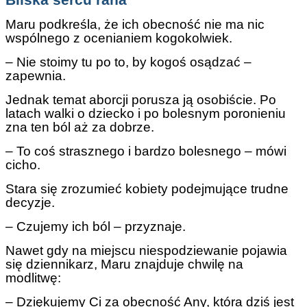
Bliska sercu rana
Maru podkreśla, że ich obecność nie ma nic
wspólnego z ocenianiem kogokolwiek.
– Nie stoimy tu po to, by kogoś osądzać –
zapewnia.
Jednak temat aborcji porusza ją osobiście. Po
latach walki o dziecko i po bolesnym poronieniu
zna ten ból aż za dobrze.
– To coś strasznego i bardzo bolesnego – mówi
cicho.
Stara się zrozumieć kobiety podejmujące trudne
decyzje.
– Czujemy ich ból – przyznaje.
Nawet gdy na miejscu niespodziewanie pojawia
się dziennikarz, Maru znajduje chwilę na
modlitwę:
– Dziękujemy Ci za obecność Any, która dziś jest