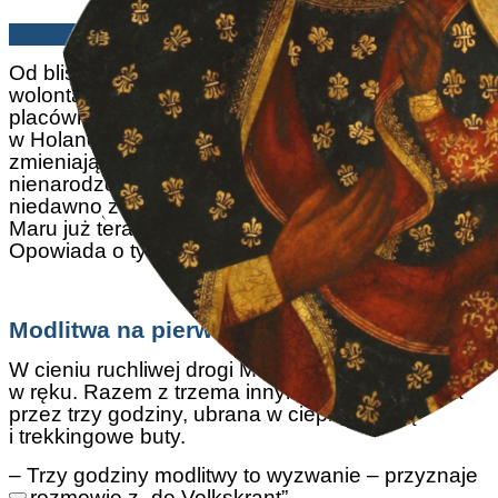
Stefan Mertens | 11/04/2025
Od blisko czterdziestu dni Maru i inni
wolontariusze pro-life trwają na modlitwie przed
placówką aborcyjną Bloemenhove w Heemstede
w Holandii. Niezależnie od deszczu czy wiatru,
zmieniają się na posterunku, modląc się o życie
nienarodzonych. Choć kampania
40 Days for Life
niedawno zagościła w Holandii, koordynatorka
Maru już teraz dostrzega pierwsze oznaki nadziei.
Opowiada o tym w rozmowie z „de Volkskrant”.
Modlitwa na pierwszej linii
W cieniu ruchliwej drogi Maru stoi z różańcem
w ręku. Razem z trzema innymi osobami czuwa
przez trzy godziny, ubrana w ciepłą czapkę
i trekkingowe buty.
– Trzy godziny modlitwy to wyzwanie – przyznaje
w rozmowie z „de Volkskrant”.