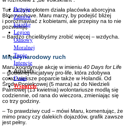
Petycje
Tuż za żywopłotem działa placówka aborcyjna
Bloemenhove. Maru marzy, by podejść bliżej
Zamów
i porozmawiać z kobietami, ale przepisy na to nie
książkę
pozwalają.
Legion
– Bardzo chcielibyśmy zrobić więcej – wzdycha.
Odnowy
Moralnej
Twoje
Międzynarodowy ruch
Intencje
Maru koordynuje akcję w imieniu
40 Days for Lif
e
Artykuły
– globalnej inicjatywy pro-life, która zdobywa
O nas
coraz większe poparcie także w Holandii. Od
Środy Popielcowej (5 marca) aż do Niedzieli
Wsparcie
Palmowej (13 kwietnia) wolontariusze modlą się
codziennie, od rana do wieczora, zmieniając się
co trzy godziny.
– To prawdziwy cud – mówi Maru, komentując, że
mimo pracy czy dalekich dojazdów, grafik zawsze
jest pełny.