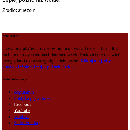
Źródło: stirezo.nl
Pliki cookies
Używamy plików cookies w minimalnym zakresie - do analizy
ruchu na naszych stronach internetowych. Brak zmiany ustawień
przeglądarki oznacza zgodę na ich użycie.
Kliknij tutaj, aby
dowiedzieć się więcej o plikach cookies
.
Ważne informacje
Regulamin
Polityka prywatności
Facebook
YouTube
Kontakt
Statut Fundacji