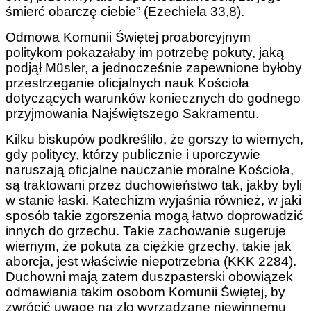
śmierć obarczę ciebie” (Ezechiela 33,8).
Odmowa Komunii Świętej proaborcyjnym
politykom pokazałaby im potrzebę pokuty, jaką
podjął Müsler, a jednocześnie zapewnione byłoby
przestrzeganie oficjalnych nauk Kościoła
dotyczących warunków koniecznych do godnego
przyjmowania Najświętszego Sakramentu.
Kilku biskupów podkreśliło, że gorszy to wiernych,
gdy politycy, którzy publicznie i uporczywie
naruszają oficjalne nauczanie moralne Kościoła,
są traktowani przez duchowieństwo tak, jakby byli
w stanie łaski. Katechizm wyjaśnia również, w jaki
sposób takie zgorszenia mogą łatwo doprowadzić
innych do grzechu. Takie zachowanie sugeruje
wiernym, że pokuta za ciężkie grzechy, takie jak
aborcja, jest właściwie niepotrzebna (KKK 2284).
Duchowni mają zatem duszpasterski obowiązek
odmawiania takim osobom Komunii Świętej, by
zwrócić uwagę na zło wyrządzane niewinnemu