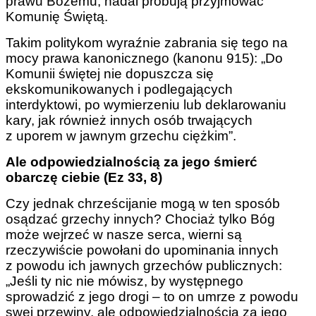
prawu Bożemu, nadal próbują przyjmować
Komunię Świętą.
Takim politykom wyraźnie zabrania się tego na
mocy prawa kanonicznego (kanonu 915): „Do
Komunii świętej nie dopuszcza się
ekskomunikowanych i podlegających
interdyktowi, po wymierzeniu lub deklarowaniu
kary, jak również innych osób trwających
z uporem w jawnym grzechu ciężkim”.
Ale odpowiedzialnością za jego śmierć
obarczę ciebie (Ez 33, 8)
Czy jednak chrześcijanie mogą w ten sposób
osądzać grzechy innych? Chociaż tylko Bóg
może wejrzeć w nasze serca, wierni są
rzeczywiście powołani do upominania innych
z powodu ich jawnych grzechów publicznych:
„Jeśli ty nic nie mówisz, by występnego
sprowadzić z jego drogi – to on umrze z powodu
swej przewiny, ale odpowiedzialnością za jego