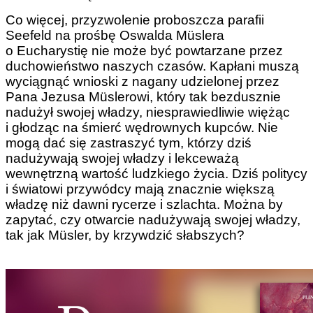
Co więcej, przyzwolenie proboszcza parafii
Seefeld na prośbę Oswalda Müslera
o Eucharystię nie może być powtarzane przez
duchowieństwo naszych czasów. Kapłani muszą
wyciągnąć wnioski z nagany udzielonej przez
Pana Jezusa Müslerowi, który tak bezdusznie
nadużył swojej władzy, niesprawiedliwie więżąc
i głodząc na śmierć wędrownych kupców. Nie
mogą dać się zastraszyć tym, którzy dziś
nadużywają swojej władzy i lekceważą
wewnętrzną wartość ludzkiego życia. Dziś politycy
i światowi przywódcy mają znacznie większą
władzę niż dawni rycerze i szlachta. Można by
zapytać, czy otwarcie nadużywają swojej władzy,
tak jak Müsler, by krzywdzić słabszych?