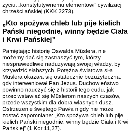
życiu, „konstytutywnemu elementowi” cywilizacji
chrześcijańskiej (KKK 2273).
„Kto spożywa chleb lub pije kielich
Pański niegodnie, winny będzie Ciała
i Krwi Pańskiej”
Pamiętając historię Oswalda Müslera, nie
możemy dać się zastraszyć tym, którzy
niesprawiedliwie nadużywają swojej władzy, by
krzywdzić słabszych. Potężna światowa siła
Müslera okazała się ostatecznie bezużyteczna,
gdy interweniował Pan Jezus. Duchowieństwo
powinno nauczyć się z historii tego cudu, jak
przeciwstawiać się Müslerom naszych czasów,
przede wszystkim dla dobra własnych dusz.
Ostrzeżenie świętego Pawła nigdy nie może
zostać zapomniane: „
Kto spożywa chleb lub pije
kielich Pański niegodnie, winny będzie Ciała i Krwi
Pańskiej
” (1 Kor 11,27).