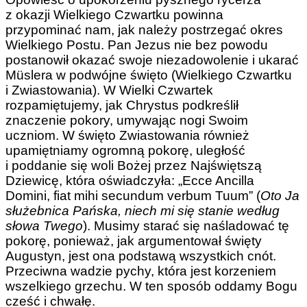
z okazji Wielkiego Czwartku powinna
przypominać nam, jak należy postrzegać okres
Wielkiego Postu. Pan Jezus nie bez powodu
postanowił okazać swoje niezadowolenie i ukarać
Müslera w podwójne święto (Wielkiego Czwartku
i Zwiastowania). W Wielki Czwartek
rozpamiętujemy, jak Chrystus podkreślił
znaczenie pokory, umywając nogi Swoim
uczniom. W święto Zwiastowania również
upamiętniamy ogromną pokorę, uległość
i poddanie się woli Bożej przez Najświętszą
Dziewicę, która oświadczyła: „Ecce Ancilla
Domini, fiat mihi secundum verbum Tuum” (
Oto Ja
służebnica Pańska, niech mi się stanie według
słowa Twego
). Musimy starać się naśladować tę
pokorę, ponieważ, jak argumentował święty
Augustyn, jest ona podstawą wszystkich cnót.
Przeciwna wadzie pychy, która jest korzeniem
wszelkiego grzechu. W ten sposób oddamy Bogu
cześć i chwałę.