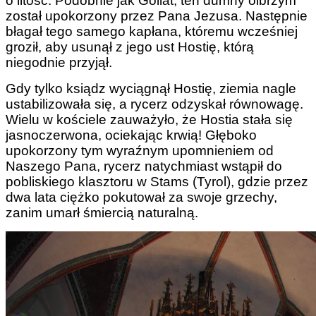
o litość. Podobnie jak Goliat, ten dumny olbrzym
został upokorzony przez Pana Jezusa. Następnie
błagał tego samego kapłana, któremu wcześniej
groził, aby usunął z jego ust Hostię, którą
niegodnie przyjął.
Gdy tylko ksiądz wyciągnął Hostię, ziemia nagle
ustabilizowała się, a rycerz odzyskał równowagę.
Wielu w kościele zauważyło, że Hostia stała się
jasnoczerwona, ociekając krwią! Głęboko
upokorzony tym wyraźnym upomnieniem od
Naszego Pana, rycerz natychmiast wstąpił do
pobliskiego klasztoru w Stams (Tyrol), gdzie przez
dwa lata ciężko pokutował za swoje grzechy,
zanim umarł śmiercią naturalną.