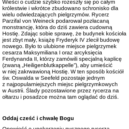
Wieści o cudzie szybko rozeszły się po całym
królestwie i wkrótce zbudowano schronisko dla
wielu odwiedzających pielgrzymów. Rycerz
Parzifal von Weineck podarował pozłacaną
monstrancję, która do dziś zawiera cudowną
Hostię. Zdając sobie sprawę, że budynek kościoła
jest zbyt mały, książę Fryderyk IV zlecił budowę
nowego. Było to ulubione miejsce pielgrzymek
cesarza Maksymiliana I oraz arcyksięcia
Ferdynanda II, którzy zamówili specjalną kaplicę
(zwaną „Heiligenblutkappelle”), aby umieścić
w niej zakrwawioną Hostię. W ten sposób kościół
św. Oswalda w Seefeld pozostaje jednym
z najpopularniejszych miejsc pielgrzymkowych
w Austrii. Ślady pozostawione przez rycerza na
ołtarzu i posadzce można tam oglądać do dziś.
Oddaj cześć i chwałę Bogu
Opowieść o upokorzeniu pysznego rycerza