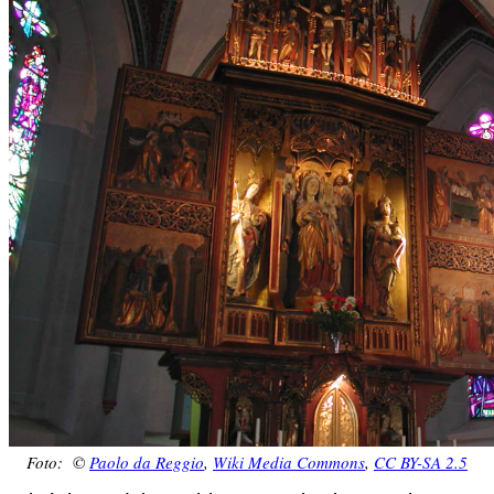
Foto: ©
Paolo da Reggio
,
Wiki Media Commons
,
CC BY-SA 2.5