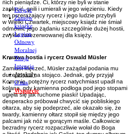
nich pieniądze. Ci, którzy nie byli w stanie
Petycje
zapłacić, gnili i umierali w jego więzieniu. Kiedy
ten przerażający rycerz i jego ludzie przybyli
Zamów
w Wielki Czwartek, miejscowy ksiądz nie śmiał
książkę
odmówić jego żądaniu szczególnie dużej hostii,
Legion
zwykle zarezerwowanej dla księży.
Odnowy
Moralnej
Twoje
Krwawa hostia i rycerz Oswald Müsler
Intencje
Zamiast klęczeć, Müsler zażądał podania mu
Artykuły
dużej Hostii na stojąco. Jednak, gdy przyjął
O nas
Komunię, potężny rycerz natychmiast upadł na
kolana, gdy kamienna podłoga pod jego stopami
Wsparcie
ugięła się jak ruchome piaski! Upadając,
desperacko próbował chwycić się pobliskiego
ołtarza, aby się podeprzeć, ale okazało się, że
twardy, kamienny ołtarz stopił się między jego
palcami jak nóż w gorącym maśle. Całkowicie
bezradny rycerz rozpaczliwie wołał do Boga