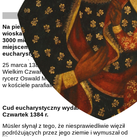
Foto: © barnyz, CC BY-NC-ND 2.0
Thomas Buswell | 08/03/2024
Na pierwszy rzut oka maleńka austriacka
wioska Seefeld, dziś licząca niewiele ponad
3000 mieszkańców, nie wydaje się być
miejscem spektakularnego cudu
eucharystycznego sprzed ponad 600 lat.
25 marca 1384 roku, który był jednocześnie
Wielkim Czwartkiem i Świętem Zwiastowania,
rycerz Oswald Müsler słuchał Mszy Świętej
w kościele parafialnym św. Oswalda w Seefeld.
Cud eucharystyczny wydarzył się w Wielki
Czwartek 1384 r.
Müsler słynął z tego, że niesprawiedliwie więził
podróżujących przez jego ziemie i wymuszał od