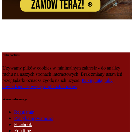
Pliki cookies
Używamy plików cookies w minimalnym zakresie - do analizy
ruchu na naszych stronach internetowych. Brak zmiany ustawień
przeglądarki oznacza zgodę na ich użycie.
Kliknij tutaj, aby
dowiedzieć się więcej o plikach cookies
.
Ważne informacje
Regulamin
Polityka prywatności
Facebook
YouTube