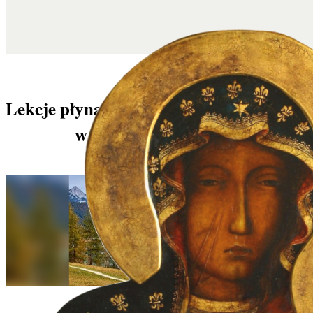
Lekcje płynące z cudu eucharystycznego
w austriackim Seefeld