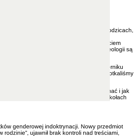
 wsparciu darczyńców kampanii „Polska
rzed ideologiczną przemocą. Jednym
 zagrożeniach ideologii gender.
narzędzie obrony przygotowane z myślą o rodzicach,
logiczną przemocą. Książka pokazuje, że
eka na obraz własnych pragnień, z pominięciem
cji rodziny i małżeństwa – skutki tej ideologii są
atechetów i liderów społecznych. W październiku
gumenty w obronie niewinności dzieci. Spotkaliśmy
 i społeczne konsekwencje, jak ją rozpoznać i jak
, że zagrożenia są tu i teraz – w naszych szkołach
utków genderowej indoktrynacji. Nowy przedmiot
odzinie”, ujawnił brak kontroli nad treściami,