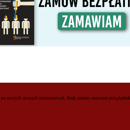
a naszych stronach internetowych. Brak zmiany ustawień przeglądark