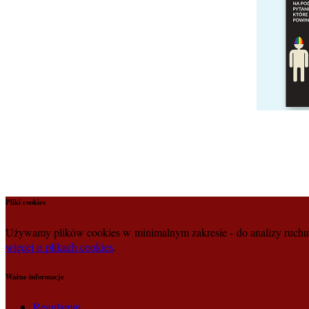
Pliki cookies
Używamy plików cookies w minimalnym zakresie - do analizy ruchu n
więcej o plikach cookies
.
Ważne informacje
Regulamin