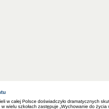
 możemy z wdzięcznością stwierdzić, że dzięki
wyjątkowe rezultaty w ochronie naszych dzieci p
ki, która już zmienia sposób myślenia Polaków o
XXI wieku?”
to nie zwykła analiza teoretyczna. To 
 chcą chronić prawdę o człowieku i dzieci przed ideo
iekawostka” – to strategiczny plan przemiany człowi
propagandę w podręcznikach, aż po próby relatywiza
ponad 12 tysięcy osób – do rodziców, nauczycieli, k
jmowi, by parlamentarzyści mogli zdobyć solidne ar
aliśmy – książka ostatecznie dotarła do posłów.
m jest ideologia gender, jakie są jej duchowe źródła
ców i nauczycieli z Wielkiej Brytanii, które pokazują
ntu
ieli w całej Polsce doświadczyło dramatycznych sk
w wielu szkołach zastępuje „Wychowanie do życia w r