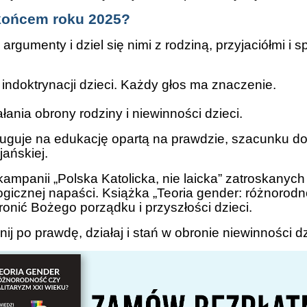
 końcem roku 2025?
rgumenty i dziel się nimi z rodziną, przyjaciółmi i 
ndoktrynacji dzieci. Każdy głos ma znaczenie.
ałania obrony rodziny i niewinności dzieci.
uje na edukację opartą na prawdzie, szacunku do ży
jańskiej.
panii „Polska Katolicka, nie laicka” zatroskanych 
cznej napaści. Książka „Teoria gender: różnorodno
onić Bożego porządku i przyszłości dzieci.
ij po prawdę, działaj i stań w obronie niewinności dz