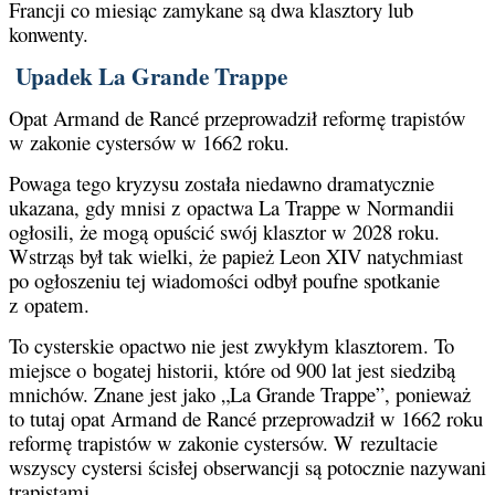
Francji co miesiąc zamykane są dwa klasztory lub
konwenty.
Upadek La Grande Trappe
Opat Armand de Rancé przeprowadził reformę trapistów
w zakonie cystersów w 1662 roku.
Powaga tego kryzysu została niedawno dramatycznie
ukazana, gdy mnisi z opactwa La Trappe w Normandii
ogłosili, że mogą opuścić swój klasztor w 2028 roku.
Wstrząs był tak wielki, że papież Leon XIV natychmiast
po ogłoszeniu tej wiadomości odbył poufne spotkanie
z opatem.
To cysterskie opactwo nie jest zwykłym klasztorem. To
miejsce o bogatej historii, które od 900 lat jest siedzibą
mnichów. Znane jest jako „La Grande Trappe”, ponieważ
to tutaj opat Armand de Rancé przeprowadził w 1662 roku
reformę trapistów w zakonie cystersów. W rezultacie
wszyscy cystersi ścisłej obserwancji są potocznie nazywani
trapistami.