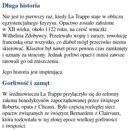
Długa historia
Nie jest to pierwszy raz, kiedy La Trappe staje w obliczu
egzystencjalnego kryzysu. Opactwo zostało założone
w XII wieku, około 1122 roku, na cześć wnuczki
Wilhelma Zdobywcy. Przetrwało wojny i zarazy, rewolucję
francuską oraz wszystko, co diabeł mógł przeciwko niemu
skierować. Klasztor był nawet przez pewien czas zamknięty
i uznany za stracony. Jednak gorliwi opaci i mnisi zawsze
ratowali go od zniszczenia.
Jego historia jest inspirująca.
Gorliwość i zamęt
W średniowieczu La Trappe przyłączyło się do reformy
zakonu benedyktynów zapoczątkowanej przez świętego
Roberta, opata z Cîteaux. Było częścią rozległej sieci
opactw związanych ze świętym Bernardem z Clairvaux,
która rozkwitała w tej złotej epoce wielkiej gorliwości
i świętości.