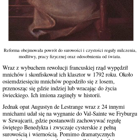
Reforma obejmowała powrót do surowości i czystości reguły milczenia,
modlitwy, pracy fizycznej oraz odosobnienia od świata.
Wraz z wybuchem rewolucji francuskiej rząd wypędził
mnichów i skonfiskował ich klasztor w 1792 roku. Około
osiemdziesięciu mnichów pogodziło się z losem,
przenosząc się gdzie indziej lub wracając do życia
świeckiego. Ich imiona zaginęły w historii.
Jednak opat Augustyn de Lestrange wraz z 24 innymi
mnichami udał się na wygnanie do Val-Sainte we Fryburgu
w Szwajcarii, gdzie postanowili zachowywać regułę
świętego Benedykta i zwyczaje cysterskie z pełną
surowością i wiernością. Pomimo dramatycznych