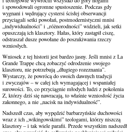
i teologowie wywrócili wszystko do góry nogami
i spowodowali ogromne spustoszenie. Podczas gdy
wygnani i wędrujący cystersi ścisłej obserwancji
przyciągali setki powołań, postmodernistyczni mnisi
„indywidualności” i „różnorodności” widzieli, jak setki
opuszczają ich klasztory. Hałas, który zastąpił ciszę,
odstraszał dusze powołane do poszukiwania rzeczy
wzniosłych.
Wniosek z tej historii jest bardzo jasny. Jeśli mnisi z La
Grande Trappe chcą zobaczyć odrodzenie swojego
klasztoru, nie potrzebują „długiego rozeznania”.
Wystarczy, że powrócą do swoich dawnych tradycji
i zwyczajów – w całej ich wymagającej i wspaniałej
surowości. To, co przyciągnie młodych ludzi z pokolenia
Z, którzy dziś się nawracają, to właśnie wzniosłość życia
zakonnego, a nie „nacisk na indywidualność”.
Nadszedł czas, aby wypędzić barbarzyńskie duchowości
wraz z ich „wikingowskimi” teologami, którzy niszczą
klasztory – i tak wiele parafii. Przede wszystkim nadszedł