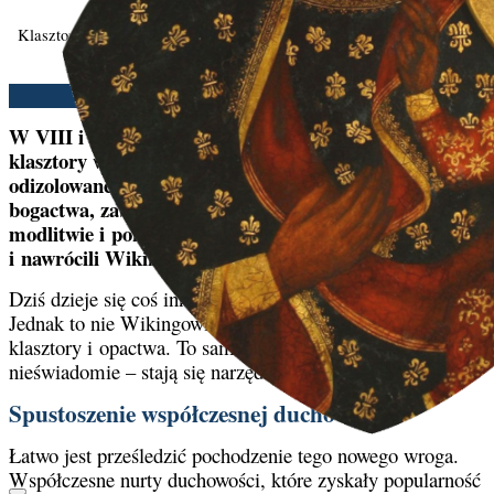
Klasztor La Grande Trappe w Normandii, we Francji. Źródło zdjęcia:
Stucki, CC BY-SA 2.0 FR.
John Horvat II | 7/04/2026
W VIII i IX wieku Wikingowie często plądrowali
klasztory w całej Europie, ponieważ były one
odizolowane, słabo chronione i posiadały ogromne
bogactwa, zabytki oraz zwierzęta hodowlane. Dzięki
modlitwie i pokucie mnisi ostatecznie zwyciężyli
i nawrócili Wikingów.
Dziś dzieje się coś innego. Trwa nowa fala grabieży.
Jednak to nie Wikingowie ani barbarzyńcy plądrują
klasztory i opactwa. To sami mnisi i zakonnice – być może
nieświadomie – stają się narzędziami własnej zagłady.
Spustoszenie współczesnej duchowości
Łatwo jest prześledzić pochodzenie tego nowego wroga.
Współczesne nurty duchowości, które zyskały popularność