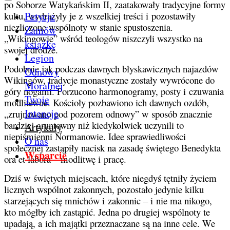
po Soborze Watykańskim II, zaatakowały tradycyjne formy
Petycje
kultu, wydrążyły je z wszelkiej treści i pozostawiły
niezliczone wspólnoty w stanie spustoszenia.
Zamów
„Wikingowie” wśród teologów niszczyli wszystko na
książkę
swojej drodze.
Legion
Podobnie jak podczas dawnych błyskawicznych najazdów
Odnowy
Wikingów, tradycje monastyczne zostały wywrócone do
Moralnej
góry nogami. Porzucono harmonogramy, posty i czuwania
Twoje
modlitewne. Kościoły pozbawiono ich dawnych ozdób,
Intencje
„zrujnowano pod pozorem odnowy” w sposób znacznie
bardziej gruntowny niż kiedykolwiek uczynili to
Artykuły
niepiśmienni Normanowie. Idee sprawiedliwości
O nas
społecznej zastąpiły nacisk na zasadę świętego Benedykta
Wsparcie
ora et labora – modlitwę i pracę.
Dziś w świętych miejscach, które niegdyś tętniły życiem
licznych wspólnot zakonnych, pozostało jedynie kilku
starzejących się mnichów i zakonnic – i nie ma nikogo,
kto mógłby ich zastąpić. Jedna po drugiej wspólnoty te
upadają, a ich majątki przeznaczane są na inne cele. We