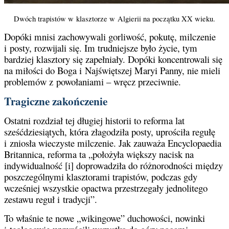
Dwóch trapistów w klasztorze w Algierii na początku XX wieku.
Dopóki mnisi zachowywali gorliwość, pokutę, milczenie
i posty, rozwijali się. Im trudniejsze było życie, tym
bardziej klasztory się zapełniały. Dopóki koncentrowali się
na miłości do Boga i Najświętszej Maryi Panny, nie mieli
problemów z powołaniami – wręcz przeciwnie.
Tragiczne zakończenie
Ostatni rozdział tej długiej historii to reforma lat
sześćdziesiątych, która złagodziła posty, uprościła regułę
i zniosła wieczyste milczenie. Jak zauważa Encyclopaedia
Britannica, reforma ta „położyła większy nacisk na
indywidualność [i] doprowadziła do różnorodności między
poszczególnymi klasztorami trapistów, podczas gdy
wcześniej wszystkie opactwa przestrzegały jednolitego
zestawu reguł i tradycji”.
To właśnie te nowe „wikingowe” duchowości, nowinki