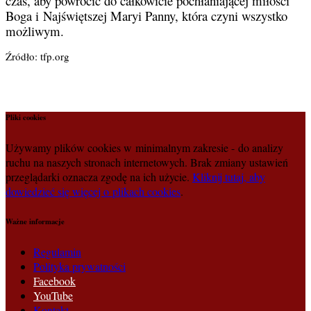
czas, aby powrócić do całkowicie pochłaniającej miłości
Boga i Najświętszej Maryi Panny, która czyni wszystko
możliwym.
Źródło: tfp.org
Pliki cookies
Używamy plików cookies w minimalnym zakresie - do analizy
ruchu na naszych stronach internetowych. Brak zmiany ustawień
przeglądarki oznacza zgodę na ich użycie.
Kliknij tutaj, aby
dowiedzieć się więcej o plikach cookies
.
Ważne informacje
Regulamin
Polityka prywatności
Facebook
YouTube
Kontakt