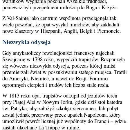
warunków wygnania pokonali wszelkie trudności,
ponieważ byli przepełnieni miłością do Boga i Krzyża.
Z Val-Sainte jako centrum wspólnota przyciągnęła tak
wiele powołań, że opat wysyłał mnichów, aby zakładali
nowe klasztory w Hiszpanii, Anglii, Belgii i Piemoncie.
Niezwykła odyseja
Gdy antykatoliccy rewolucjoniści francuscy najechali
Szwajcarię w 1798 roku, wypędzili trapistów. Rozpoczęła
się wówczas niezwykła odyseja, podczas której mnisi
przemierzali świat w poszukiwaniu stałego miejsca. Trafili
do Ameryki, Niemiec, a nawet do Rosji. Pomimo
ogromnych cierpień i trudów ich liczba stale rosła.
W 1813 roku opat trapistów odkupił od jezuitów teren
przy Piątej Alei w Nowym Jorku, gdzie dziś stoi katedra
św. Patryka, aby założyć szkołę i sierociniec. Ich pobyt
został jednak przerwany przez upadek Napoleona, który
umożliwił powrót licznej już wspólnoty do Francji – gdzie
zastali ukochane La Trappe w ruinie.