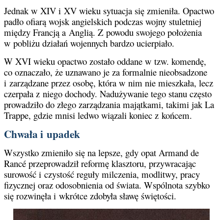
Jednak w XIV i XV wieku sytuacja się zmieniła. Opactwo
padło ofiarą wojsk angielskich podczas wojny stuletniej
między Francją a Anglią. Z powodu swojego położenia
w pobliżu działań wojennych bardzo ucierpiało.
W XVI wieku opactwo zostało oddane w tzw. komendę,
co oznaczało, że uznawano je za formalnie nieobsadzone
i zarządzane przez osobę, która w nim nie mieszkała, lecz
czerpała z niego dochody. Nadużywanie tego stanu często
prowadziło do złego zarządzania majątkami, takimi jak La
Trappe, gdzie mnisi ledwo wiązali koniec z końcem.
Chwała i upadek
Wszystko zmieniło się na lepsze, gdy opat Armand de
Rancé przeprowadził reformę klasztoru, przywracając
surowość i czystość reguły milczenia, modlitwy, pracy
fizycznej oraz odosobnienia od świata. Wspólnota szybko
się rozwinęła i wkrótce zdobyła sławę świętości.