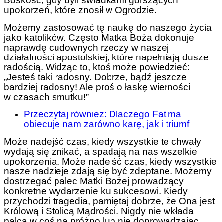
Boskość, gdy byli świadkami gorszących
upokorzeń, które znosił w Ogrodzie.
Możemy zastosować tę naukę do naszego życia
jako katolików. Często Matka Boża dokonuje
naprawdę cudownych rzeczy w naszej
działalności apostolskiej, które napełniają dusze
radością. Widząc to, ktoś może powiedzieć:
„Jesteś taki radosny. Dobrze, bądź jeszcze
bardziej radosny! Ale proś o łaskę wierności
w czasach smutku!”
Przeczytaj również: Dlaczego Fatima
obiecuje nam zarówno karę, jak i triumf
Może nadejść czas, kiedy wszystkie te chwały
wydają się znikać, a spadają na nas wszelkie
upokorzenia. Może nadejść czas, kiedy wszystkie
nasze nadzieje zdają się być zdeptane. Możemy
dostrzegać palec Matki Bożej prowadzący
konkretne wydarzenie ku sukcesowi. Kiedy
przychodzi tragedia, pamiętaj dobrze, że Ona jest
Królową i Stolicą Mądrości. Nigdy nie wkłada
palca w coś na próżno lub nie doprowadzając