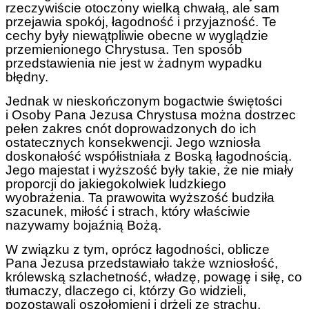
rzeczywiście otoczony wielką chwałą, ale sam
przejawia spokój, łagodność i przyjazność. Te
cechy były niewątpliwie obecne w wyglądzie
przemienionego Chrystusa. Ten sposób
przedstawienia nie jest w żadnym wypadku
błędny.
Jednak w nieskończonym bogactwie świętości
i Osoby Pana Jezusa Chrystusa można dostrzec
pełen zakres cnót doprowadzonych do ich
ostatecznych konsekwencji. Jego wzniosła
doskonałość współistniała z Boską łagodnością.
Jego majestat i wyższość były takie, że nie miały
proporcji do jakiegokolwiek ludzkiego
wyobrażenia. Ta prawowita wyższość budziła
szacunek, miłość i strach, który właściwie
nazywamy bojaźnią Bożą.
W związku z tym, oprócz łagodności, oblicze
Pana Jezusa przedstawiało także wzniosłość,
królewską szlachetność, władzę, powagę i siłę, co
tłumaczy, dlaczego ci, którzy Go widzieli,
pozostawali oszołomieni i drżeli ze strachu.