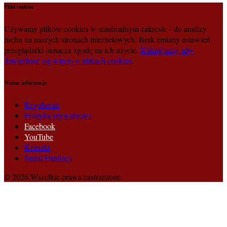
Pliki cookies
Używamy plików cookies w minimalnym zakresie - do analizy
ruchu na naszych stronach internetowych. Brak zmiany ustawień
przeglądarki oznacza zgodę na ich użycie.
Kliknij tutaj, aby
dowiedzieć się więcej o plikach cookies
.
Ważne informacje
Regulamin
Polityka prywatności
Facebook
YouTube
Kontakt
Statut Fundacji
© 2026 Wszelkie prawa zastrzeżone.