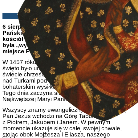
Plinio Corrêa de Oliveira | 06/08/2024
6 sierpnia obchodzimy Święto Przemienienia
Pańskiego. Tego dnia poświęcono pierwszy
kościół na Górze Tabor, która według tradycji
była „wysoką górą” opisaną w Ewangelii jako
miejsce Przemienienia.
W 1457 roku papież Kalikst III zarządził, aby to
święto było uroczyście obchodzone w całym
świecie chrześcijańskim, dziękując za zwycięstwo
nad Turkami pod Belgradem, szczególnie dzięki
bohaterskim wysiłkom św. Jana z Kapistranu.
Tego dnia zaczyna się również nowenna do
Najświętszej Maryi Panny Wniebowziętej.
Wszyscy znamy ewangeliczny epizod, w której
Pan Jezus wchodzi na Górę Tabor wraz
z Piotrem, Jakubem i Janem. W pewnym
momencie ukazuje się w całej swojej chwale,
stojąc obok Mojżesza i Eliasza, naszego