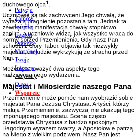
1
duchowego ojca
.
Petycje
Uczniowie są tak zachwyceni Jego chwałą, że
Zamów
wyrażają pragnienie pozostania tam. Jednak ta
książkę
zewnętrzna manifestacja chwały stopniowo
Legion
zanika, a uczniowie widzą, jak wszystko wraca do
normy sprzed Przemienienia. Gdy nasz Pan
Odnowy
schodzi z Góry Tabor, objawia tak niezwykły
Moralnej
majestat, że ludzie wykrzykują ze strachu przed
Nim.
Twoje
Intencje
Możemy rozważyć dwa aspekty tego
Artykuły
nadzwyczajnego wydarzenia.
O nas
Majestat i Miłosierdzie naszego Pana
Wsparcie
Przemienienie może pomóc nam wyobrazić sobie
majestat Pana Jezusa Chrystusa. Artyści, którzy
malują Przemienienie, zazwyczaj nie ukazują tego
imponującego majestatu. Scena często
przedstawia Chrystusa z bardzo spokojnym
i łagodnym wyrazem twarzy, a Apostołowie patrzą
na Niego z wielkim podziwem. Nasz Pan jest