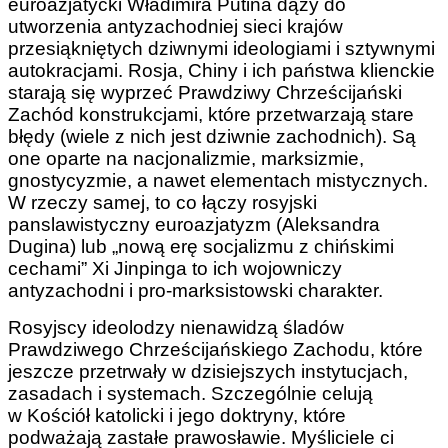
euroazjatycki Władimira Putina dąży do
utworzenia antyzachodniej sieci krajów
przesiąkniętych dziwnymi ideologiami i sztywnymi
autokracjami. Rosja, Chiny i ich państwa klienckie
starają się wyprzeć Prawdziwy Chrześcijański
Zachód konstrukcjami, które przetwarzają stare
błędy (wiele z nich jest dziwnie zachodnich). Są
one oparte na nacjonalizmie, marksizmie,
gnostycyzmie, a nawet elementach mistycznych.
W rzeczy samej, to co łączy rosyjski
panslawistyczny euroazjatyzm (Aleksandra
Dugina) lub „nową erę socjalizmu z chińskimi
cechami” Xi Jinpinga to ich wojowniczy
antyzachodni i pro-marksistowski charakter.
Rosyjscy ideolodzy nienawidzą śladów
Prawdziwego Chrześcijańskiego Zachodu, które
jeszcze przetrwały w dzisiejszych instytucjach,
zasadach i systemach. Szczególnie celują
w Kościół katolicki i jego doktryny, które
podważają zastałe prawosławie. Myśliciele ci