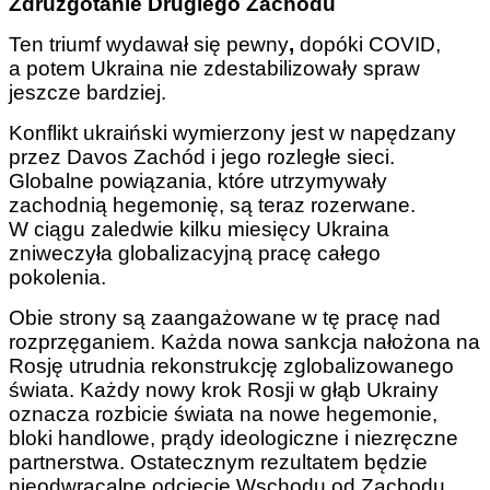
Zdruzgotanie Drugiego Zachodu
Ten triumf wydawał się pewny
,
dopóki COVID,
a potem Ukraina nie zdestabilizowały spraw
jeszcze bardziej.
Konflikt ukraiński wymierzony jest w napędzany
przez Davos Zachód i jego rozległe sieci.
Globalne powiązania, które utrzymywały
zachodnią hegemonię, są teraz rozerwane.
W ciągu zaledwie kilku miesięcy Ukraina
zniweczyła globalizacyjną pracę całego
pokolenia.
Obie strony są zaangażowane w tę pracę nad
rozprzęganiem. Każda nowa sankcja nałożona na
Rosję utrudnia rekonstrukcję zglobalizowanego
świata. Każdy nowy krok Rosji w głąb Ukrainy
oznacza rozbicie świata na nowe hegemonie,
bloki handlowe, prądy ideologiczne i niezręczne
partnerstwa. Ostatecznym rezultatem będzie
nieodwracalne odcięcie Wschodu od Zachodu.