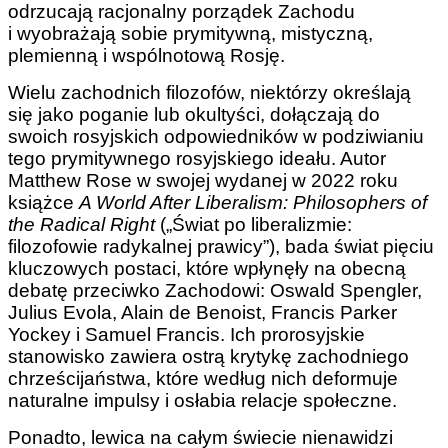
odrzucają racjonalny porządek Zachodu
i wyobrażają sobie prymitywną, mistyczną,
plemienną i wspólnotową Rosję.
Wielu zachodnich filozofów, niektórzy określają
się jako poganie lub okultyści, dołączają do
swoich rosyjskich odpowiedników w podziwianiu
tego prymitywnego rosyjskiego ideału. Autor
Matthew Rose w swojej wydanej w 2022 roku
książce
A World After Liberalism: Philosophers of
the Radical Right
(„Świat po liberalizmie:
filozofowie radykalnej prawicy”), bada świat pięciu
kluczowych postaci, które wpłynęły na obecną
debatę przeciwko Zachodowi: Oswald Spengler,
Julius Evola, Alain de Benoist, Francis Parker
Yockey i Samuel Francis. Ich prorosyjskie
stanowisko zawiera ostrą krytykę zachodniego
chrześcijaństwa, które według nich deformuje
naturalne impulsy i osłabia relacje społeczne.
Ponadto, lewica na całym świecie nienawidzi