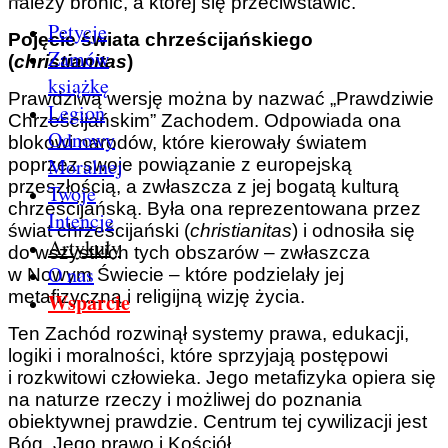
należy bronić, a której się przeciwstawić.
Petycje
Pojęcie świata chrześcijańskiego
Zamów
(
christianitas
)
książkę
Prawdziwą wersję można by nazwać „Prawdziwie
Legion
Chrześcijańskim” Zachodem. Odpowiada ona
Odnowy
blokowi narodów, które kierowały światem
Moralnej
poprzez swoje powiązanie z europejską
przeszłością, a zwłaszcza z jej bogatą kulturą
Twoje
chrześcijańską. Była ona reprezentowana przez
Intencje
świat chrześcijański (
christianitas
) i odnosiła się
Artykuły
do wszystkich tych obszarów – zwłaszcza
O nas
w Nowym Świecie – które podzielały jej
metafizyczną i religijną wizję życia.
Wsparcie
Ten Zachód rozwinął systemy prawa, edukacji,
logiki i moralności, które sprzyjają postępowi
i rozkwitowi człowieka. Jego metafizyka opiera się
na naturze rzeczy i możliwej do poznania
obiektywnej prawdzie. Centrum tej cywilizacji jest
Bóg, Jego prawo i Kościół.