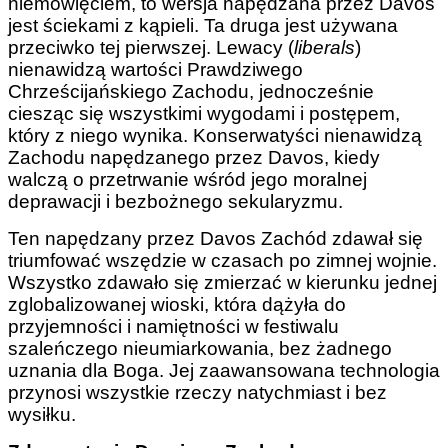
niemowlęciem, to wersja napędzana przez Davos
jest ściekami z kąpieli. Ta druga jest używana
przeciwko tej pierwszej. Lewacy (
liberals
)
nienawidzą wartości Prawdziwego
Chrześcijańskiego Zachodu, jednocześnie
ciesząc się wszystkimi wygodami i postępem,
który z niego wynika. Konserwatyści nienawidzą
Zachodu napędzanego przez Davos, kiedy
walczą o przetrwanie wśród jego moralnej
deprawacji i bezbożnego sekularyzmu.
Ten napędzany przez Davos Zachód zdawał się
triumfować wszędzie w czasach po zimnej wojnie.
Wszystko zdawało się zmierzać w kierunku jednej
zglobalizowanej wioski, która dążyła do
przyjemności i namiętności w festiwalu
szaleńczego nieumiarkowania, bez żadnego
uznania dla Boga. Jej zaawansowana technologia
przynosi wszystkie rzeczy natychmiast i bez
wysiłku.