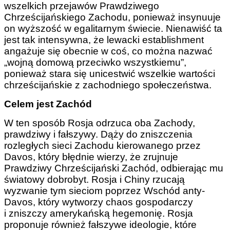
wszelkich przejawów Prawdziwego
Chrześcijańskiego Zachodu, ponieważ insynuuje
on wyższość w egalitarnym świecie. Nienawiść ta
jest tak intensywna, że lewacki establishment
angażuje się obecnie w coś, co można nazwać
„wojną domową przeciwko wszystkiemu”,
ponieważ stara się unicestwić wszelkie wartości
chrześcijańskie z zachodniego społeczeństwa.
Celem jest Zachód
W ten sposób Rosja odrzuca oba Zachody,
prawdziwy i fałszywy. Dąży do zniszczenia
rozległych sieci Zachodu kierowanego przez
Davos, który błędnie wierzy, że zrujnuje
Prawdziwy Chrześcijański Zachód, odbierając mu
światowy dobrobyt. Rosja i Chiny rzucają
wyzwanie tym sieciom poprzez Wschód anty-
Davos, który wytworzy chaos gospodarczy
i zniszczy amerykańską hegemonię. Rosja
proponuje również fałszywe ideologie, które