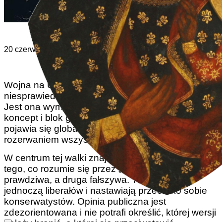
20 czerwca 2022 | John Horvat II
Wojna na Ukrainie jest czymś więcej niż tylko
niesprawiedliwą wojną agresji ze strony Rosji.
Jest ona wymierzona również w Zachód jako
koncept i blok geopolityczny. Na horyzoncie
pojawia się globalna wojna kulturowa, grożąca
rozerwaniem wszystkiego na strzępy.
W centrum tej walki znajdują się dwie koncepcje
tego, co rozumie się przez „Zachód”, jedna
prawdziwa, a druga fałszywa. Te dwa modele
jednoczą liberałów i nastawiają przeciwko sobie
konserwatystów. Opinia publiczna jest
zdezorientowana i nie potrafi określić, której wersji