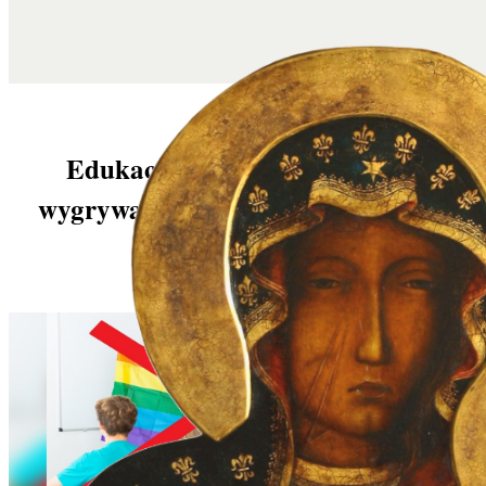
Edukacja zdrowotna – rodzice
wygrywają bitwę, ale wojna o dusze
dzieci trwa