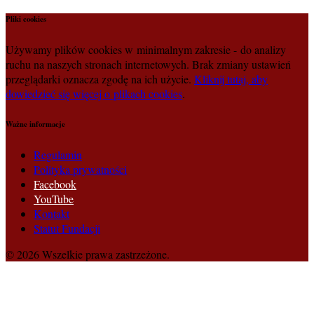
Pliki cookies
Używamy plików cookies w minimalnym zakresie - do analizy
ruchu na naszych stronach internetowych. Brak zmiany ustawień
przeglądarki oznacza zgodę na ich użycie.
Kliknij tutaj, aby
dowiedzieć się więcej o plikach cookies
.
Ważne informacje
Regulamin
Polityka prywatności
Facebook
YouTube
Kontakt
Statut Fundacji
© 2026 Wszelkie prawa zastrzeżone.