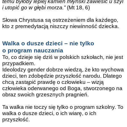
temu byłoby lepiej kamień młyński zawiesić u szyi
i utopić go w głębi morza.”
(Mt 18, 6)
Słowa Chrystusa są ostrzeżeniem dla każdego,
kto z premedytacją niszczy niewinność dziecka.
Walka o dusze dzieci – nie tylko
o program nauczania
To, co dzieje się dziś w polskich szkołach, nie jest
przypadkiem.
Ideolodzy gender dobrze wiedzą, że kto wychowa
dzieci, ten zdobędzie przyszłość narodu. Dlatego
chcą zastąpić prawdę o człowieku – wizją
człowieka oderwanego od Boga, stworzonego na
obraz swoich grzesznych pragnień.
Ta walka nie toczy się tylko o program szkolny. To
walka o dusze dzieci, o ich wiarę, o ich
przyszłość.