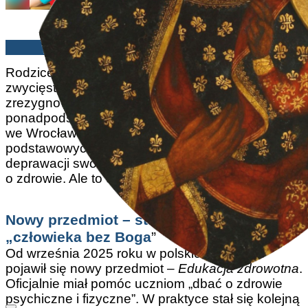
Michał Rogalski | 07/10/2025
Rodzice w całej Polsce odnieśli pierwsze
zwycięstwo. Z zajęć „Edukacji zdrowotnej”
zrezygnowało aż 86 procent uczniów szkół
ponadpodstawowych w Warszawie, 92 procent
we Wrocławiu i ponad połowa dzieci w szkołach
podstawowych. To jasny sygnał: Polacy nie chcą
deprawacji swoich dzieci pod pozorem troski
o zdrowie. Ale to dopiero początek walki.
Nowy przedmiot – stary plan: wychować
„człowieka bez Boga
”
Od września 2025 roku w polskich szkołach
pojawił się nowy przedmiot –
Edukacja zdrowotna
.
Oficjalnie miał pomóc uczniom „dbać o zdrowie
psychiczne i fizyczne”. W praktyce stał się kolejną