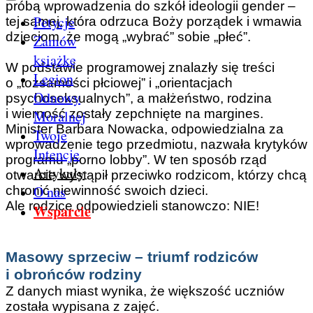
próbą wprowadzenia do szkół ideologii gender –
Petycje
tej samej, która odrzuca Boży porządek i wmawia
dzieciom, że mogą „wybrać” sobie „płeć”.
Zamów
książkę
W podstawie programowej znalazły się treści
Legion
o „tożsamości płciowej” i „orientacjach
Odnowy
psychoseksualnych”, a małżeństwo, rodzina
i wierność zostały zepchnięte na margines.
Moralnej
Minister Barbara Nowacka, odpowiedzialna za
Twoje
wprowadzenie tego przedmiotu, nazwała krytyków
Intencje
programu „porno lobby”. W ten sposób rząd
Artykuły
otwarcie wystąpił przeciwko rodzicom, którzy chcą
O nas
chronić niewinność swoich dzieci.
Ale rodzice odpowiedzieli stanowczo: NIE!
Wsparcie
Masowy sprzeciw – triumf rodziców
i obrońców rodziny
Z danych miast wynika, że większość uczniów
została wypisana z zajęć.