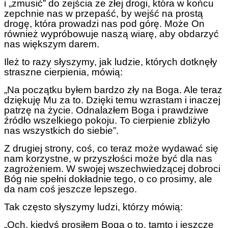
i „zmusić” do zejścia ze złej drogi, która w końcu
zepchnie nas w przepaść, by wejść na prostą
drogę, która prowadzi nas pod górę. Może On
również wypróbowuje naszą wiarę, aby obdarzyć
nas większym darem.
Ileż to razy słyszymy, jak ludzie, których dotknęły
straszne cierpienia, mówią:
„Na początku byłem bardzo zły na Boga. Ale teraz
dziękuję Mu za to. Dzięki temu wzrastam i inaczej
patrzę na życie. Odnalazłem Boga i prawdziwe
źródło wszelkiego pokoju. To cierpienie zbliżyło
nas wszystkich do siebie”.
Z drugiej strony, coś, co teraz może wydawać się
nam korzystne, w przyszłości może być dla nas
zagrożeniem. W swojej wszechwiedzącej dobroci
Bóg nie spełni dokładnie tego, o co prosimy, ale
da nam coś jeszcze lepszego.
Tak często słyszymy ludzi, którzy mówią:
„Och, kiedyś prosiłem Boga o to, tamto i jeszcze