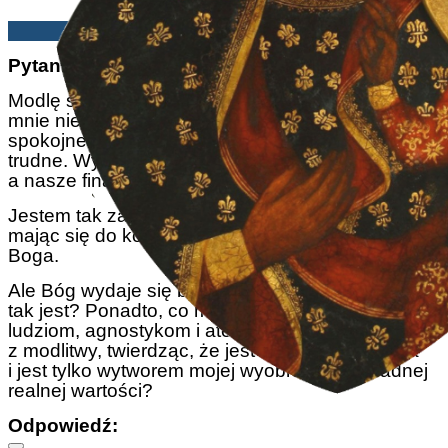
ANF | 11/03/2022
Pytanie:
Modlę się i modlę, ale mam wrażenie, że Bóg
mnie nie słucha. Zawsze mieliśmy dobre,
spokojne życie rodzinne, ale ostatnie lata były
trudne. Wydaje się, że nie układa nam się w życiu,
a nasze finanse zaczęły się pogarszać.
Jestem tak zaniepokojony tą sytuacją, że nie
mając się do kogo zwrócić, zwróciłem się do
Boga.
Ale Bóg wydaje się być na mnie głuchy. Dlaczego
tak jest? Ponadto, co mam powiedzieć niektórym
ludziom, agnostykom i ateistom, którzy śmieją się
z modlitwy, twierdząc, że jest ona bezsensowna
i jest tylko wytworem mojej wyobraźni bez żadnej
realnej wartości?
Odpowiedź: