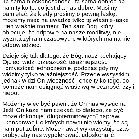
Ta sama nieskończoność i ta sama dobroć da
nam tylko to, co jest dla nas dobre. Musimy
pamiętać, że kiedy prosimy o pewną łaskę,
możemy mieć na uwadze tylko tę właśnie łaskę
i ten właśnie moment. Ten sam Bóg, który
obiecuje, że odpowie na nasze modlitwy, nie
wyznaczył ram czasowych, w których ma na nie
odpowiedzieć.
Dzieje się tak dlatego, że Bóg, nasz kochający
Ojciec, widzi przeszłość, teraźniejszość
i przyszłość jednocześnie, podczas gdy my
widzimy tylko teraźniejszość. Przede wszystkim
jednak widzi On wieczność i chce tylko tego, co
pomoże nam osiągnąć właściwą wieczność, czyli
niebo.
Możemy więc być pewni, że On nas wysłucha.
Jeśli On każe nam czekać, to dlatego, że być
może dokonuje „długoterminowych” napraw
i konserwacji, o których nawet nie wiemy, że są
nam potrzebne. Może nawet wykorzystuje czas
próby, aby nas wypolerować, udoskonalić