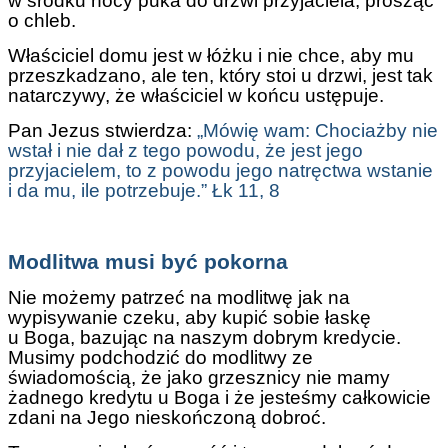
w środku nocy puka do drzwi przyjaciela, prosząc
o chleb.
Właściciel domu jest w łóżku i nie chce, aby mu
przeszkadzano, ale ten, który stoi u drzwi, jest tak
natarczywy, że właściciel w końcu ustępuje.
Pan Jezus stwierdza
:
„Mówię wam: Chociażby nie
wstał i nie dał z tego powodu, że jest jego
przyjacielem, to z powodu jego natręctwa wstanie
i da mu, ile potrzebuje.” Łk 11, 8
Modlitwa musi być pokorna
Nie możemy patrzeć na modlitwę jak na
wypisywanie czeku, aby kupić sobie łaskę
u Boga, bazując na naszym dobrym kredycie.
Musimy podchodzić do modlitwy ze
świadomością, że jako grzesznicy nie mamy
żadnego kredytu u Boga i że jesteśmy całkowicie
zdani na Jego nieskończoną dobroć.