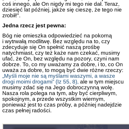
coś innego, ale On nigdy mi tego nie dał. Teraz,
dziesięć lat później, jakże się cieszę, że tego nie
zrobił!".
Jedna rzecz jest pewna:
Bóg nie omieszka odpowiedzieć na pokorną
i wytrwałą modlitwę. Bez względu na to, czy
zdecyduje się On spełnić naszą prośbę
natychmiast, czy też każe nam czekać, musimy
ufać, że On, bez względu na pozory, czyni nam
dobrze. To, co my uważamy za dobre, i to, co On
uważa za dobre, to mogą być dwie różne rzeczy:
„Myśli moje nie są myślami waszymi, a wasze
drogi moimi drogami” (Iz 55, 8),
ale w tym miejscu
musimy zdać się na Jego dobroczynną wolę.
Nasza rola polega na tym, aby być cierpliwym,
spokojnym, a przede wszystkim wiernym,
ponieważ jest to czas próby, a później nadejdzie
czas pełnej radości.