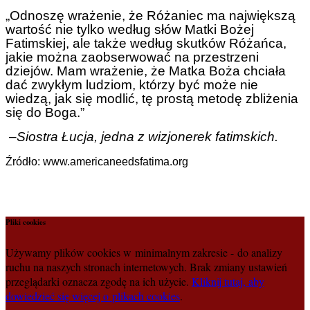
„Odnoszę wrażenie, że Różaniec ma największą
wartość nie tylko według słów Matki Bożej
Fatimskiej, ale także według skutków Różańca,
jakie można zaobserwować na przestrzeni
dziejów. Mam wrażenie, że Matka Boża chciała
dać zwykłym ludziom, którzy być może nie
wiedzą, jak się modlić, tę prostą metodę zbliżenia
się do Boga.”
–
Siostra Łucja, jedna z wizjonerek fatimskich.
Źródło: www.americaneedsfatima.org
Pliki cookies
Używamy plików cookies w minimalnym zakresie - do analizy
ruchu na naszych stronach internetowych. Brak zmiany ustawień
przeglądarki oznacza zgodę na ich użycie.
Kliknij tutaj, aby
dowiedzieć się więcej o plikach cookies
.