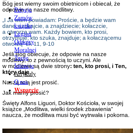
Bóg jest wierny swoim obietnicom i obiecał, że
Petycje
odpowie na nasze modlitwy.
Zamów
„I Ja wam powiadam: Proście, a będzie wam
książkę
dane; szukajcie, a znajdziecie; kołaczcie,
a otworzą wam. Każdy bowiem, kto prosi,
Legion
otrzymuje; kto szuka, znajduje; a kołaczącemu
Odnowy
otworzą” Łk 11, 9-10
Moralnej
Jeśli Bóg obiecuje, że odpowie na nasze
Twoje
modlitwy, to z pewnością to uczyni. Ale
Intencje
w modlitwie są dwie strony
: ten, kto prosi, i Ten,
który daje
.
Artykuły
O nas
Naszą rolą jest prosić.
Wsparcie
Jak mamy prosić?
Święty Alfons Liguori, Doktor Kościoła, w swojej
książce „Modlitwa, wielki środek zbawienia”
naucza, że modlitwa musi być wytrwała i pokorna.