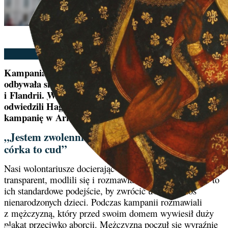
Kobus Suttorp | 18/03/2026
Kampania uliczna na rzecz nienarodzonych dzieci
odbywała się w minionym tygodniu w całej Holandii
i Flandrii. W poniedziałek i wtorek nasi wolontariusze
odwiedzili Hagę, Leiden i Utrecht. W środę prowadzili
kampanię w Arnhem, a w czwartek w Eindhoven.
„Jestem zwolenniczką ochrony życia. Moja
córka to cud”
Nasi wolontariusze docierając do Arnhem rozwinęli nasz
transparent, modlili się i rozmawiali z przechodniami - to
ich standardowe podejście, by zwrócić uwagę na los
nienarodzonych dzieci. Podczas kampanii rozmawiali
z mężczyzną, który przed swoim domem wywiesił duży
plakat przeciwko aborcji. Mężczyzna poczuł się wyraźnie