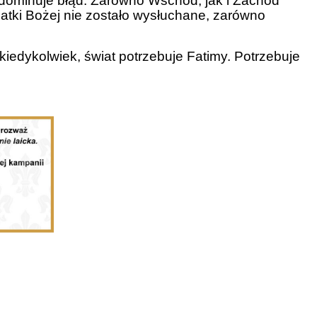
l dominuje błąd. Zarówno Wschód, jak i Zachód
Matki Bożej nie zostało wysłuchane, zarówno
ż kiedykolwiek, świat potrzebuje Fatimy. Potrzebuje