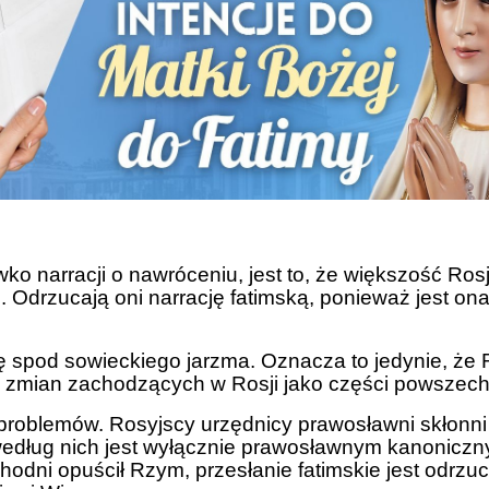
ko narracji o nawróceniu, jest to, że większość Rosj
 Odrzucają oni narrację fatimską, ponieważ jest ona
ię spod sowieckiego jarzma. Oznacza to jedynie, że 
oni zmian zachodzących w Rosji jako części powszec
roblemów. Rosyjscy urzędnicy prawosławni skłonni s
 według nich jest wyłącznie prawosławnym kanonicz
hodni opuścił Rzym, przesłanie fatimskie jest odrzu