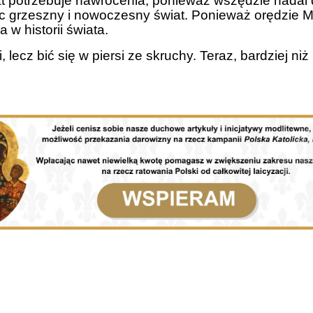
wiat potrzebuje nawrócenia, ponieważ wszędzie nada
jąc grzeszny i nowoczesny świat. Ponieważ orędzie 
w historii świata.
 lecz bić się w piersi ze skruchy. Teraz, bardziej ni