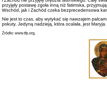
i Zachód nie przyjęły orędzia fatimskiego. Cały ś
przyjęły postawę zgoła inną niż fatimska, przyjmu
Wschód, jak i Zachód czeka bezprecedensowa kara 
Nie jest to czas, aby wytykać się nawzajem palcami,
pokuty. Jedyną nadzieją, która ocalała, jest Maryja.
Źródło: www.tfp.org.