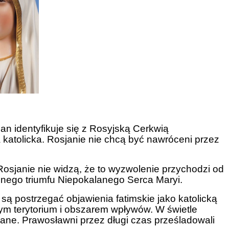
an identyfikuje się z Rosyjską Cerkwią
 katolicka. Rosjanie nie chcą być nawróceni przez
Rosjanie nie widzą, że to wyzwolenie przychodzi od
hnego triumfu Niepokalanego Serca Maryi.
ą postrzegać objawienia fatimskie jako katolicką
nym terytorium i obszarem wpływów. W świetle
cane. Prawosławni przez długi czas prześladowali