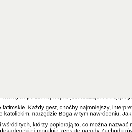
timskie ponownie znalazło się w centrum dyskusji.
ce się do Rosji i jej błędów, są tłem aktualnych wy
śli nie, [kraj ten] rozpowszechni swe błędy po świec
iał wiele wycierpieć, różne narody będą unicestwio
niu Rosji po poświęceniu tego narodu Jej Niepoka
dami komunizmu. Rosja rzeczywiście szerzyła je na c
katolików na zaczął krążyć błędny pogląd, że było 
ądami Władimira Putina.
a jakiegoś pozoru porządku na ziemi sparaliżowane
 wiernych po zimnej wojnie jest rodzajem trwająceg
e fatimskie. Każdy gest, choćby najmniejszy, interpr
 katolickim, narzędzie Boga w tym nawróceniu. Jakby
 wśród tych, którzy popierają to, co można nazwać n
 że dekadenckie i moralnie zepsute narody Zachodu r