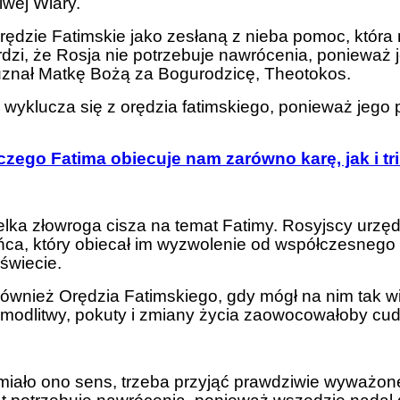
iwej Wiary.
ędzie Fatimskie jako zesłaną z nieba pomoc, która 
rdzi, że Rosja nie potrzebuje nawrócenia, ponieważ j
 uznał Matkę Bożą za Bogurodzicę, Theotokos.
yklucza się z orędzia fatimskiego, ponieważ jego p
czego Fatima obiecuje nam zarówno karę, jak i tr
a złowroga cisza na temat Fatimy. Rosyjscy urzędnic
, który obiecał im wyzwolenie od współczesnego zła
świecie.
również Orędzia Fatimskiego, gdy mógł na nim tak wi
dlitwy, pokuty i zmiany życia zaowocowałoby cudam
k miało ono sens, trzeba przyjąć prawdziwie wyważo