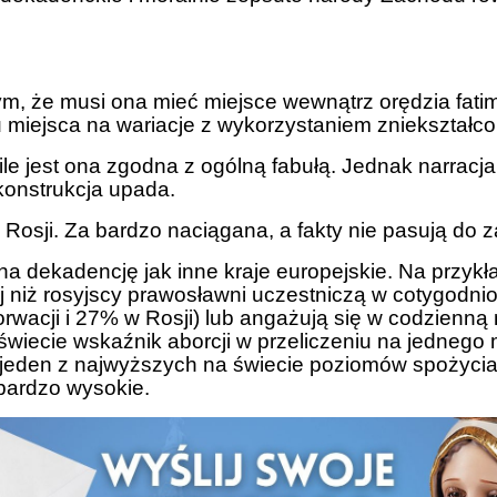
tym, że musi ona mieć miejsce wewnątrz orędzia fa
 tu miejsca na wariacje z wykorzystaniem zniekształc
le jest ona zgodna z ogólną fabułą. Jednak narracj
konstrukcja upada.
 Rosji. Za bardzo naciągana, a fakty nie pasują do z
na dekadencję jak inne kraje europejskie. Na przy
ej niż rosyjscy prawosławni uczestniczą w cotygod
wacji i 27% w Rosji) lub angażują się w codzienną 
iecie wskaźnik aborcji w przeliczeniu na jednego m
jeden z najwyższych na świecie poziomów spożycia a
 bardzo wysokie.