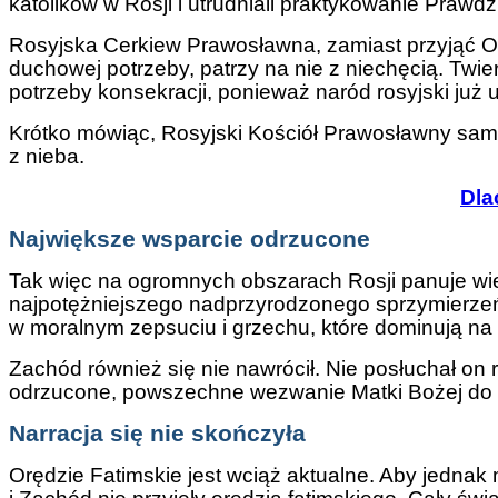
katolików w Rosji i utrudniali praktykowanie Prawdz
Rosyjska Cerkiew Prawosławna, zamiast przyjąć Or
duchowej potrzeby, patrzy na nie z niechęcią. Twie
potrzeby konsekracji, ponieważ naród rosyjski już
Krótko mówiąc, Rosyjski Kościół Prawosławny sam w
z nieba.
Dla
Największe wsparcie odrzucone
Tak więc na ogromnych obszarach Rosji panuje wielk
najpotężniejszego nadprzyrodzonego sprzymierzeńca
w moralnym zepsuciu i grzechu, które dominują na 
Zachód również się nie nawrócił. Nie posłuchał on 
odrzucone, powszechne wezwanie Matki Bożej do mo
Narracja się nie skończyła
Orędzie Fatimskie jest wciąż aktualne. Aby jedna