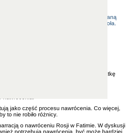
darzeń na Ukrainie:
„Jeśli moje prośby zostaną
ie, wywołując wojny i prześladowania Kościoła.
ne”.
lanemu Sercu.
ałym świecie od 1917 roku.
to nawrócenie Rosji przewidziane przez Matkę
j przez siedem dekad rządów ateistów
o nawrócenia.
etują jako część procesu nawrócenia. Co więcej,
 to nie robiło różnicy.
arracją o nawróceniu Rosji w Fatimie. W dyskusji
ównież potrzebują nawrócenia, być może bardziej