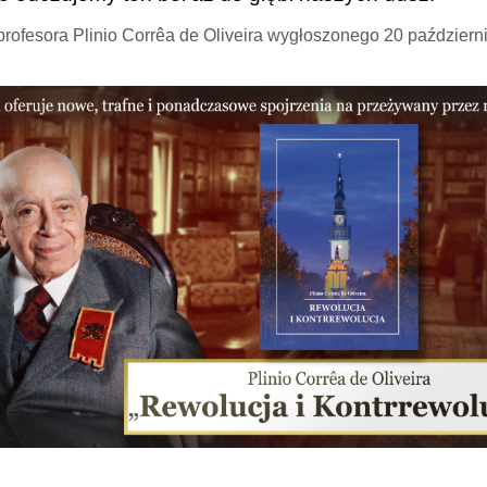
rofesora Plinio Corrêa de Oliveira wygłoszonego 20 październ