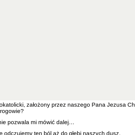
eć, że jesteśmy świadkami ukrzyżowania Świętego K
t Mistycznym Ciałem Chrystusa. Zabijanie Kościoła
iertelny.
dczas Męki — gdy idzie ociekając krwią, chwiejąc s
m. Reprezentuje dwa tysiące lat chwały i męczeństwa
 instytucji. Dzisiaj widzimy go pozbawionego piękna
e ten Kościół, który wziął na siebie nasze grzechy i c
o Kościoła Rzymskokatolickiego.
ia, od chwili, gdy się budzimy, aż do momentu, gdy 
atolicki, założony przez naszego Pana Jezusa Chrys
wrogowie?
że nie pozwala mi mówić dalej…
e odczujemy ten ból aż do głębi naszych dusz.