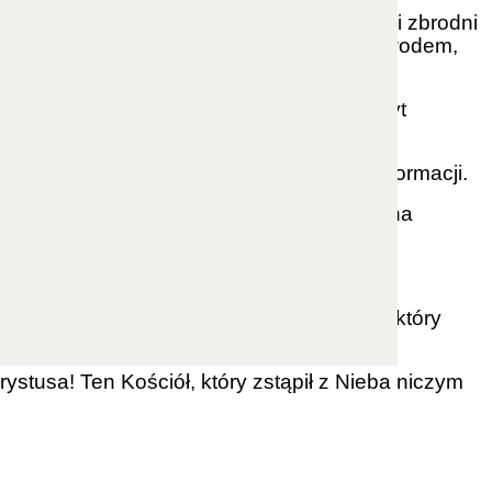
ościoła Katolickiego. Jesteśmy świadkami zbrodni
 jest jak zabijanie Chrystusa. Jedynym powodem,
ię pod ciężarem Krzyża, gdy idzie na szczyt
! Dziś ukazuje się nam u szczytu swej deformacji.
 i zniekształconego. Stracił wszystko. Można
ierpiał za nas!
kładziemy się spać. Powinien to być ból, który
tusa! Ten Kościół, który zstąpił z Nieba niczym