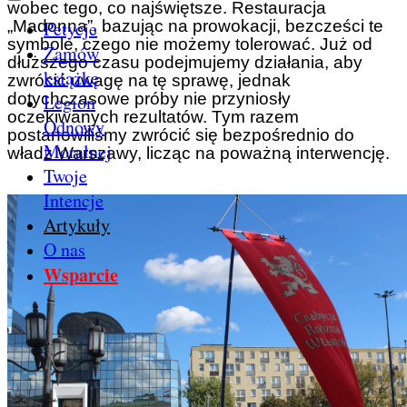
wobec tego, co najświętsze. Restauracja
Petycje
„Madonna”, bazując na prowokacji, bezcześci te
symbole, czego nie możemy tolerować. Już od
Zamów
dłuższego czasu podejmujemy działania, aby
książkę
zwrócić uwagę na tę sprawę, jednak
dotychczasowe próby nie przyniosły
Legion
oczekiwanych rezultatów. Tym razem
Odnowy
postanowiliśmy zwrócić się bezpośrednio do
Moralnej
władz Warszawy, licząc na poważną interwencję.
Twoje
Intencje
Artykuły
O nas
Wsparcie