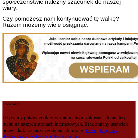
społeczeństwie należny szacunek do naszej
wiary.
Czy pomożesz nam kontynuować tę walkę?
Razem możemy wiele osiągnąć.
Pliki cookies
Używamy plików cookies w minimalnym zakresie - do analizy
ruchu na naszych stronach internetowych. Brak zmiany ustawień
przeglądarki oznacza zgodę na ich użycie.
Kliknij tutaj, aby
dowiedzieć się więcej o plikach cookies
.