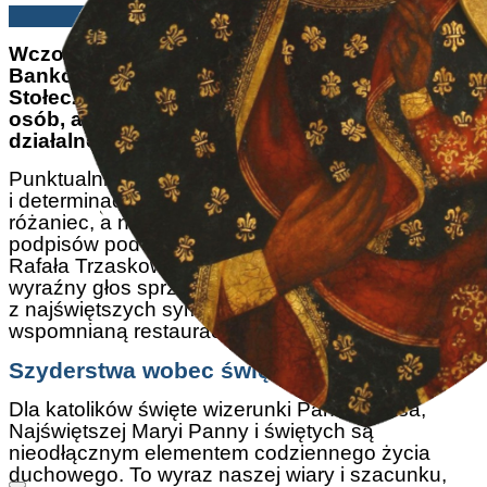
Redakcja | 26/09/2024
Wczoraj, 25 września 2024 roku, na Placu
Bankowym przed ratuszem Miasta
Stołecznego Warszawy zebrało się ponad 50
osób, aby wspólnie wyrazić sprzeciw wobec
działalności restauracji „Madonna”.
Punktualnie o godzinie 12:00, w duchu modlitwy
i determinacji, uczestnicy spotkania odmówili
różaniec, a następnie przekazali niemal 50 tysięcy
podpisów pod petycją do Prezydenta Warszawy,
Rafała Trzaskowskiego. Petycja ta stanowi
wyraźny głos sprzeciwu wobec szydzenia
z najświętszych symboli naszej wiary przez
wspomnianą restaurację.
Szyderstwa wobec świętych symboli
Dla katolików święte wizerunki Pana Jezusa,
Najświętszej Maryi Panny i świętych są
nieodłącznym elementem codziennego życia
duchowego. To wyraz naszej wiary i szacunku,