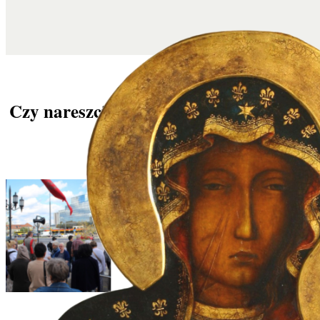
Czy nareszcie zostaniemy potraktowani
poważnie?