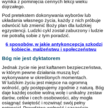
wynika z pominięcia cennych lekcji wieku
dojrzałego.
Pod pretekstem dokonywania wyborów lub
układania własnego życia, każdy z nich próbuje
odwrócić lub zmienić Boży plan dla ludzkiej
egzystencji. Ludzki cykl został zaburzony i ludzie
nie potrafią sobie z tym poradzić.
6 sposobów, w jakie antykoncepcja szkodzi
kobiecie, małżeństwu i społeczeństwu
Bóg nie jest dyktatorem
Jednak życie nie jest kaftanem bezpieczeństwa,
w którym pewne działania muszą być
wykonywane w określonych momentach.
W ludzkim życiu jest miejsce na ogromną
wolność, gdy postępujemy zgodnie z naturą. Bóg
daje każdej osobie wolną wolę i unikalny zestaw
darów, celów i cech osobowości, aby mogła
osiągnąć świętość i rozwinąć swój pełny
potencjał. Prawdziwa wolność i szczęście