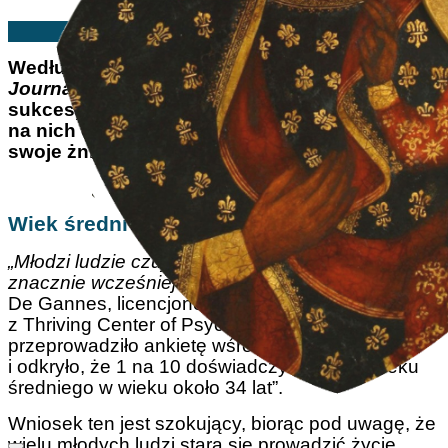
Edwin Benson | 24/02/2025
Według niedawnego artykułu w
Wall Street
Journal
, wielu młodych ludzi odnoszących
sukcesy czuje się staro.
Presja życia mocno
na nich ciąży, a chaotyczny styl życia zbiera
swoje żniwo.
Wiek średni po trzydziestce?
„Młodzi ludzie czują się starsi i odczuwają presję
znacznie wcześniej w swoim życiu”
- mówi Tirrell
De Gannes, licencjonowany psycholog kliniczny
z Thriving Center of Psychology. Centrum
przeprowadziło ankietę wśród millenialsów
i odkryło, że 1 na 10 doświadczył kryzysu wieku
średniego w wieku około 34 lat”.
Wniosek ten jest szokujący, biorąc pod uwagę, że
wielu młodych ludzi stara się prowadzić życie,