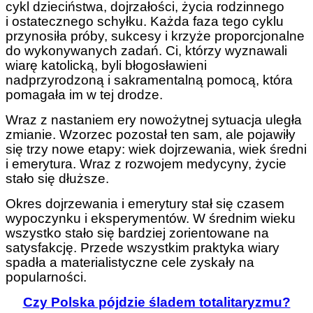
cykl dzieciństwa, dojrzałości, życia rodzinnego
i ostatecznego schyłku. Każda faza tego cyklu
przynosiła próby, sukcesy i krzyże proporcjonalne
do wykonywanych zadań. Ci, którzy wyznawali
wiarę katolicką, byli błogosławieni
nadprzyrodzoną i sakramentalną pomocą, która
pomagała im w tej drodze.
Wraz z nastaniem ery nowożytnej sytuacja uległa
zmianie. Wzorzec pozostał ten sam, ale pojawiły
się trzy nowe etapy: wiek dojrzewania, wiek średni
i emerytura. Wraz z rozwojem medycyny, życie
stało się dłuższe.
Okres dojrzewania i emerytury stał się czasem
wypoczynku i eksperymentów. W średnim wieku
wszystko stało się bardziej zorientowane na
satysfakcję. Przede wszystkim praktyka wiary
spadła a materialistyczne cele zyskały na
popularności.
Czy Polska pójdzie śladem totalitaryzmu?