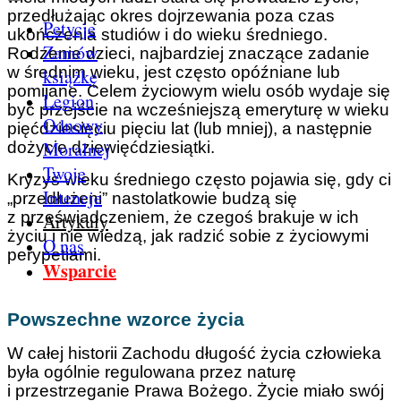
przedłużając okres dojrzewania poza czas
Petycje
ukończenia studiów i do wieku średniego.
Zamów
Rodzenie dzieci, najbardziej znaczące zadanie
w średnim wieku, jest często opóźniane lub
książkę
pomijane. Celem życiowym wielu osób wydaje się
Legion
być przejście na wcześniejszą emeryturę w wieku
Odnowy
pięćdziesięciu pięciu lat (lub mniej), a następnie
Moralnej
dożycie dziewięćdziesiątki.
Twoje
Kryzys wieku średniego często pojawia się, gdy ci
Intencje
„przedłużeni” nastolatkowie budzą się
z przeświadczeniem, że czegoś brakuje w ich
Artykuły
życiu i nie wiedzą, jak radzić sobie z życiowymi
O nas
perypetiami.
Wsparcie
Powszechne wzorce życia
W całej historii Zachodu długość życia człowieka
była ogólnie regulowana przez naturę
i przestrzeganie Prawa Bożego. Życie miało swój