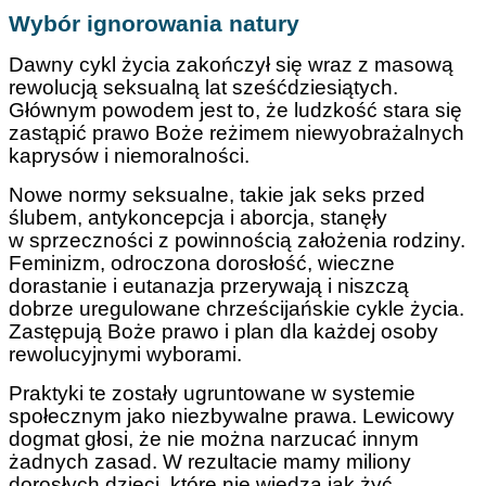
Wybór ignorowania natury
Dawny cykl życia zakończył się wraz z masową
rewolucją seksualną lat sześćdziesiątych.
Głównym powodem jest to, że ludzkość stara się
zastąpić prawo Boże reżimem niewyobrażalnych
kaprysów i niemoralności.
Nowe normy seksualne, takie jak seks przed
ślubem, antykoncepcja i aborcja, stanęły
w sprzeczności z powinnością założenia rodziny.
Feminizm, odroczona dorosłość, wieczne
dorastanie i eutanazja przerywają i niszczą
dobrze uregulowane chrześcijańskie cykle życia.
Zastępują Boże prawo i plan dla każdej osoby
rewolucyjnymi wyborami.
Praktyki te zostały ugruntowane w systemie
społecznym jako niezbywalne prawa. Lewicowy
dogmat głosi, że nie można narzucać innym
żadnych zasad. W rezultacie mamy miliony
dorosłych dzieci, które nie wiedzą jak żyć.