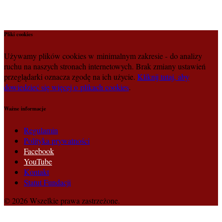
Pliki cookies
Używamy plików cookies w minimalnym zakresie - do analizy
ruchu na naszych stronach internetowych. Brak zmiany ustawień
przeglądarki oznacza zgodę na ich użycie.
Kliknij tutaj, aby
dowiedzieć się więcej o plikach cookies
.
Ważne informacje
Regulamin
Polityka prywatności
Facebook
YouTube
Kontakt
Statut Fundacji
© 2026 Wszelkie prawa zastrzeżone.