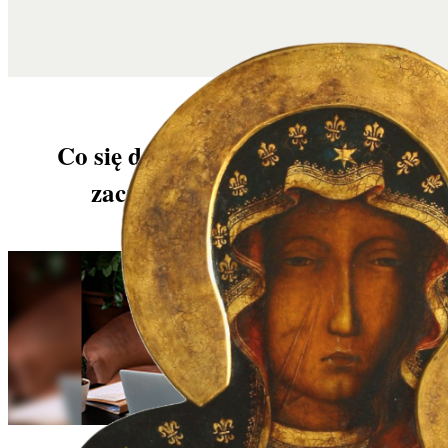
Co się dzieje, gdy młodzi ludzie
zaczynają czuć się staro?