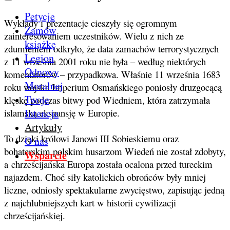
Petycje
Wykłady i prezentacje cieszyły się ogromnym
Zamów
zainteresowaniem uczestników. Wielu z nich ze
książkę
zdumieniem odkryło, że data zamachów terrorystycznych
Legion
z 11 września 2001 roku nie była – według niektórych
Odnowy
komentatorów – przypadkowa. Właśnie 11 września 1683
Moralnej
roku wojska Imperium Osmańskiego poniosły druzgocącą
Twoje
klęskę podczas bitwy pod Wiedniem, która zatrzymała
Intencje
islamską ekspansję w Europie.
Artykuły
To dzięki królowi Janowi III Sobieskiemu oraz
O nas
bohaterskim polskim husarzom Wiedeń nie został zdobyty,
Wsparcie
a chrześcijańska Europa została ocalona przed tureckim
najazdem. Choć siły katolickich obrońców były mniej
liczne, odniosły spektakularne zwycięstwo, zapisując jedną
z najchlubniejszych kart w historii cywilizacji
chrześcijańskiej.