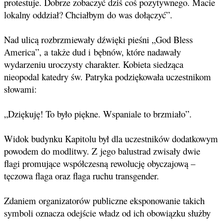
protestuje. Dobrze zobaczyć dziś coś pozytywnego. Macie
lokalny oddział? Chciałbym do was dołączyć”.
Nad ulicą rozbrzmiewały dźwięki pieśni „God Bless
America”, a także dud i bębnów, które nadawały
wydarzeniu uroczysty charakter. Kobieta siedząca
nieopodal katedry św. Patryka podziękowała uczestnikom
słowami:
„Dziękuję! To było piękne. Wspaniale to brzmiało”.
Widok budynku Kapitolu był dla uczestników dodatkowym
powodem do modlitwy. Z jego balustrad zwisały dwie
flagi promujące współczesną rewolucję obyczajową –
tęczowa flaga oraz flaga ruchu transgender.
Zdaniem organizatorów publiczne eksponowanie takich
symboli oznacza odejście władz od ich obowiązku służby