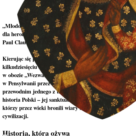
John Ritchie | 01/07/2026
„Młodość nie została stworzona dla przyjemności, lecz
dla heroizmu” – pisał francuski poeta i dramaturg
Paul Claudel.
Kierując się pragnieniem życia pełnego cnót i odwagi,
kilkudziesięciu młodych mężczyzn wzięło udział
w obozie „Wezwanie do Rycerstwa”, organizowanym
w Pensylwanii przez American TFP. Motywem
przewodnim jednego z takich obozów była katolicka
historia Polski – jej sanktuaria, święci oraz rycerze,
którzy przez wieki bronili wiary i chrześcijańskiej
cywilizacji.
Historia, która ożywa