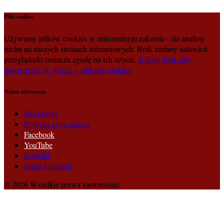
Pliki cookies
Używamy plików cookies w minimalnym zakresie - do analizy
ruchu na naszych stronach internetowych. Brak zmiany ustawień
przeglądarki oznacza zgodę na ich użycie.
Kliknij tutaj, aby
dowiedzieć się więcej o plikach cookies
.
Ważne informacje
Regulamin
Polityka prywatności
Facebook
YouTube
Kontakt
Statut Fundacji
© 2026 Wszelkie prawa zastrzeżone.