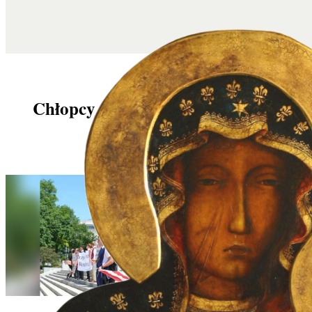
Chłopcy ślubują walczyć o naród
wierny Bogu