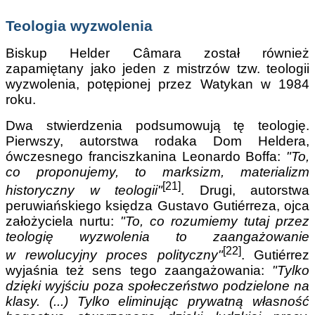
Teologia wyzwolenia
Biskup Helder Câmara został również
zapamiętany jako jeden z mistrzów tzw. teologii
wyzwolenia, potępionej przez Watykan w 1984
roku.
Dwa stwierdzenia podsumowują tę teologię.
Pierwszy, autorstwa rodaka Dom Heldera,
ówczesnego franciszkanina Leonardo Boffa:
"To,
co proponujemy, to marksizm, materializm
[21]
historyczny w teologii"
. Drugi, autorstwa
peruwiańskiego księdza Gustavo Gutiérreza, ojca
założyciela nurtu:
"To, co rozumiemy tutaj przez
teologię wyzwolenia to zaangażowanie
[22]
w rewolucyjny proces polityczny"
. Gutiérrez
wyjaśnia też sens tego zaangażowania:
"Tylko
dzięki wyjściu poza społeczeństwo podzielone na
klasy. (...) Tylko eliminując prywatną własność