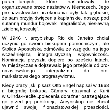
paramilitarnych, które naśladowały te
organizowane przez nazistów w Niemczech. Jego
pro-nazistowskie przekonania były tak głębokie,
że sam przyjął święcenia kapłańskie, nosząc pod
sutanną mundur bojówek integralistów, niesławną
„zieloną koszulę”.
W 1946 r. arcybiskup Rio de Janeiro chciał
uczynić go swoim biskupem pomocniczym, ale
Stolica Apostolska odmówiła ze względu na jego
wcześniejszą integralistyczną wojowniczość.
Nominacja przyszła dopiero po sześciu latach.
W międzyczasie dojrzewało jego przejście od pro-
nazistowskiego integralizmu do pro-
marksistowskiego progresywizmu.
Kiedy brazylijski pisarz Otto Engel napisał w 1968
r. biografię biskupa Câmary, otrzymał z Kurii
w Olinda-Recife „polecenia doraźne” ostrzegające
go przed jej publikacją. Arcybiskup nie chciał
ujawnić swojej filonazistowskiej przeszłości,