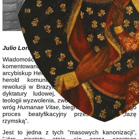
Julio Loredo
Wiadomość ta obiegła cały świat i była
komentowana w większości pozytywnie:
arcybiskup Helder Câmara, czerwony arcybiskup,
herold komunistycznych dyktatur, promotor
rewolucji w Brazylii mającej na celu narzucenie
dyktatury ludowej, zwolennik marksistowskiej
teologii wyzwolenia, zwolennik aborcji i rozwodów,
wróg
Humanae Vitae,
biegnie ku czci ołtarzy, jego
proces beatyfikacyjny przeszedł już „fazę
rzymską”.
Jest to jedna z tych "masowych kanonizacji",