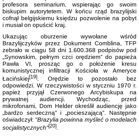
profesora seminarium, wspierając go swoim
biskupim autorytetem. W końcu rząd brazylijski
cofnął belgijskiemu księdzu pozwolenie na pobyt
i musiał on opuścić kraj.
Ukazując oburzenie wywołane wśród
Brazylijczyków przez Dokument Comblina, TFP
zebrało w ciągu 58 dni 1.600.368 podpisów pod
„Synowskim, pełnym czci orędziem” do papieża
Pawła VI, prosząc go o położenie kresu
komunistycznej infiltracji Kościoła w Ameryce
[19]
Łacińskiej
. Orędzie to pozostało bez
odpowiedzi. W rzeczywistości w styczniu 1970 r.
papież przyjął Czerwonego Arcybiskupa na
prywatnej audiencji. Wychodząc, przed
mikrofonami, Dom Helder określił audiencję jako
„bardzo serdeczną” i „pocieszającą”. Następnie
oświadczył:
"Brazylia powinna myśleć o modelach
[20]
socjalistycznych"
.