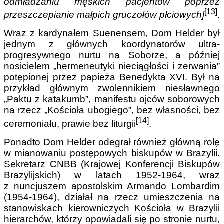
odmładzaniu męskich pacjentów poprzez
[13]
przeszczepianie małpich gruczołów płciowych]
.
Wraz z kardynałem Suenensem, Dom Helder był
jednym z głównych koordynatorów ultra-
progresywnego nurtu na Soborze, a później
nosicielem „hermeneutyki nieciągłości i zerwania”
potępionej przez papieża Benedykta XVI. Był na
przykład głównym zwolennikiem niesławnego
„Paktu z katakumb”, manifestu ojców soborowych
na rzecz „Kościoła ubogiego”, bez własności, bez
[14]
ceremoniału, prawie bez liturgii
.
Ponadto Dom Helder odegrał również główną rolę
w mianowaniu postępowych biskupów w Brazylii.
Sekretarz CNBB (Krajowej Konferencji Biskupów
Brazylijskich) w latach 1952-1964, wraz
z nuncjuszem apostolskim Armando Lombardim
(1954-1964), działał na rzecz umieszczenia na
stanowiskach kierowniczych Kościoła w Brazylii
hierarchów, którzy opowiadali się po stronie nurtu,