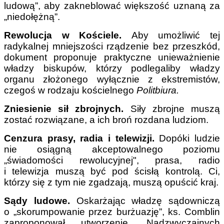
ludową”, aby zakneblować większość uznaną za
„niedołężną”.
Rewolucja w Kościele.
Aby umożliwić tej
radykalnej mniejszości rządzenie bez przeszkód,
dokument proponuje praktyczne unieważnienie
władzy biskupów, którzy podlegaliby władzy
organu złożonego wyłącznie z ekstremistów,
czegoś w rodzaju kościelnego
Politbiura.
Zniesienie sił zbrojnych.
Siły zbrojne muszą
zostać rozwiązane, a ich broń rozdana ludziom.
Cenzura prasy, radia i telewizji.
Dopóki ludzie
nie osiągną akceptowalnego poziomu
„świadomości rewolucyjnej", prasa, radio
i telewizja muszą być pod ścisłą kontrolą. Ci,
którzy się z tym nie zgadzają, muszą opuścić kraj.
Sądy ludowe.
Oskarżając władzę sądowniczą
o „skorumpowanie przez burżuazję”, ks. Comblin
zaproponował utworzenie „Nadzwyczajnych