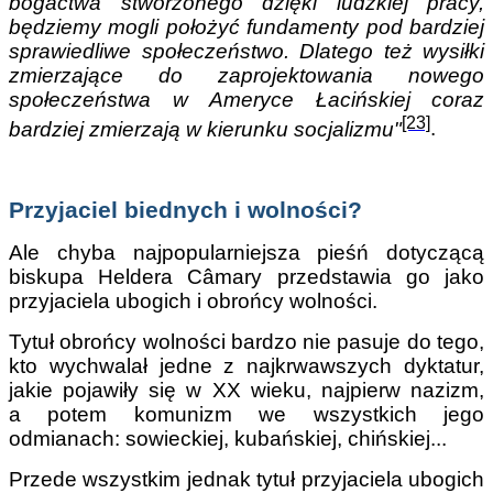
bogactwa stworzonego dzięki ludzkiej pracy,
będziemy mogli położyć fundamenty pod bardziej
sprawiedliwe społeczeństwo. Dlatego też wysiłki
zmierzające do zaprojektowania nowego
społeczeństwa w Ameryce Łacińskiej coraz
[23]
bardziej zmierzają w kierunku socjalizmu"
.
Przyjaciel biednych i wolności?
Ale chyba najpopularniejsza pieśń dotyczącą
biskupa Heldera Câmary przedstawia go jako
przyjaciela ubogich i obrońcy wolności.
Tytuł obrońcy wolności bardzo nie pasuje do tego,
kto wychwalał jedne z najkrwawszych dyktatur,
jakie pojawiły się w XX wieku, najpierw nazizm,
a potem komunizm we wszystkich jego
odmianach: sowieckiej, kubańskiej, chińskiej...
Przede wszystkim jednak tytuł przyjaciela ubogich