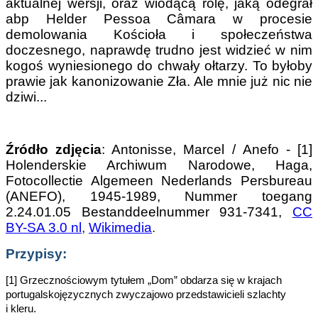
aktualnej wersji, oraz wiodącą rolę, jaką odegrał
abp Helder Pessoa Câmara w procesie
demolowania Kościoła i społeczeństwa
doczesnego, naprawdę trudno jest widzieć w nim
kogoś wyniesionego do chwały ołtarzy. To byłoby
prawie jak kanonizowanie Zła. Ale mnie już nic nie
dziwi...
Źródło zdjęcia
: Antonisse, Marcel / Anefo - [1]
Holenderskie Archiwum Narodowe, Haga,
Fotocollectie Algemeen Nederlands Persbureau
(ANEFO), 1945-1989, Nummer toegang
2.24.01.05 Bestanddeelnummer 931-7341,
CC
BY-SA 3.0 nl
,
Wikimedia
.
Przypisy:
[1] Grzecznościowym tytułem „Dom” obdarza się w krajach
portugalskojęzycznych zwyczajowo przedstawicieli szlachty
i kleru.