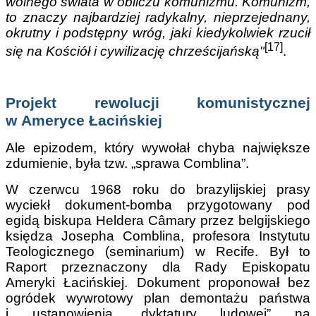
wolnego świata w obliczu komunizmu. Komunizm,
to znaczy najbardziej radykalny, nieprzejednany,
okrutny i podstępny wróg, jaki kiedykolwiek rzucił
[17]
się na Kościół i cywilizację chrześcijańską"
.
Projekt rewolucji komunistycznej
w Ameryce Łacińskiej
Ale epizodem, który wywołał chyba największe
zdumienie, była tzw. „sprawa Comblina”.
W czerwcu 1968 roku do brazylijskiej prasy
wyciekł dokument-bomba przygotowany pod
egidą biskupa Heldera Câmary przez belgijskiego
księdza Josepha Comblina, profesora Instytutu
Teologicznego (seminarium) w Recife. Był to
Raport przeznaczony dla Rady Episkopatu
Ameryki Łacińskiej. Dokument proponował bez
ogródek wywrotowy plan demontażu państwa
i ustanowienia „dyktatury ludowej” na