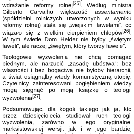
[25]
wdrażanie reformy rolnej
. Według ministra
Gilberto Carvalho większość
assentamento
(spółdzielni rolniczych utworzonych w wyniku
reformy rolnej) stała się „wiejskimi fawelami”, co
[26]
wiązało się z wielkim cierpieniem chłopów
.
W tym świetle Dom Helder nie byłby „świętym
faweli”, ale raczej „świętym, który tworzy fawele”.
Teologowie wyzwolenia nie chcą pomagać
biednym, ale narzucić „zasadę ubóstwa”: bez
własności i bez bogactwa nie byłoby hierarchii,
a świat osiągnąłby wtedy komunistyczną utopię.
Czytelnicy zainteresowani pogłębieniem wiedzy
mogą sięgnąć po moją książkę o teologii
[27]
wyzwolenia
.
Podsumowując, dla kogoś takiego jak ja, kto
przez dziesięciolecia studiował ruch teologii
wyzwolenia, zarówno w jego oryginalnej
marksistowskiej wersji, jak i w jego bardziej