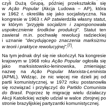
czyli Dużą Grupą, później przekształciła się
w
Ação Popular
(Akcja Ludowa – AP), która
w 1962 r. określiła się jako socjalistyczna. Na
kongresie w 1963 r. AP zatwierdziła własny statut,
w którym
"przyjęła socjalizm i zaproponowała
uspołecznienie środków produkcji".
Statut ten
zawierał m.in. pochwałę rewolucji radzieckiej
i uznanie
"decydującego znaczenia marksizmu
[7]
w teorii i praktyce rewolucyjnej".
.
Na tym jednak dryl się nie skończył. Na kongresie
krajowym w 1968 roku
Ação Popular
ogłosiła się
jako marksistowsko-leninowska, zmieniając
nazwę na
Ação Popular Marxista-Leninista
(APML). Widząc, że nic więcej nie dzieli jej od
partii komunistycznej, w 1972 roku postanowiła
się rozwiązać i przyłączyć do
Partido Comunista
do Brasil
. Poprzez tę migrację wielu działaczy
Akcji Katolickiej wzięło udział w walce zbrojnej po
stronie brazylijskiej partyzantki komunistycznej.