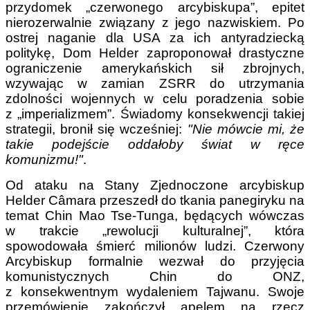
przydomek „czerwonego arcybiskupa”, epitet
nierozerwalnie związany z jego nazwiskiem. Po
ostrej naganie dla USA za ich antyradziecką
politykę, Dom Helder zaproponował drastyczne
ograniczenie amerykańskich sił zbrojnych,
wzywając w zamian ZSRR do utrzymania
zdolności wojennych w celu poradzenia sobie
z „imperializmem”. Świadomy konsekwencji takiej
strategii, bronił się wcześniej:
"Nie mówcie mi, że
takie podejście oddałoby świat w ręce
komunizmu!"
.
Od ataku na Stany Zjednoczone arcybiskup
Helder Câmara przeszedł do tkania panegiryku na
temat Chin Mao Tse-Tunga, będących wówczas
w trakcie „rewolucji kulturalnej”, która
spowodowała śmierć milionów ludzi. Czerwony
Arcybiskup formalnie wezwał do przyjęcia
komunistycznych Chin do ONZ,
z konsekwentnym wydaleniem Tajwanu. Swoje
przemówienie zakończył apelem na rzecz