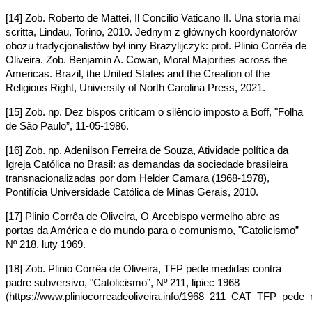
[14] Zob. Roberto de Mattei, Il Concilio Vaticano II. Una storia mai
scritta, Lindau, Torino, 2010.
Jednym z głównych koordynatorów
obozu tradycjonalistów był inny Brazylijczyk: prof. Plinio Corrêa de
Oliveira. Zob. Benjamin A. Cowan, Moral Majorities across the
Americas. Brazil, the United States and the Creation of the
Religious Right, University of North Carolina Press, 2021.
[15] Zob. np. Dez bispos criticam o silêncio imposto a Boff, "Folha
de São Paulo”, 11-05-1986.
[16] Zob. np. Adenilson Ferreira de Souza, Atividade política da
Igreja Católica no Brasil: as demandas da sociedade brasileira
transnacionalizadas por dom Helder Camara (1968-1978),
Pontifícia Universidade Católica de Minas Gerais, 2010.
[17] Plinio Corrêa de Oliveira, O Arcebispo vermelho abre as
portas da América e do mundo para o comunismo, "Catolicismo”
Nº 218, luty 1969.
[18] Zob. Plinio Corrêa de Oliveira, TFP pede medidas contra
padre subversivo, "Catolicismo”, Nº 211, lipiec 1968
(https://www.pliniocorreadeoliveira.info/1968_211_CAT_TFP_pede