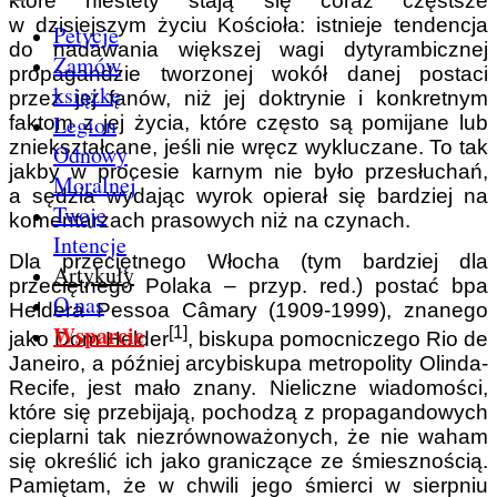
które niestety stają się coraz częstsze
w dzisiejszym życiu Kościoła: istnieje tendencja
Petycje
do nadawania większej wagi dytyrambicznej
Zamów
propagandzie tworzonej wokół danej postaci
książkę
przez jej fanów, niż jej doktrynie i konkretnym
Legion
faktom z jej życia, które często są pomijane lub
zniekształcane, jeśli nie wręcz wykluczane. To tak
Odnowy
jakby w procesie karnym nie było przesłuchań,
Moralnej
a sędzia wydając wyrok opierał się bardziej na
Twoje
komentarzach prasowych niż na czynach.
Intencje
Dla przeciętnego Włocha (tym bardziej dla
Artykuły
przeciętnego Polaka – przyp. red.) postać bpa
O nas
Heldera Pessoa Câmary (1909-1999), znanego
Wsparcie
[1]
jako Dom Helder
,
biskupa pomocniczego Rio de
Janeiro, a później arcybiskupa metropolity Olinda-
Recife, jest mało znany. Nieliczne wiadomości,
które się przebijają, pochodzą z propagandowych
cieplarni tak niezrównoważonych, że nie waham
się określić ich jako graniczące ze śmiesznością.
Pamiętam, że w chwili jego śmierci w sierpniu