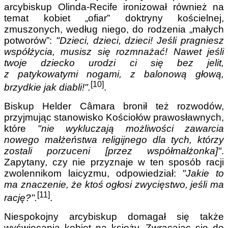
arcybiskup Olinda-Recife ironizował również na
temat kobiet „ofiar” doktryny kościelnej,
zmuszonych, według niego, do rodzenia „małych
potworów”:
"Dzieci, dzieci, dzieci! Jeśli pragniesz
współżycia, musisz się rozmnażać! Nawet jeśli
twoje dziecko urodzi ci się bez jelit,
z patykowatymi nogami, z balonową głową,
[10]
brzydkie jak diabli!".
.
Biskup Helder Câmara bronił też rozwodów,
przyjmując stanowisko Kościołów prawosławnych,
które
"nie wykluczają możliwości zawarcia
nowego małżeństwa religijnego dla tych, którzy
zostali porzuceni [przez współmałżonka]"
.
Zapytany, czy nie przyznaje w ten sposób racji
zwolennikom laicyzmu, odpowiedział:
"Jakie to
ma znaczenie, że ktoś ogłosi zwycięstwo, jeśli ma
[11]
rację?".
.
Niespokojny arcybiskup domagał się także
wyświęcania kobiet na księży. Zwracając się do