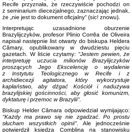
Recife przyznała, że rzeczywiście pochodzi on
z seminarium diecezjalnego, zaznaczając jednak,
że „nie jest to dokument oficjalny” (sic! znowu).
Interpretując uzasadnione oburzenie
Brazylijczyków, profesor Plinio Corrêa de Oliveira
napisał następnie list otwarty do biskupa Heldera
Câmary, opublikowany w dwudziestu pięciu
gazetach. W liście czytamy:
"Jestem pewien, że
interpretuję uczucia milionów Brazylijczyków
proszących Jego Ekscelencję o wydalenie
z Instytutu Teologicznego w Recife i z
archidiecezji agitatora, który wykorzystuje
kapłaństwo, aby dźgać Kościół i nadużywa
brazylijskiej gościnności, aby głosić komunizm,
dyktaturę i przemoc w Brazylii".
Biskup Helder Câmara odpowiedział wymijająco:
"Każdy ma prawo się nie zgadzać. Po prostu
słucham wszystkich opinii"
. Ale jednocześnie
potwierdził księdza Comblina na stanowisku