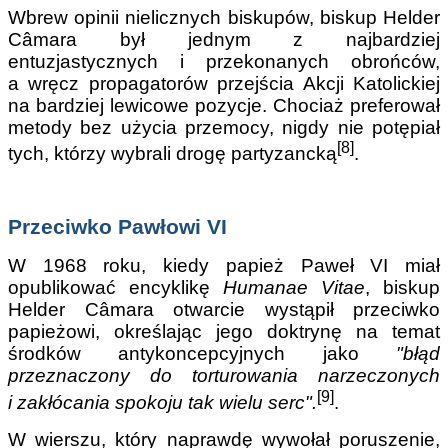
Wbrew opinii nielicznych biskupów, biskup Helder
Câmara był jednym z najbardziej
entuzjastycznych i przekonanych obrońców,
a wręcz propagatorów przejścia Akcji Katolickiej
na bardziej lewicowe pozycje. Chociaż preferował
metody bez użycia przemocy, nigdy nie potępiał
[8]
tych, którzy wybrali drogę partyzancką
.
Przeciwko Pawłowi VI
W 1968 roku, kiedy papież Paweł VI miał
opublikować encyklikę
Humanae Vitae
, biskup
Helder Câmara otwarcie wystąpił przeciwko
papieżowi, określając jego doktrynę na temat
środków antykoncepcyjnych jako
"błąd
przeznaczony do torturowania narzeczonych
[9]
i zakłócania spokoju tak wielu serc".
.
W wierszu, który naprawdę wywołał poruszenie,