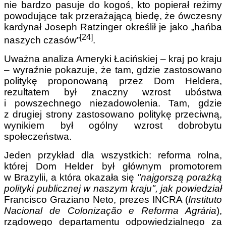
nie bardzo pasuje do kogoś, kto popierał reżimy
powodujące tak przerażającą biedę, że ówczesny
kardynał Joseph Ratzinger określił je jako „hańba
[24]
naszych czasów”
.
Uważna analiza Ameryki Łacińskiej – kraj po kraju
– wyraźnie pokazuje, że tam, gdzie zastosowano
politykę proponowaną przez Dom Heldera,
rezultatem był znaczny wzrost ubóstwa
i powszechnego niezadowolenia. Tam, gdzie
z drugiej strony zastosowano politykę przeciwną,
wynikiem był ogólny wzrost dobrobytu
społeczeństwa.
Jeden przykład dla wszystkich: reforma rolna,
której Dom Helder był głównym promotorem
w Brazylii, a która okazała się
"najgorszą porażką
polityki publicznej w naszym kraju", jak powiedział
Francisco Graziano Neto, prezes INCRA (
Instituto
Nacional de Colonização e Reforma Agrária
),
rządowego departamentu odpowiedzialnego za