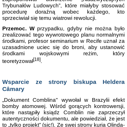
Trybunałów Ludowych”, które miałyby stosować
procedurę doraźną wobec każdego, kto
sprzeciwiał się temu wiatrowi rewolucji.
Przemoc. W
przypadku, gdyby nie można było
zrealizować tego wywrotowego planu normalnymi
środkami, profesor seminarium w Recife uznał za
uzasadnione uciec się do broni, aby ustanowić
środkami wojskowymi reżim, który
[18]
teoretyzował
.
Wsparcie ze strony biskupa Heldera
Câmary
„Dokument Comblina" wywołał w Brazylii efekt
bomby atomowej. Wśród gorących kontrowersji,
które nastąpiły ksiądz Comblin nie zaprzeczył
autentyczności dokumentu, ale powiedział, że jest
to „tylko projekt” (sic!). Ze swej strony kuria Olinda-