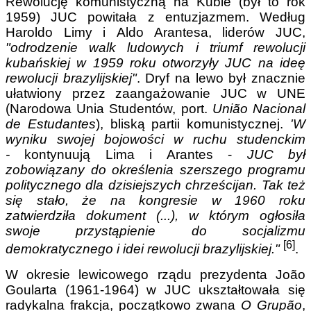
Rewolucję komunistyczną na Kubie (był to rok
1959) JUC powitała z entuzjazmem. Według
Haroldo Limy i Aldo Arantesa, liderów JUC,
"odrodzenie walk ludowych i triumf rewolucji
kubańskiej w 1959 roku otworzyły JUC na ideę
rewolucji brazylijskiej"
. Dryf na lewo był znacznie
ułatwiony przez zaangażowanie JUC w UNE
(Narodowa Unia Studentów, port.
União Nacional
de Estudantes
), bliską partii komunistycznej.
'W
wyniku swojej bojowości w ruchu studenckim
-
kontynuują Lima i Arantes -
JUC był
zobowiązany do określenia szerszego programu
politycznego dla dzisiejszych chrześcijan. Tak też
się stało, że na kongresie w 1960 roku
zatwierdziła dokument (...), w którym ogłosiła
swoje przystąpienie do socjalizmu
[6]
demokratycznego i idei rewolucji brazylijskiej."
.
W okresie lewicowego rządu prezydenta João
Goularta (1961-1964) w JUC ukształtowała się
radykalna frakcja, początkowo zwana
O
Grupão
,