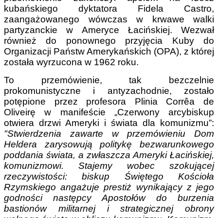
kubańskiego dyktatora Fidela Castro,
zaangażowanego wówczas w krwawe walki
partyzanckie w Ameryce Łacińskiej. Wezwał
również do ponownego przyjęcia Kuby do
Organizacji Państw Amerykańskich (OPA), z której
została wyrzucona w 1962 roku.
To przemówienie, tak bezczelnie
prokomunistyczne i antyzachodnie, zostało
potępione przez profesora Plinia Corrêa de
Oliveirę w manifeście „Czerwony arcybiskup
otwiera drzwi Ameryki i świata dla komunizmu”:
"Stwierdzenia zawarte w przemówieniu Dom
Heldera zarysowują politykę bezwarunkowego
poddania świata, a zwłaszcza Ameryki Łacińskiej,
komunizmowi. Stajemy wobec szokującej
rzeczywistości: biskup Świętego Kościoła
Rzymskiego angażuje prestiż wynikający z jego
godności następcy Apostołów do burzenia
bastionów militarnej i strategicznej obrony