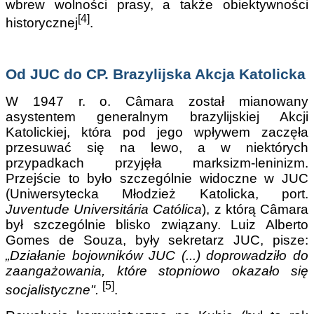
wbrew wolności prasy, a także obiektywności
[4]
historycznej
.
Od JUC do CP. Brazylijska Akcja Katolicka
W 1947 r. o. Câmara został mianowany
asystentem generalnym brazylijskiej Akcji
Katolickiej, która pod jego wpływem zaczęła
przesuwać się na lewo, a w niektórych
przypadkach przyjęła marksizm-leninizm.
Przejście to było szczególnie widoczne w JUC
(Uniwersytecka Młodzież Katolicka, port.
Juventude Universitária Católica
), z którą Câmara
był szczególnie blisko związany. Luiz Alberto
Gomes de Souza, były sekretarz JUC, pisze:
„Działanie bojowników JUC (...) doprowadziło do
zaangażowania, które stopniowo okazało się
[5]
socjalistyczne".
.