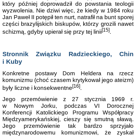
który później doprowadził do powstania teologii
wyzwolenia. Nie dziwi więc, że kiedy w 1984 roku
Jan Paweł II potępił ten nurt, natrafił na bunt sporej
części brazylijskich biskupów, którzy grozili nawet
[15]
schizmą, gdyby upierał się przy tej linii
.
Stronnik Związku Radzieckiego, Chin
i Kuby
Konkretne postawy Dom Heldera na rzecz
komunizmu (choć czasem krytykował jego ateizm)
[16]
były liczne i konsekwentne
.
Jego przemówienie z 27 stycznia 1969 r.
w Nowym Jorku, podczas VI Dorocznej
Konferencji Katolickiego Programu Współpracy
Międzyamerykańskiej, cieszy się smutną sławą.
Jego przemówienie tak bardzo sprzyjało
międzynarodowemu komunizmowi, że zyskał