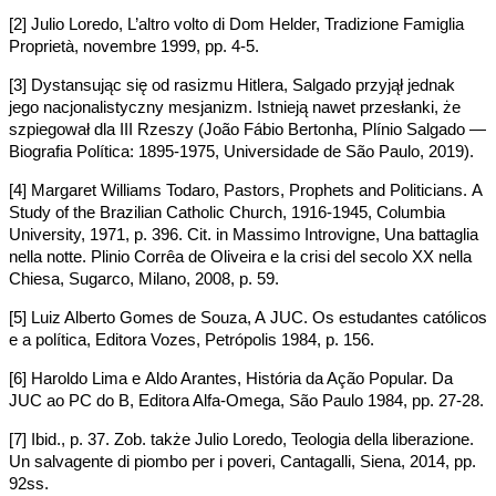
[2] Julio Loredo, L’altro volto di Dom Helder, Tradizione Famiglia
Proprietà, novembre 1999, pp. 4-5.
[3] Dystansując się od rasizmu Hitlera, Salgado przyjął jednak
jego nacjonalistyczny mesjanizm. Istnieją nawet przesłanki, że
szpiegował dla III Rzeszy (João Fábio Bertonha, Plínio Salgado —
Biografia Política: 1895-1975, Universidade de São Paulo, 2019).
[4] Margaret Williams Todaro, Pastors, Prophets and Politicians.
A
Study of the Brazilian Catholic Church, 1916-1945, Columbia
University, 1971, p. 396. Cit. in Massimo Introvigne, Una battaglia
nella notte. Plinio Corrêa de Oliveira e la crisi del secolo XX nella
Chiesa, Sugarco, Milano, 2008, p. 59.
[5] Luiz Alberto Gomes de Souza, A JUC. Os estudantes católicos
e a política, Editora Vozes, Petrópolis 1984, p. 156.
[6] Haroldo Lima e Aldo Arantes, História da Ação Popular. Da
JUC ao PC do B, Editora Alfa-Omega, São Paulo 1984, pp. 27-28.
[7] Ibid., p. 37. Zob. także Julio Loredo, Teologia della liberazione.
Un salvagente di piombo per i poveri, Cantagalli, Siena, 2014, pp.
92ss.