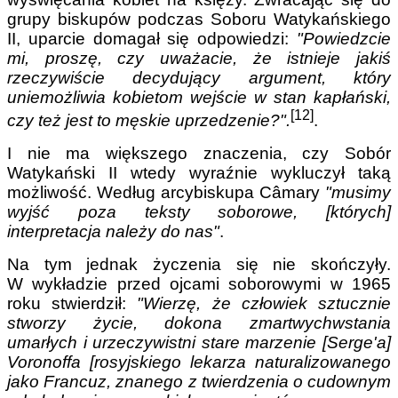
grupy biskupów podczas Soboru Watykańskiego
II, uparcie domagał się odpowiedzi:
"Powiedzcie
mi, proszę, czy uważacie, że istnieje jakiś
rzeczywiście decydujący argument, który
uniemożliwia kobietom wejście w stan kapłański,
[12]
czy też jest to męskie uprzedzenie?".
.
I nie ma większego znaczenia, czy Sobór
Watykański II wtedy wyraźnie wykluczył taką
możliwość. Według arcybiskupa Câmary
"musimy
wyjść poza teksty soborowe, [których]
interpretacja należy do nas"
.
Na tym jednak życzenia się nie skończyły.
W wykładzie przed ojcami soborowymi w 1965
roku stwierdził:
"Wierzę, że człowiek sztucznie
stworzy życie, dokona zmartwychwstania
umarłych i urzeczywistni stare marzenie [Serge'a]
Voronoffa [rosyjskiego lekarza naturalizowanego
jako Francuz, znanego z twierdzenia o cudownym