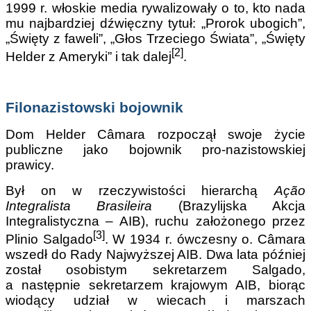
1999 r. włoskie media rywalizowały o to, kto nada
mu najbardziej dźwięczny tytuł: „Prorok ubogich”,
„Święty z faweli”, „Głos Trzeciego Świata”, „Święty
[2]
Helder z Ameryki” i tak dalej
.
Filonazistowski bojownik
Dom Helder Câmara rozpoczął swoje życie
publiczne jako bojownik pro-nazistowskiej
prawicy.
Był on w rzeczywistości hierarchą
Ação
Integralista Brasileira
(Brazylijska Akcja
Integralistyczna – AIB), ruchu założonego przez
[3]
Plinio Salgado
. W 1934 r. ówczesny o. Câmara
wszedł do Rady Najwyższej AIB. Dwa lata później
został osobistym sekretarzem Salgado,
a następnie sekretarzem krajowym AIB, biorąc
wiodący udział w wiecach i marszach