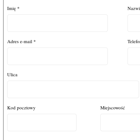
Imię *
Nazwi
Adres e-mail *
Telef
Ulica
Kod pocztowy
Miejscowość