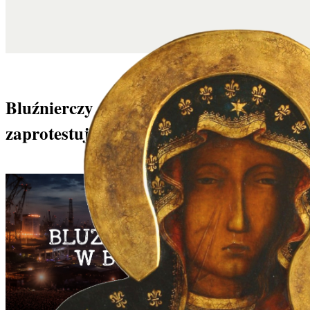
Bluźnierczy spęd w Boże Ciało –
zaprotestuj!