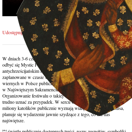
Udostępnij petycję
W dniach 3-6 czerwca 2026 r. na terenie Stoczni Gdańskiej ma
odbyć się Mystic Festival – wydarzenie o wyraźnie
antychrześcijańskim i bluźnierczym charakterze. Zostało ono
zaplanowane w czasie Uroczystości Bożego Ciała, gdy miliony
wiernych w Polsce publicznie oddają cześć Panu Jezusowi
w Najświętszym Sakramencie na procesjach eucharystycznych.
Organizowanie festiwalu o takiej wymowie właśnie w tym dniu
trudno uznać za przypadek. W sercu Gdańska, w czasie, gdy
miliony katolików publicznie wyznają wiarę w Jezusa Chrystusa,
planuje się wydarzenie jawnie szydzące z tego, co dla nas
najświętsze.
W świetle publicznie dostępnych treści, nazw zespołów, symboliki