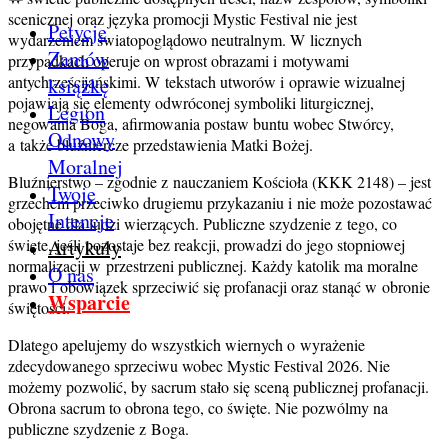
scenicznej oraz języka promocji Mystic Festival nie jest
Petycje
wydarzeniem światopoglądowo neutralnym. W licznych
Zamów
przypadkach operuje on wprost obrazami i motywami
antychrześcijańskimi. W tekstach utworów i oprawie wizualnej
książkę
pojawiają się elementy odwróconej symboliki liturgicznej,
Legion
negowania Boga, afirmowania postaw buntu wobec Stwórcy,
Odnowy
a także bluźniercze przedstawienia Matki Bożej.
Moralnej
Bluźnierstwo – zgodnie z nauczaniem Kościoła (KKK 2148) – jest
Twoje
grzechem przeciwko drugiemu przykazaniu i nie może pozostawać
Intencje
obojętne dla ludzi wierzących. Publiczne szydzenie z tego, co
święte, jeśli pozostaje bez reakcji, prowadzi do jego stopniowej
Artykuły
normalizacji w przestrzeni publicznej. Każdy katolik ma moralne
O nas
prawo i obowiązek sprzeciwić się profanacji oraz stanąć w obronie
Wsparcie
świętości.
Dlatego apelujemy do wszystkich wiernych o wyrażenie
zdecydowanego sprzeciwu wobec Mystic Festival 2026. Nie
możemy pozwolić, by sacrum stało się sceną publicznej profanacji.
Obrona sacrum to obrona tego, co święte. Nie pozwólmy na
publiczne szydzenie z Boga.