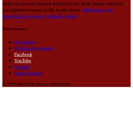
ruchu na naszych stronach internetowych. Brak zmiany ustawień
przeglądarki oznacza zgodę na ich użycie.
Kliknij tutaj, aby
dowiedzieć się więcej o plikach cookies
.
Ważne informacje
Regulamin
Polityka prywatności
Facebook
YouTube
Kontakt
Statut Fundacji
© 2026 Wszelkie prawa zastrzeżone.