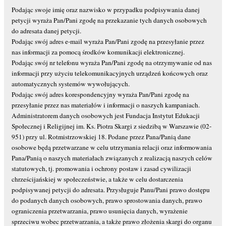
Podając swoje imię oraz nazwisko w przypadku podpisywania danej
petycji wyraża Pan/Pani zgodę na przekazanie tych danych osobowych
do adresata danej petycji.
Podając swój adres e-mail wyraża Pan/Pani zgodę na przesyłanie przez
nas informacji za pomocą środków komunikacji elektronicznej.
Podając swój nr telefonu wyraża Pan/Pani zgodę na otrzymywanie od nas
informacji przy użyciu telekomunikacyjnych urządzeń końcowych oraz
automatycznych systemów wywołujących.
Podając swój adres korespondencyjny wyraża Pan/Pani zgodę na
przesyłanie przez nas materiałów i informacji o naszych kampaniach.
Administratorem danych osobowych jest Fundacja Instytut Edukacji
Społecznej i Religijnej im. Ks. Piotra Skargi z siedzibą w Warszawie (02-
951) przy ul. Rotmistrzowskiej 18. Podane przez Pana/Panią dane
osobowe będą przetwarzane w celu utrzymania relacji oraz informowania
Pana/Panią o naszych materiałach związanych z realizacją naszych celów
statutowych, tj. promowania i ochrony postaw i zasad cywilizacji
chrześcijańskiej w społeczeństwie, a także w celu dostarczenia
podpisywanej petycji do adresata. Przysługuje Panu/Pani prawo dostępu
do podanych danych osobowych, prawo sprostowania danych, prawo
ograniczenia przetwarzania, prawo usunięcia danych, wyrażenie
sprzeciwu wobec przetwarzania, a także prawo złożenia skargi do organu