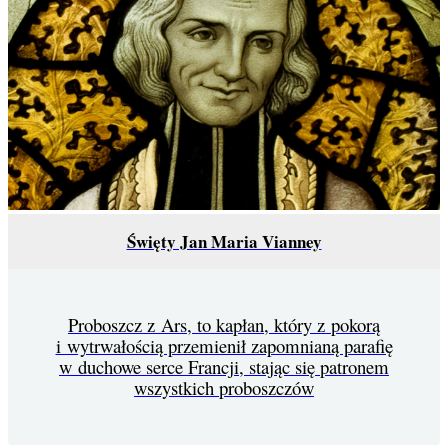
Święty Jan Maria Vianney
Proboszcz z Ars, to kapłan, który z pokorą
i wytrwałością przemienił zapomnianą parafię
w duchowe serce Francji, stając się patronem
wszystkich proboszczów