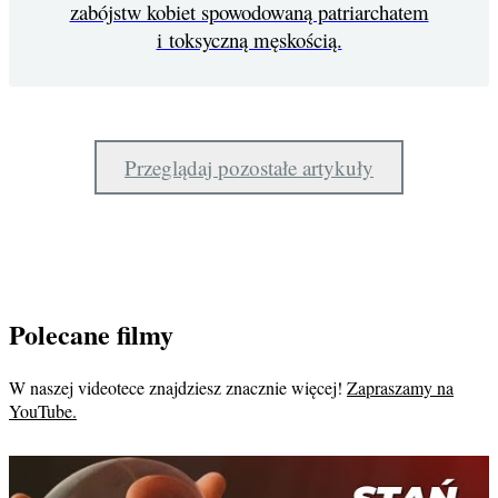
zabójstw kobiet spowodowaną patriarchatem
i toksyczną męskością.
Przeglądaj pozostałe artykuły
Polecane filmy
W naszej videotece znajdziesz znacznie więcej!
Zapraszamy na
YouTube.