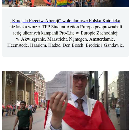
„Krucjata Przeciw Aborcji” wolontariusze Polska Katolicka,
nie laicka wraz z TFP Student Action Europe przeprowadzili
serię ulicznych kampanii Pro-Life w Europie Zachodniej:
w Akwizgranie, Maastricht, Nijmegen, Amsterdamie,
Heemstede, Haarlem, Hadze, Den Bosch, Bredzie i Gandawie.