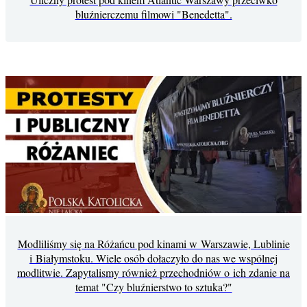
bluźnierczemu filmowi "Benedetta".
Modliliśmy się na Różańcu pod kinami w Warszawie, Lublinie
i Białymstoku. Wiele osób dołaczyło do nas we wspólnej
modlitwie. Zapytalismy również przechodniów o ich zdanie na
temat "Czy bluźnierstwo to sztuka?"