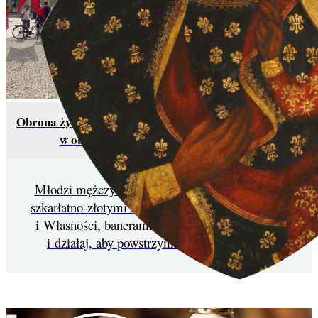
Obrona życia na ulicach Europy – katolickie karawany
w obronie cywilizacji chrześcijańskiej
Młodzi mężczyźni stają na placach z różańcem,
szkarłatno-złotymi sztandarami Tradycji, Rodziny
i Własności, banerami z wezwaniem „Módl się
i działaj, aby powstrzymać grzech aborcji”.