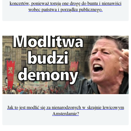
koncertów, ponieważ torują one drogę do buntu i nienawiści
wobec państwa i porządku publicznego.
Jak to jest modlić się za nienarodzonych w skrajnie lewicowym
Amsterdamie?