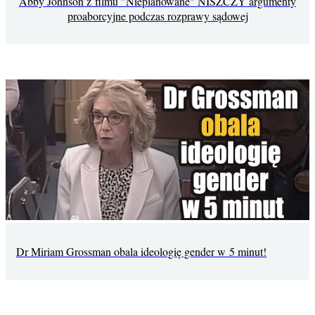
Abby Johnson z filmu "Nieplanowane" NISZCZY argumenty
proaborcyjne podczas rozprawy sądowej
Dr Miriam Grossman obala ideologię gender w 5 minut!