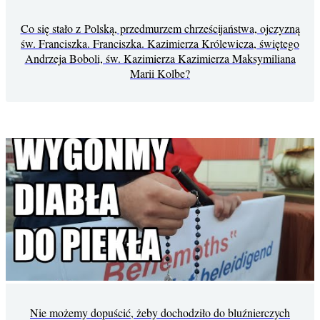
Co się stało z Polską, przedmurzem chrześcijaństwa, ojczyzną
św. Franciszka. Franciszka. Kazimierza Królewicza, świętego
Andrzeja Boboli, św. Kazimierza Kazimierza Maksymiliana
Marii Kolbe?
Nie możemy dopuścić, żeby dochodziło do bluźnierczych