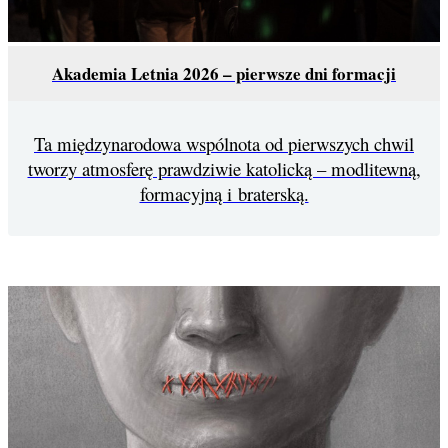
Akademia Letnia 2026 – pierwsze dni formacji
Ta międzynarodowa wspólnota od pierwszych chwil
tworzy atmosferę prawdziwie katolicką – modlitewną,
formacyjną i braterską.