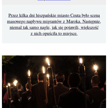
Przez kilka dni hiszpańskie miasto Ceuta było sceną
masowego napływu migrantów z Maroka. Następnie,
niemal tak samo nagle, jak się pojawili, większość
z nich opuściła to miejsce.