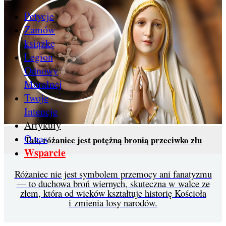
Petycje
Zamów
książkę
Legion
Odnowy
Moralnej
Twoje
Intencje
Artykuły
O nas
Tak, różaniec jest potężną bronią przeciwko złu
Wsparcie
Różaniec nie jest symbolem przemocy ani fanatyzmu
— to duchowa broń wiernych, skuteczna w walce ze
złem, która od wieków kształtuje historię Kościoła
i zmienia losy narodów.