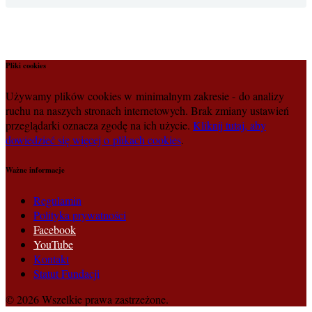
Pliki cookies
Używamy plików cookies w minimalnym zakresie - do analizy
ruchu na naszych stronach internetowych. Brak zmiany ustawień
przeglądarki oznacza zgodę na ich użycie.
Kliknij tutaj, aby
dowiedzieć się więcej o plikach cookies
.
Ważne informacje
Regulamin
Polityka prywatności
Facebook
YouTube
Kontakt
Statut Fundacji
© 2026 Wszelkie prawa zastrzeżone.